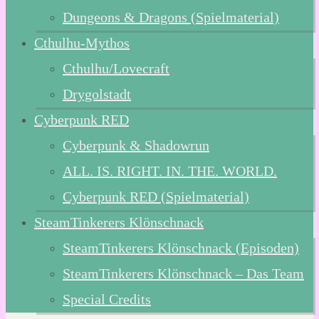
Dungeons & Dragons (Spielmaterial)
Cthulhu-Mythos
Cthulhu/Lovecraft
Drygolstadt
Cyberpunk RED
Cyberpunk & Shadowrun
ALL. IS. RIGHT. IN. THE. WORLD.
Cyberpunk RED (Spielmaterial)
SteamTinkerers Klönschnack
SteamTinkerers Klönschnack (Episoden)
SteamTinkerers Klönschnack – Das Team
Special Credits