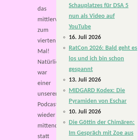
Schauplatzes für DSA 5
das
nun als Video auf
mittlerweile
YouTube
zum
16. Juli 2026
vierten
RatCon 2026: Bald geht es
Mal!
los und ich bin schon
Natürlich
gespannt
war
13. Juli 2026
einer
MIDGARD Kodex: Die
unserer
Pyramiden von Eschar
Podcaster
10. Juli 2026
wieder
Die Göttin der Chimären:
mittendrin
Im Gespräch mit Zoe aus
statt