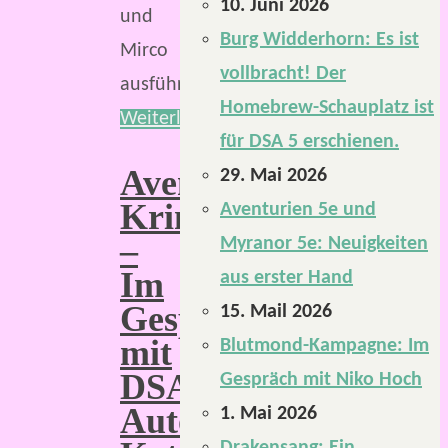
10. Juni 2026
und
Burg Widderhorn: Es ist
Mirco
vollbracht! Der
ausführlich.
Homebrew-Schauplatz ist
Weiterlesen
für DSA 5 erschienen.
Aventurische
29. Mai 2026
Krimis
Aventurien 5e und
–
Myranor 5e: Neuigkeiten
Im
aus erster Hand
Gespräch
15. Mail 2026
mit
Blutmond-Kampagne: Im
DSA-
Gespräch mit Niko Hoch
Autorin
1. Mai 2026