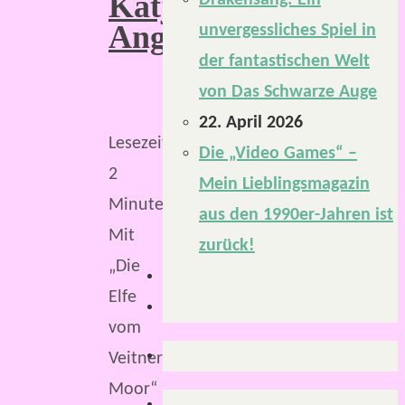
Katja
Drakensang: Ein
Angenent
unvergessliches Spiel in
der fantastischen Welt
von Das Schwarze Auge
22. April 2026
Lesezeit:
Die „Video Games“ –
2
Mein Lieblingsmagazin
Minuten
aus den 1990er-Jahren ist
Mit
zurück!
„Die
Elfe
vom
Veitner
Moor“