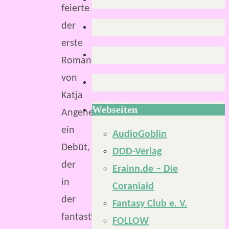
feierte
der
erste
Roman
von
Katja
Webseiten
Angenent
ein
AudioGoblin
Debüt,
DDD-Verlag
der
Erainn.de – Die
in
Coraniaid
der
Fantasy Club e. V.
fantastischen
FOLLOW