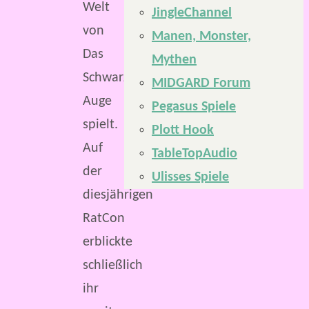
Welt
JingleChannel
von
Manen, Monster,
Das
Mythen
Schwarze
MIDGARD Forum
Auge
Pegasus Spiele
spielt.
Plott Hook
Auf
TableTopAudio
der
Ulisses Spiele
diesjährigen
RatCon
erblickte
schließlich
ihr