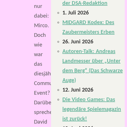
der DSA-Redaktion
nur
1. Juli 2026
dabei:
MIDGARD Kodex: Des
Mirco.
Zaubermeisters Erben
Doch
26. Juni 2026
wie
Autoren-Talk: Andreas
war
Landmesser über „Unter
das
dem Berg“ (Das Schwarze
diesjährige
Auge)
Community-
12. Juni 2026
Event?
Die Video Games: Das
Darüber
legendäre Spielemagazin
sprechen
ist zurück!
David