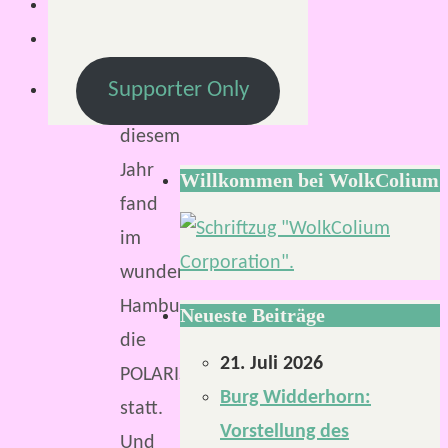
2
Minuten
Auch
Supporter Only
in
diesem
Jahr
Willkommen bei WolkColium
fand
im
wunderschönen
Hamburg
Neueste Beiträge
die
21. Juli 2026
POLARIS
Burg Widderhorn:
statt.
Vorstellung des
Und