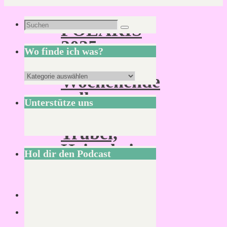
Suchen
POLARIS
Suchen
nach:
2025:
Wo finde ich was?
Ein
Wo
Wochenende
finde
voller
Unterstütze uns
ich
Jubel,
was?
Trubel,
Heiterkeit
Hol dir den Podcast
Lesezeit: