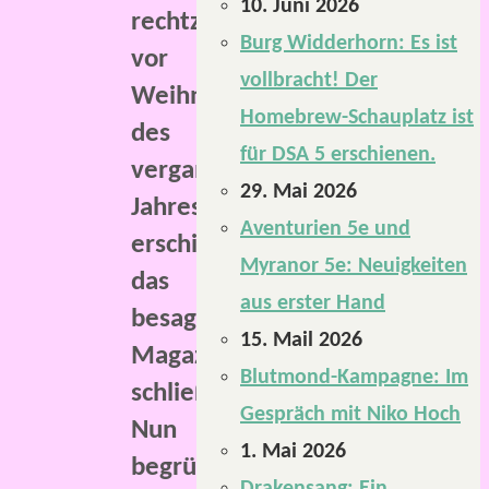
10. Juni 2026
rechtzeitig
Burg Widderhorn: Es ist
vor
vollbracht! Der
Weihnachten
Homebrew-Schauplatz ist
des
für DSA 5 erschienen.
vergangenen
29. Mai 2026
Jahres
Aventurien 5e und
erschien
Myranor 5e: Neuigkeiten
das
aus erster Hand
besagte
15. Mail 2026
Magazin
Blutmond-Kampagne: Im
schließlich.
Gespräch mit Niko Hoch
Nun
1. Mai 2026
begrüßt