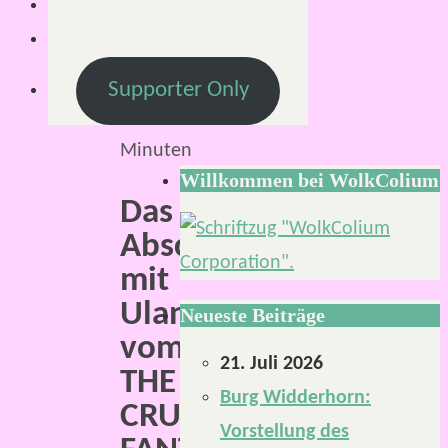
Januar
2026
Lesezeit:
Supporter Only
3
Minuten
Willkommen bei WolkColium
Das
Abschlussgespräch
mit
Uland
Neueste Beiträge
vom
21. Juli 2026
THE
Burg Widderhorn:
CRUNCHFLUFF
Vorstellung des