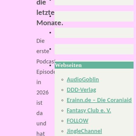
die
letzten
Monate.
Die
erste
Podcast-
Webseiten
Episode
AudioGoblin
in
DDD-Verlag
2026
Erainn.de – Die Coraniaid
ist
Fantasy Club e. V.
da
FOLLOW
und
JingleChannel
hat