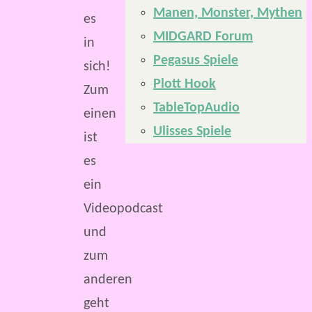
Manen, Monster, Mythen
es
MIDGARD Forum
in
Pegasus Spiele
sich!
Plott Hook
Zum
TableTopAudio
einen
Ulisses Spiele
ist
es
ein
Videopodcast
und
zum
anderen
geht