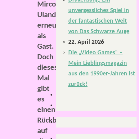
Drakensang: Ein
Mirco
unvergessliches Spiel in
Uland
der fantastischen Welt
erneut
von Das Schwarze Auge
als
22. April 2026
Gast.
Die „Video Games“ –
Doch
Mein Lieblingsmagazin
dieses
aus den 1990er-Jahren ist
Mal
zurück!
gibt
es
einen
Rückblick
auf