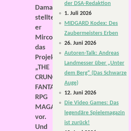
der DSA-Redaktion
Damals
1. Juli 2026
stellte
MIDGARD Kodex: Des
er
Zaubermeisters Erben
Mirco
26. Juni 2026
das
Autoren-Talk: Andreas
Projekt
Landmesser über „Unter
„THE
dem Berg“ (Das Schwarze
CRUNCHFLUFF
Auge)
FANTASTIC
12. Juni 2026
RPG
Die Video Games: Das
MAGAZINE“
legendäre Spielemagazin
vor.
ist zurück!
Und