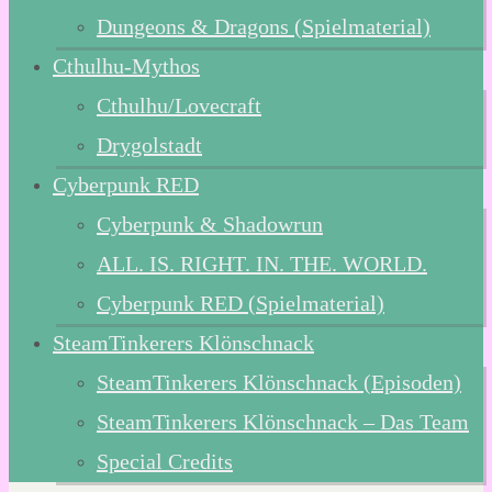
Dungeons & Dragons (Spielmaterial)
Cthulhu-Mythos
Cthulhu/Lovecraft
Drygolstadt
Cyberpunk RED
Cyberpunk & Shadowrun
ALL. IS. RIGHT. IN. THE. WORLD.
Cyberpunk RED (Spielmaterial)
SteamTinkerers Klönschnack
SteamTinkerers Klönschnack (Episoden)
SteamTinkerers Klönschnack – Das Team
Special Credits