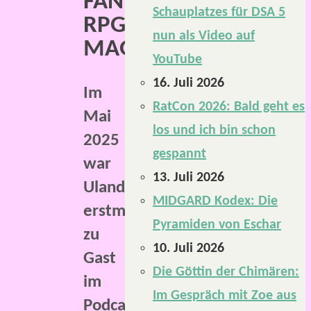
FANTASTIC
Schauplatzes für DSA 5
RPG
nun als Video auf
MAGAZINE.
YouTube
16. Juli 2026
Im
RatCon 2026: Bald geht es
Mai
los und ich bin schon
2025
gespannt
war
13. Juli 2026
Uland
MIDGARD Kodex: Die
erstmals
Pyramiden von Eschar
zu
10. Juli 2026
Gast
Die Göttin der Chimären:
im
Im Gespräch mit Zoe aus
Podcast.