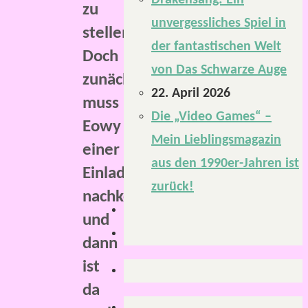
Drakensang: Ein
zu
unvergessliches Spiel in
stellen.
der fantastischen Welt
Doch
von Das Schwarze Auge
zunächst
22. April 2026
muss
Die „Video Games“ –
Eowy
Mein Lieblingsmagazin
einer
aus den 1990er-Jahren ist
Einladung
zurück!
nachkommen
und
dann
ist
da