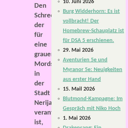
10. Juni 2026
Den
Burg Widderhorn: Es ist
Schrecken,
vollbracht! Der
der
Homebrew-Schauplatz ist
für
für DSA 5 erschienen.
eine
29. Mai 2026
grauenhafte
Aventurien 5e und
Mordserie
Myranor 5e: Neuigkeiten
in
aus erster Hand
der
15. Mail 2026
Stadt
Blutmond-Kampagne: Im
Nerijalkow
Gespräch mit Niko Hoch
verantwortlich
1. Mai 2026
ist,