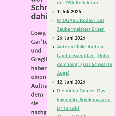
der DSA-Redaktion
Schrecken
1. Juli 2026
dahinter?
MIDGARD Kodex: Des
Zaubermeisters Erben
Eowy,
26. Juni 2026
Gar’tek
Autoren-Talk: Andreas
und
Landmesser über „Unter
Gregil
dem Berg“ (Das Schwarze
haben
Auge)
einen
12. Juni 2026
Auftrag,
Die Video Games: Das
de
m
legendäre Spielemagazin
sie
ist zurück!
nachgehen: