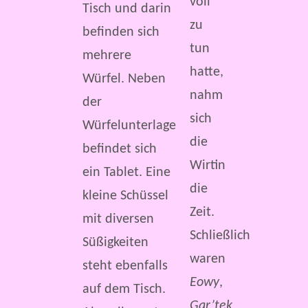
voll
zu
tun
hatte,
nahm
sich
die
Wirtin
die
Zeit.
Schließlich
waren
Eowy
,
Gar’tek