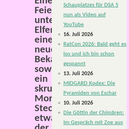
Eine
Schauplatzes für DSA 5
Feierlichkeit
nun als Video auf
unter
YouTube
Elfen,
16. Juli 2026
eine
RatCon 2026: Bald geht es
neue
los und ich bin schon
Bekanntschaft
gespannt
sowie
13. Juli 2026
ein
MIDGARD Kodex: Die
skrupelloser
Pyramiden von Eschar
Mord.
10. Juli 2026
Steckt
Die Göttin der Chimären:
etwa
Im Gespräch mit Zoe aus
der