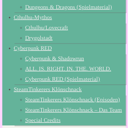
Dungeons & Dragons (Spielmaterial)
Cthulhu-Mythos
Cthulhu/Lovecraft
Drygolstadt
Cyberpunk RED
Cyberpunk & Shadowrun
ALL. IS. RIGHT. IN. THE. WORLD.
Cyberpunk RED (Spielmaterial)
SteamTinkerers Klönschnack
SteamTinkerers Klönschnack (Episoden)
SteamTinkerers Klönschnack – Das Team
Special Credits