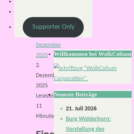
Von
Mirco
S.
Supporter Only
2.
Dezember
Willkommen bei WolkColium
2025
2.
Dezember
2025
Neueste Beiträge
Lesezeit:
11
21. Juli 2026
Minuten
Burg Widderhorn:
Vorstellung des