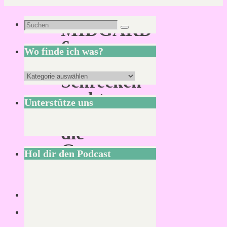
Suchen
MIDGARD
Suchen
nach:
6:
Wo finde ich was?
Ein
Wo
Schrecken
finde
spukt
Unterstütze uns
ich
durch
was?
die
Gassen
Hol dir den Podcast
(Teil
2)