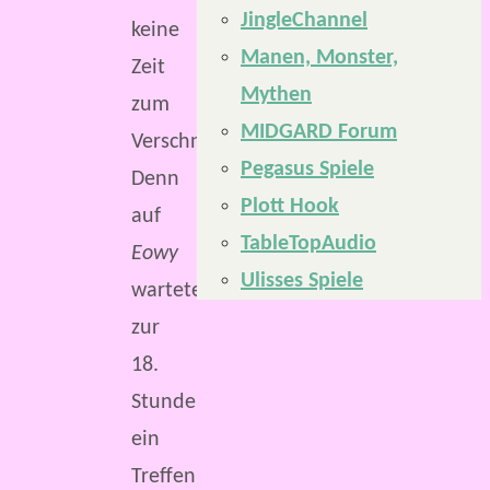
JingleChannel
keine
Manen, Monster,
Zeit
Mythen
zum
MIDGARD Forum
Verschnaufen.
Pegasus Spiele
Denn
Plott Hook
auf
TableTopAudio
Eowy
Ulisses Spiele
wartete
zur
18.
Stunde
ein
Treffen