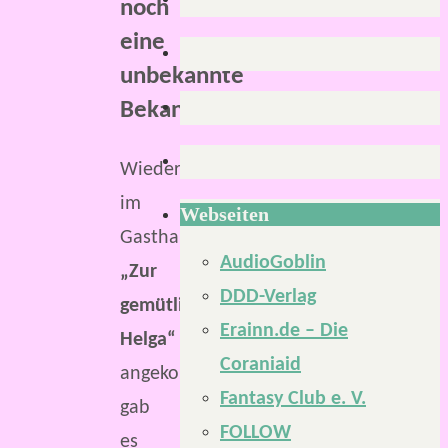
noch
eine
unbekannte
Bekanntschaft.
Wieder
im
Webseiten
Gasthaus
AudioGoblin
„Zur
DDD-Verlag
gemütlichen
Erainn.de – Die
Helga“
Coraniaid
angekommen,
Fantasy Club e. V.
gab
FOLLOW
es