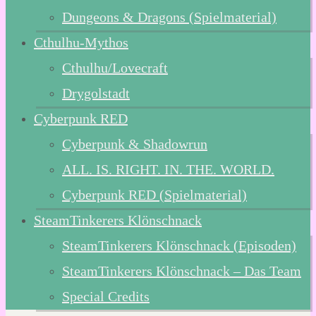
Dungeons & Dragons (Spielmaterial)
Cthulhu-Mythos
Cthulhu/Lovecraft
Drygolstadt
Cyberpunk RED
Cyberpunk & Shadowrun
ALL. IS. RIGHT. IN. THE. WORLD.
Cyberpunk RED (Spielmaterial)
SteamTinkerers Klönschnack
SteamTinkerers Klönschnack (Episoden)
SteamTinkerers Klönschnack – Das Team
Special Credits