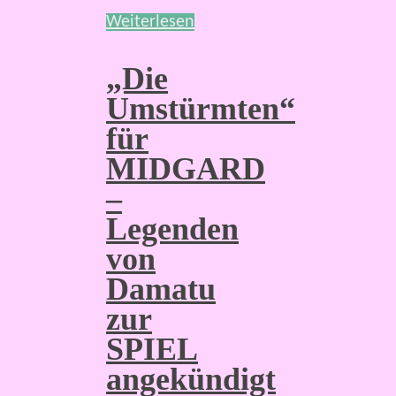
Weiterlesen
„Die
Umstürmten“
für
MIDGARD
–
Legenden
von
Damatu
zur
SPIEL
angekündigt