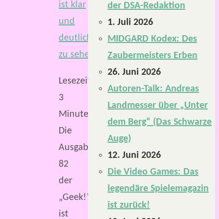
der DSA-Redaktion
1. Juli 2026
MIDGARD Kodex: Des
Zaubermeisters Erben
26. Juni 2026
Lesezeit:
Autoren-Talk: Andreas
3
Landmesser über „Unter
Minuten
dem Berg“ (Das Schwarze
Die
Auge)
Ausgabe
12. Juni 2026
82
Die Video Games: Das
der
legendäre Spielemagazin
„Geek!“
ist zurück!
ist