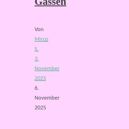
Gassen
Von
Mirco
S.
3.
November
2025
6.
November
2025