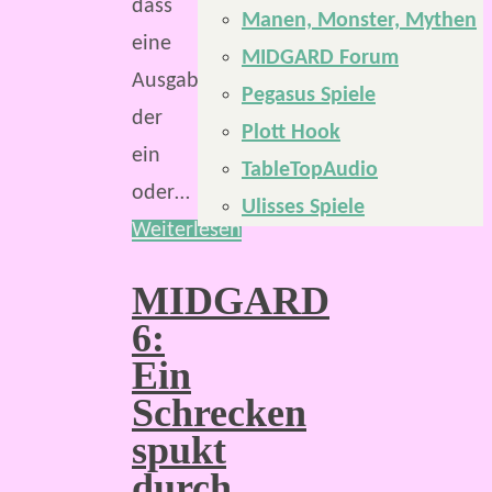
dass
Manen, Monster, Mythen
eine
MIDGARD Forum
Ausgabe
Pegasus Spiele
der
Plott Hook
ein
TableTopAudio
oder…
Ulisses Spiele
Weiterlesen
MIDGARD
6:
Ein
Schrecken
spukt
durch