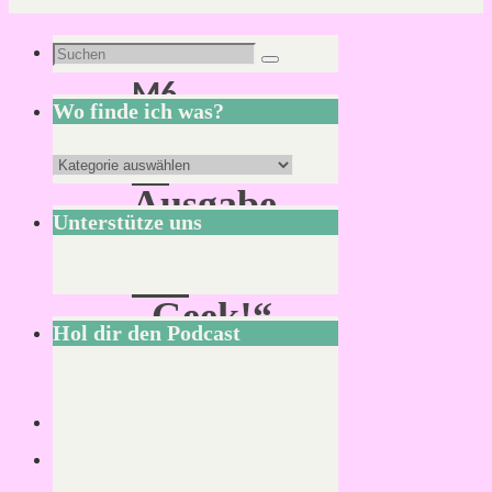
Schlagwort:
Suchen
Suchen
M6
nach:
Wo finde ich was?
In
Wo
Ausgabe
finde
Unterstütze uns
82
ich
der
was?
„Geek!“
Hol dir den Podcast
hat
es
ein
Artikel