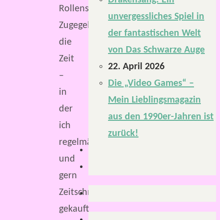
Drakensang: Ein
Rollenspiel.
unvergessliches Spiel in
Zugegeben,
der fantastischen Welt
die
von Das Schwarze Auge
Zeit
22. April 2026
–
Die „Video Games“ –
in
Mein Lieblingsmagazin
der
aus den 1990er-Jahren ist
ich
zurück!
regelmäßig
und
gern
Zeitschriften
gekauft