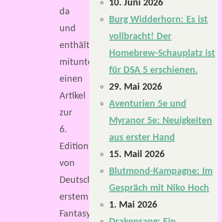
10. Juni 2026
da
Burg Widderhorn: Es ist
und
vollbracht! Der
enthält
Homebrew-Schauplatz ist
mitunter
für DSA 5 erschienen.
einen
29. Mai 2026
Artikel
Aventurien 5e und
zur
Myranor 5e: Neuigkeiten
6.
aus erster Hand
Edition
15. Mail 2026
von
Blutmond-Kampagne: Im
Deutschlands
Gespräch mit Niko Hoch
erstem
1. Mai 2026
Fantasy-