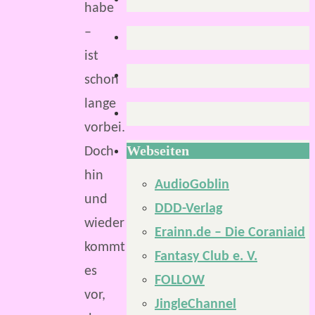
habe
–
ist
schon
lange
vorbei.
Webseiten
Doch
hin
AudioGoblin
und
DDD-Verlag
wieder
Erainn.de – Die Coraniaid
kommt
Fantasy Club e. V.
es
FOLLOW
vor,
JingleChannel