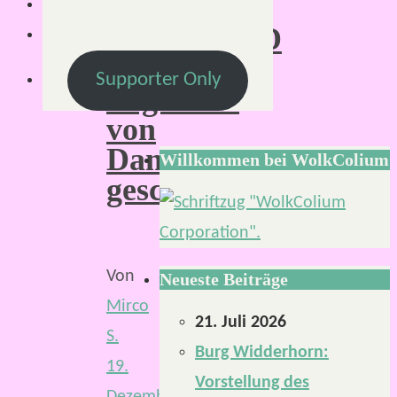
zu
„MIDGARD
–
Supporter Only
Legenden
von
Damatu“
Willkommen bei WolkColium
geschafft
Von
Neueste Beiträge
Mirco
21. Juli 2026
S.
Burg Widderhorn:
19.
Vorstellung des
Dezember