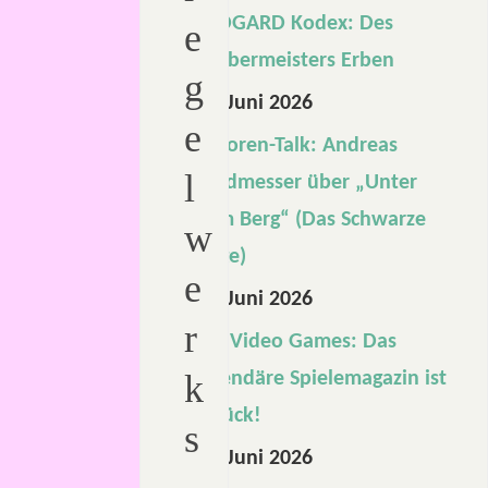
MIDGARD Kodex: Des
e
Zaubermeisters Erben
g
26. Juni 2026
e
Autoren-Talk: Andreas
l
Landmesser über „Unter
dem Berg“ (Das Schwarze
w
Auge)
e
12. Juni 2026
r
Die Video Games: Das
k
legendäre Spielemagazin ist
zurück!
s
10. Juni 2026