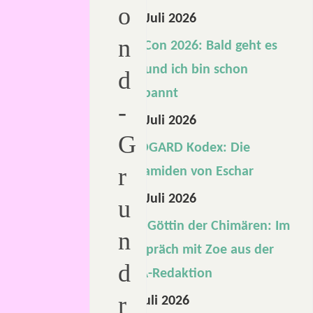
o
16. Juli 2026
n
RatCon 2026: Bald geht es
los und ich bin schon
d
gespannt
-
13. Juli 2026
G
MIDGARD Kodex: Die
r
Pyramiden von Eschar
10. Juli 2026
u
Die Göttin der Chimären: Im
n
Gespräch mit Zoe aus der
d
DSA-Redaktion
r
1. Juli 2026