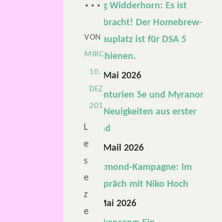
…
Burg Widderhorn: Es ist
vollbracht! Der Homebrew-
VON
Schauplatz ist für DSA 5
MIRCO
erschienen.
10.
29. Mai 2026
DEZEMBER
Aventurien 5e und Myranor
2017
5e: Neuigkeiten aus erster
L
Hand
e
15. Mail 2026
s
Blutmond-Kampagne: Im
e
Gespräch mit Niko Hoch
z
1. Mai 2026
e