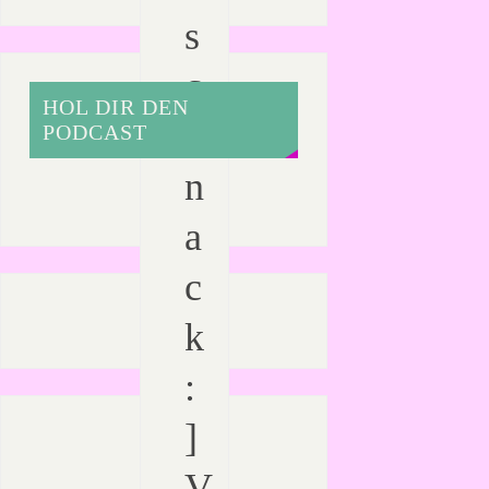
s
c
HOL DIR DEN
h
PODCAST
n
a
c
k
:
]
V