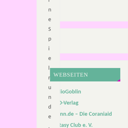
i
n
e
S
p
i
e
l
WEBSEITEN
r
u
AudioGoblin
n
DDD-Verlag
d
Erainn.de – Die Coraniaid
e
Fantasy Club e. V.
.