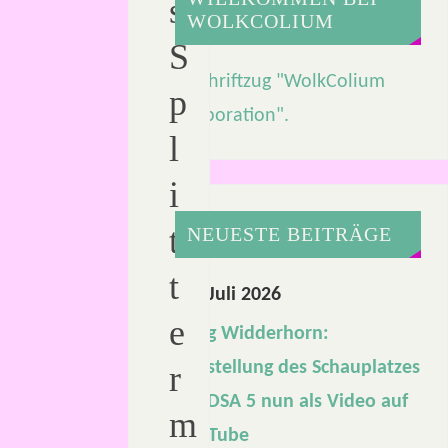
s
WOLKCOLIUM
S
p
l
i
t
NEUESTE BEITRÄGE
t
21. Juli 2026
e
Burg Widderhorn:
Vorstellung des Schauplatzes
r
für DSA 5 nun als Video auf
m
YouTube