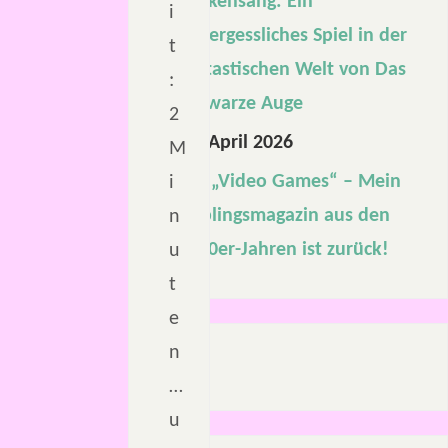
Drakensang: Ein
i
unvergessliches Spiel in der
t
fantastischen Welt von Das
:
Schwarze Auge
2
22. April 2026
M
Die „Video Games“ – Mein
i
Lieblingsmagazin aus den
n
1990er-Jahren ist zurück!
u
t
e
n
…
u