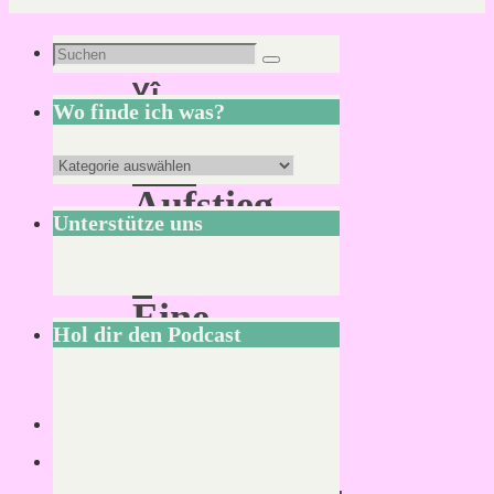
Schlagwort:
Suchen
Suchen
Yî
nach:
Wo finde ich was?
Der
Wo
Aufstieg
finde
Unterstütze uns
Thions
ich
–
was?
Eine
Hol dir den Podcast
epische
Fantasy-
Saga
aus