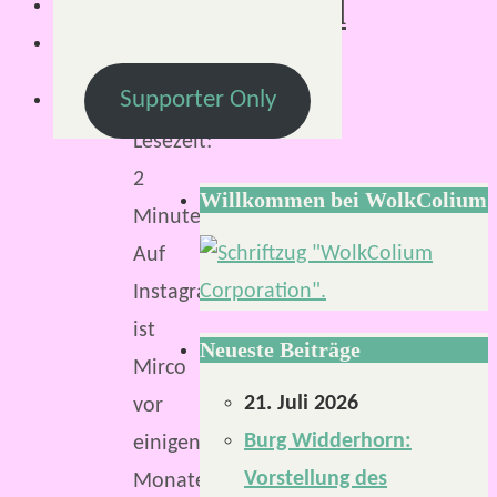
Deutschland
Supporter Only
Lesezeit:
2
Willkommen bei WolkColium
Minuten
Auf
Instagram
ist
Neueste Beiträge
Mirco
21. Juli 2026
vor
Burg Widderhorn:
einigen
Vorstellung des
Monaten