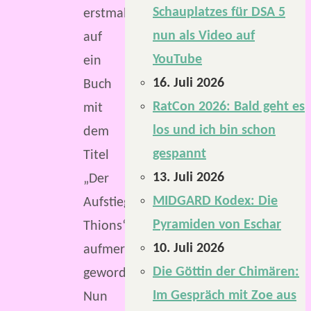
Schauplatzes für DSA 5
erstmals
nun als Video auf
auf
YouTube
ein
16. Juli 2026
Buch
RatCon 2026: Bald geht es
mit
los und ich bin schon
dem
gespannt
Titel
13. Juli 2026
„Der
MIDGARD Kodex: Die
Aufstieg
Pyramiden von Eschar
Thions“
10. Juli 2026
aufmerksam
Die Göttin der Chimären:
geworden.
Im Gespräch mit Zoe aus
Nun