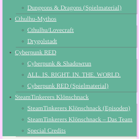
Dungeons & Dragons (Spielmaterial)
Cthulhu-Mythos
Cthulhu/Lovecraft
Drygolstadt
Cyberpunk RED
Cyberpunk & Shadowrun
ALL. IS. RIGHT. IN. THE. WORLD.
Cyberpunk RED (Spielmaterial)
SteamTinkerers Klönschnack
SteamTinkerers Klönschnack (Episoden)
SteamTinkerers Klönschnack – Das Team
Special Credits