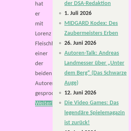
der DSA-Redaktion
hat
1. Juli 2026
er
MIDGARD Kodex: Des
mit
Zaubermeisters Erben
Lorenz
26. Juni 2026
Fleischhauer,
Autoren-Talk: Andreas
einer
Landmesser über „Unter
der
dem Berg“ (Das Schwarze
beiden
Auge)
Autoren,
12. Juni 2026
gesprochen.
Die Video Games: Das
Weiterlesen
legendäre Spielemagazin
ist zurück!