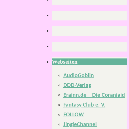
Webseiten
AudioGoblin
DDD-Verlag
Erainn.de – Die Coraniaid
Fantasy Club e. V.
FOLLOW
JingleChannel