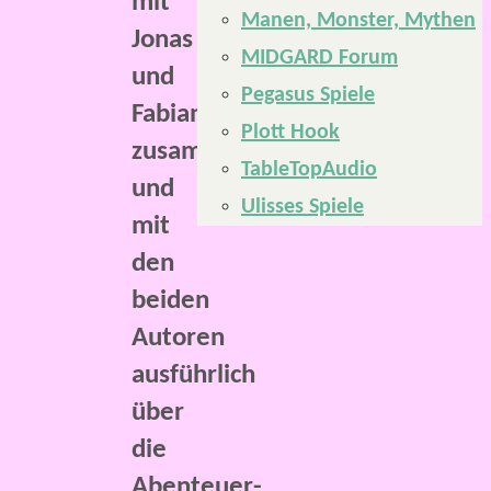
mit
Manen, Monster, Mythen
Jonas
MIDGARD Forum
und
Pegasus Spiele
Fabian
Plott Hook
zusammengesetzt
TableTopAudio
und
Ulisses Spiele
mit
den
beiden
Autoren
ausführlich
über
die
Abenteuer-