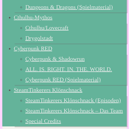
Dungeons & Dragons (Spielmaterial)
Cthulhu-Mythos
Cthulhu/Lovecraft
Drygolstadt
Cyberpunk RED
Cyberpunk & Shadowrun
ALL. IS. RIGHT. IN. THE. WORLD.
Cyberpunk RED (Spielmaterial)
SteamTinkerers Klönschnack
SteamTinkerers Klönschnack (Episoden)
SteamTinkerers Klönschnack – Das Team
Special Credits