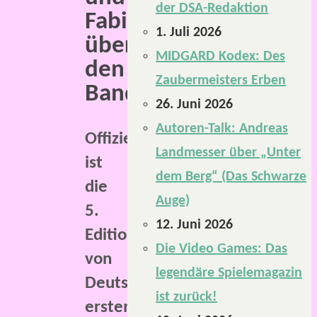
der DSA-Redaktion
Fabian,
1. Juli 2026
über
MIDGARD Kodex: Des
den
Zaubermeisters Erben
Band.
26. Juni 2026
Autoren-Talk: Andreas
Offiziell
Landmesser über „Unter
ist
dem Berg“ (Das Schwarze
die
Auge)
5.
12. Juni 2026
Edition
Die Video Games: Das
von
legendäre Spielemagazin
Deutschlands
ist zurück!
erstem