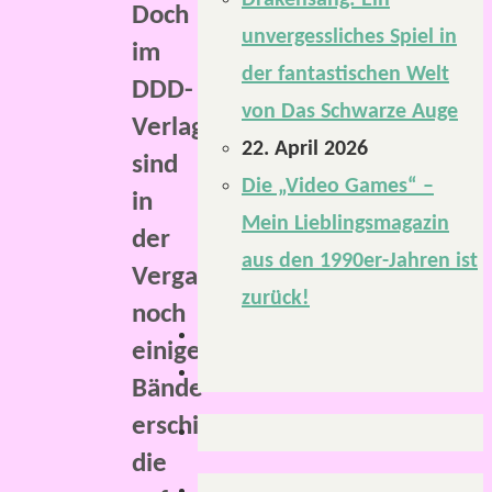
Drakensang: Ein
Doch
unvergessliches Spiel in
im
der fantastischen Welt
DDD-
von Das Schwarze Auge
Verlag
22. April 2026
sind
Die „Video Games“ –
in
Mein Lieblingsmagazin
der
aus den 1990er-Jahren ist
Vergangenheit
zurück!
noch
einige
Bände
erschienen,
die