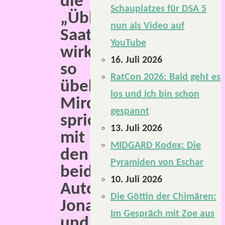
die
Schauplatzes für DSA 5
„Üble
nun als Video auf
Saat“
YouTube
wirklich
16. Juli 2026
so
RatCon 2026: Bald geht es
übel?
los und ich bin schon
Mirco
gespannt
spricht
13. Juli 2026
mit
MIDGARD Kodex: Die
den
Pyramiden von Eschar
beiden
10. Juli 2026
Autoren,
Die Göttin der Chimären:
Jonas
Im Gespräch mit Zoe aus
und