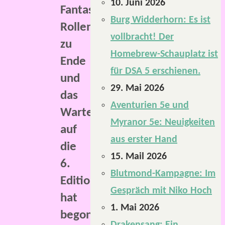
10. Juni 2026
Fantasy-
Burg Widderhorn: Es ist
Rollenspiel
vollbracht! Der
zu
Homebrew-Schauplatz ist
Ende
für DSA 5 erschienen.
und
29. Mai 2026
das
Aventurien 5e und
Warten
Myranor 5e: Neuigkeiten
auf
aus erster Hand
die
15. Mail 2026
6.
Blutmond-Kampagne: Im
Edition
Gespräch mit Niko Hoch
hat
1. Mai 2026
begonnen.