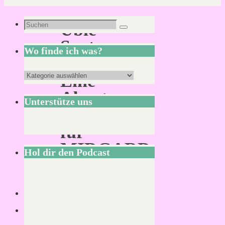
Suchen
Üble
Suchen
nach:
Saat
Wo finde ich was?
–
Wo
Eine
finde
Abenteuer-
Unterstütze uns
ich
Kampagne
was?
für
MIDGARD
Hol dir den Podcast
(5.
Edition)