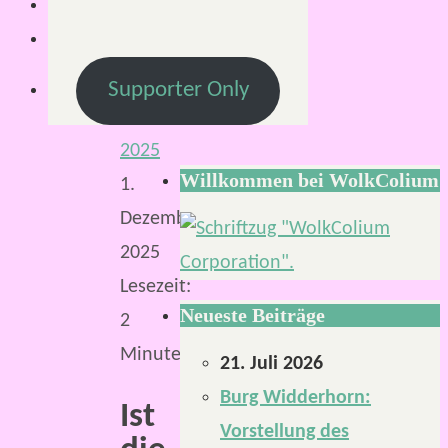
Von
KLNSCHNCK
28.
Supporter Only
November
2025
Willkommen bei WolkColium
1.
Dezember
2025
Lesezeit:
Neueste Beiträge
2
Minuten
21. Juli 2026
Burg Widderhorn:
Ist
Vorstellung des