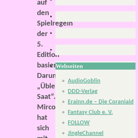
auf
den
Spielregeln
der
5.
Edition
basieren.
Webseiten
Darunter
AudioGoblin
„Üble
DDD-Verlag
Saat“.
Erainn.de – Die Coraniaid
Mirco
Fantasy Club e. V.
hat
FOLLOW
sich
JingleChannel