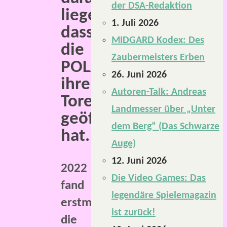
der DSA-Redaktion
liegen,
1. Juli 2026
dass
MIDGARD Kodex: Des
die
Zaubermeisters Erben
POLARIS
26. Juni 2026
ihre
Autoren-Talk: Andreas
Tore
Landmesser über „Unter
geöffnet
dem Berg“ (Das Schwarze
hat.
Auge)
12. Juni 2026
2022
Die Video Games: Das
fand
legendäre Spielemagazin
erstmals
ist zurück!
die