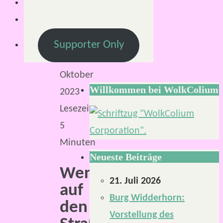
16.
Oktober
2023
Supporter Only
16.
Oktober
Willkommen bei WolkColium
2023
Lesezeit:
5
Minuten
Neueste Beiträge
Wenn
21. Juli 2026
auf
Burg Widderhorn:
den
Vorstellung des