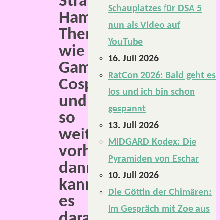
Straßen
Schauplatzes für DSA 5
Hamburgs
nun als Video auf
Themen
YouTube
wie
16. Juli 2026
Gaming,
RatCon 2026: Bald geht es
Cosplay
los und ich bin schon
und
gespannt
so
13. Juli 2026
weiter
MIDGARD Kodex: Die
vorherrschen,
Pyramiden von Eschar
dann
10. Juli 2026
kann
Die Göttin der Chimären:
es
Im Gespräch mit Zoe aus
daran