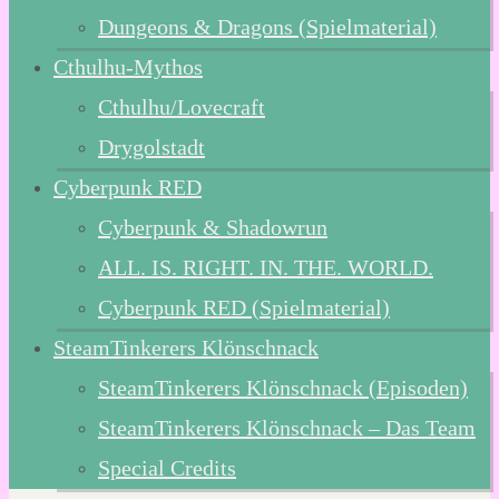
Dungeons & Dragons (Spielmaterial)
Cthulhu-Mythos
Cthulhu/Lovecraft
Drygolstadt
Cyberpunk RED
Cyberpunk & Shadowrun
ALL. IS. RIGHT. IN. THE. WORLD.
Cyberpunk RED (Spielmaterial)
SteamTinkerers Klönschnack
SteamTinkerers Klönschnack (Episoden)
SteamTinkerers Klönschnack – Das Team
Special Credits