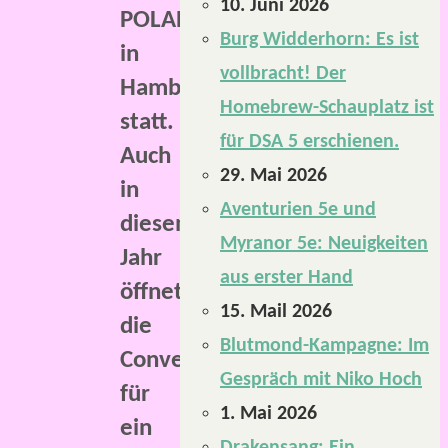
10. Juni 2026
POLARIS
Burg Widderhorn: Es ist
in
vollbracht! Der
Hamburg
Homebrew-Schauplatz ist
statt.
für DSA 5 erschienen.
Auch
29. Mai 2026
in
Aventurien 5e und
diesem
Myranor 5e: Neuigkeiten
Jahr
aus erster Hand
öffnete
15. Mail 2026
die
Blutmond-Kampagne: Im
Convention
Gespräch mit Niko Hoch
für
1. Mai 2026
ein