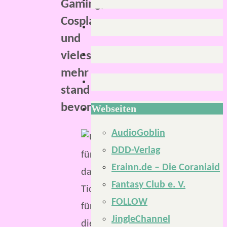
Gaming,
Cosplay
und
vieles
mehr
stand
bevor.
Webseiten
AudioGoblin
DDD-Verlag
Erainn.de – Die Coraniaid
Fantasy Club e. V.
FOLLOW
JingleChannel