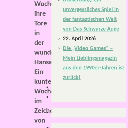
Drakensang: Ein
Wochenende
unvergessliches Spiel in
ihre
der fantastischen Welt
Tore
von Das Schwarze Auge
in
22. April 2026
der
Die „Video Games“ –
wunderschönen
Mein Lieblingsmagazin
Hansestadt.
aus den 1990er-Jahren ist
Ein
zurück!
kunterbuntes
Wochenende
im
Zeichen
von