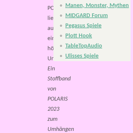
Manen, Monster, Mythen
MIDGARD Forum
Pegasus Spiele
Plott Hook
TableTopAudio
Ulisses Spiele
Ein
Stoffband
von
POLARIS
2023
zum
Umhängen