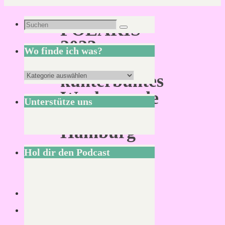
Suchen
POLARIS
Suchen
nach:
2023:
Wo finde ich was?
Ein
Wo
kunterbuntes
finde
Wochenende
Unterstütze uns
ich
in
was?
Hamburg
Hol dir den Podcast
Von
Mirco
S.