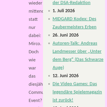
der DSA-Redaktion
wieder
1. Juli 2026
mittendrin
MIDGARD Kodex: Des
statt
Zaubermeisters Erben
nur
26. Juni 2026
dabei:
Autoren-Talk: Andreas
Mirco.
Landmesser über „Unter
Doch
dem Berg“ (Das Schwarze
wie
Auge)
war
12. Juni 2026
das
Die Video Games: Das
diesjährige
legendäre Spielemagazin
Community-
ist zurück!
Event?