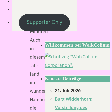
Lesezeit:
Supporter Only
2
Minuten
Auch
Willkommen bei WolkColium
in
diesem
Jahr
fand
Neueste Beiträge
im
21. Juli 2026
wunderschönen
Burg Widderhorn:
Hamburg
Vorstellung des
die