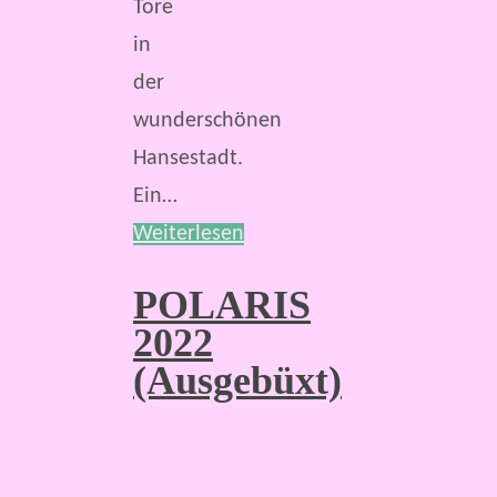
Tore
in
der
wunderschönen
Hansestadt.
Ein…
Weiterlesen
POLARIS
2022
(Ausgebüxt)