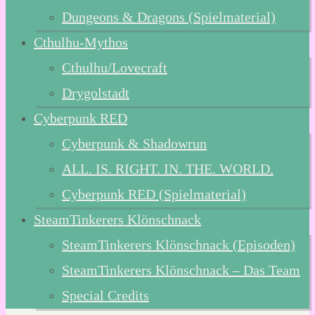
Dungeons & Dragons (Spielmaterial)
Cthulhu-Mythos
Cthulhu/Lovecraft
Drygolstadt
Cyberpunk RED
Cyberpunk & Shadowrun
ALL. IS. RIGHT. IN. THE. WORLD.
Cyberpunk RED (Spielmaterial)
SteamTinkerers Klönschnack
SteamTinkerers Klönschnack (Episoden)
SteamTinkerers Klönschnack – Das Team
Special Credits