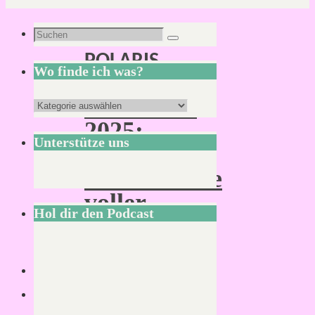
Schlagwort:
Suchen
Suchen
POLARIS
nach:
Wo finde ich was?
POLARIS
Wo
2025:
finde
Unterstütze uns
Ein
ich
Wochenende
was?
voller
Hol dir den Podcast
Jubel,
Trubel,
Heiterkeit