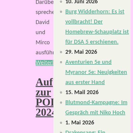
10. Juni 2026
Darüber
Burg Widderhorn: Es ist
sprechen
vollbracht! Der
David
Homebrew-Schauplatz ist
und
für DSA 5 erschienen.
Mirco
29. Mai 2026
ausführlich.
Aventurien 5e und
Weiterlesen
Myranor 5e: Neuigkeiten
Auf
aus erster Hand
zur
15. Mail 2026
POLARIS
Blutmond-Kampagne: Im
2024!
Gespräch mit Niko Hoch
1. Mai 2026