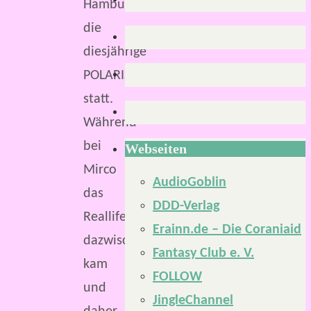
Hamburg
die
diesjährige
POLARIS
statt.
Während
bei
Webseiten
Mirco
AudioGoblin
das
DDD-Verlag
Reallife
Erainn.de – Die Coraniaid
dazwischen
Fantasy Club e. V.
kam
FOLLOW
und
JingleChannel