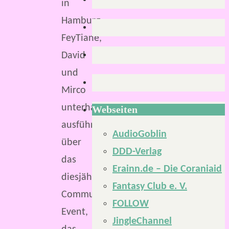
in
Hamburg.
FeyTiane,
David
und
Mirco
unterhalten
Webseiten
ausführlich
AudioGoblin
über
DDD-Verlag
das
Erainn.de – Die Coraniaid
diesjährige
Fantasy Club e. V.
Community-
FOLLOW
Event,
JingleChannel