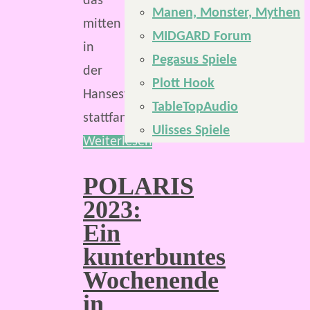
das
Manen, Monster, Mythen
mitten
MIDGARD Forum
in
Pegasus Spiele
der
Plott Hook
Hansestadt
TableTopAudio
stattfand.
Ulisses Spiele
Weiterlesen
POLARIS
2023:
Ein
kunterbuntes
Wochenende
in