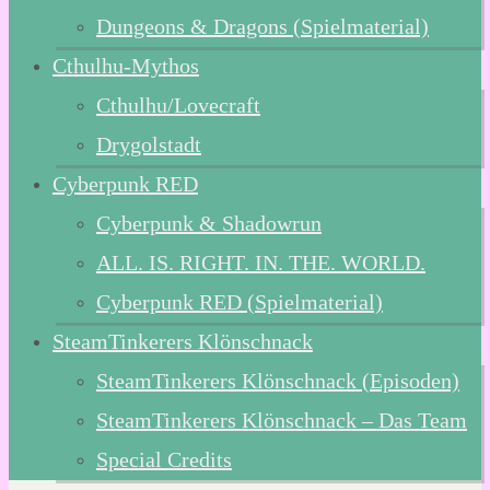
Dungeons & Dragons (Spielmaterial)
Cthulhu-Mythos
Cthulhu/Lovecraft
Drygolstadt
Cyberpunk RED
Cyberpunk & Shadowrun
ALL. IS. RIGHT. IN. THE. WORLD.
Cyberpunk RED (Spielmaterial)
SteamTinkerers Klönschnack
SteamTinkerers Klönschnack (Episoden)
SteamTinkerers Klönschnack – Das Team
Special Credits