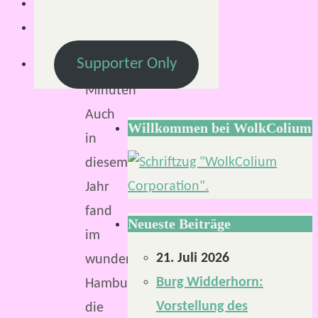
Lesezeit:
Supporter Only
2
Minuten
Auch
Willkommen bei WolkColium
in
diesem
Jahr
fand
Neueste Beiträge
im
21. Juli 2026
wunderschönen
Burg Widderhorn:
Hamburg
Vorstellung des
die