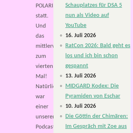
Schauplatzes für DSA 5
POLARIS
nun als Video auf
statt.
YouTube
Und
16. Juli 2026
das
RatCon 2026: Bald geht es
mittlerweile
los und ich bin schon
zum
gespannt
vierten
13. Juli 2026
Mal!
MIDGARD Kodex: Die
Natürlich
Pyramiden von Eschar
war
10. Juli 2026
einer
Die Göttin der Chimären:
unserer
Im Gespräch mit Zoe aus
Podcaster