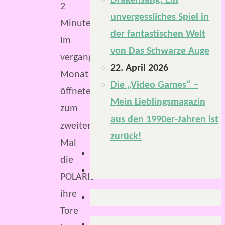
Drakensang: Ein
2
unvergessliches Spiel in
Minuten
der fantastischen Welt
Im
von Das Schwarze Auge
vergangenen
22. April 2026
Monat
Die „Video Games“ –
öffnete
Mein Lieblingsmagazin
zum
aus den 1990er-Jahren ist
zweiten
zurück!
Mal
die
POLARIS
ihre
Tore