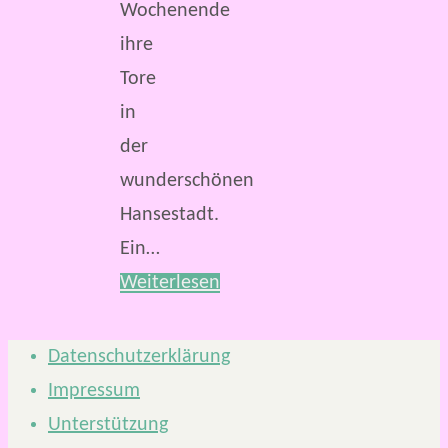
Wochenende
ihre
Tore
in
der
wunderschönen
Hansestadt.
Ein…
Weiterlesen
Datenschutzerklärung
Impressum
Unterstützung