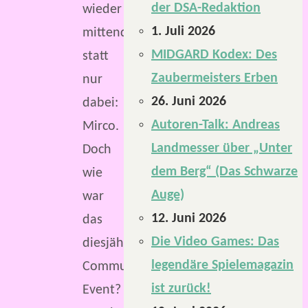
der DSA-Redaktion
wieder
1. Juli 2026
mittendrin
MIDGARD Kodex: Des
statt
Zaubermeisters Erben
nur
26. Juni 2026
dabei:
Autoren-Talk: Andreas
Mirco.
Landmesser über „Unter
Doch
dem Berg“ (Das Schwarze
wie
Auge)
war
12. Juni 2026
das
Die Video Games: Das
diesjährige
legendäre Spielemagazin
Community-
ist zurück!
Event?