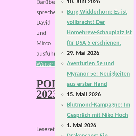
10. Juni 2026
Darüber
Burg Widderhorn: Es ist
sprechen
vollbracht! Der
David
Homebrew-Schauplatz ist
und
für DSA 5 erschienen.
Mirco
29. Mai 2026
ausführlich.
Aventurien 5e und
Weiterlesen
Myranor 5e: Neuigkeiten
POLARIS
aus erster Hand
2023
15. Mail 2026
Blutmond-Kampagne: Im
Gespräch mit Niko Hoch
1. Mai 2026
Lesezeit: