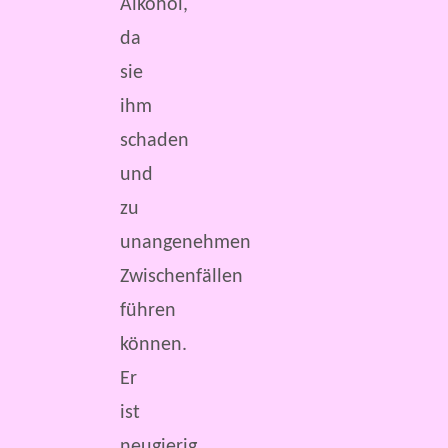
Alkohol,
da
sie
ihm
schaden
und
zu
unangenehmen
Zwischenfällen
führen
können.
Er
ist
neugierig