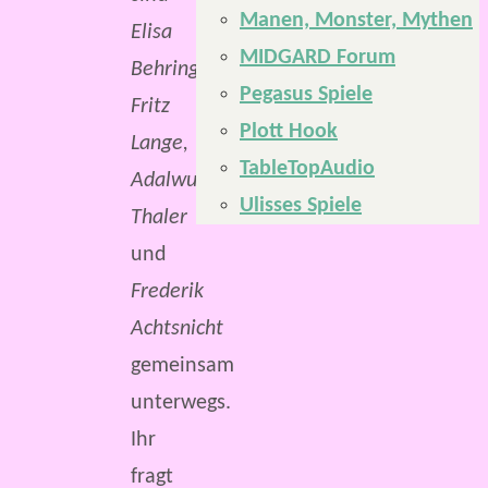
Manen, Monster, Mythen
Elisa
MIDGARD Forum
Behringer,
Pegasus Spiele
Fritz
Plott Hook
Lange,
TableTopAudio
Adalwulf
Ulisses Spiele
Thaler
und
Frederik
Achtsnicht
gemeinsam
unterwegs.
Ihr
fragt