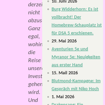
10. Juni 2026
derzeit
Burg Widderhorn: Es ist
nicht
vollbracht! Der
abzusehen.
Homebrew-Schauplatz ist
Ganz
für DSA 5 erschienen.
egal,
29. Mai 2026
wohin
Aventurien 5e und
die
Myranor 5e: Neuigkeiten
Reise
aus erster Hand
unserer
15. Mail 2026
Investigator*innen
Blutmond-Kampagne: Im
gehen
Gespräch mit Niko Hoch
wird.
1. Mai 2026
Und