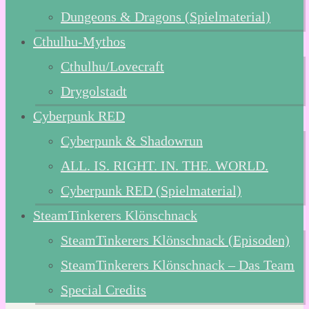
Dungeons & Dragons (Spielmaterial)
Cthulhu-Mythos
Cthulhu/Lovecraft
Drygolstadt
Cyberpunk RED
Cyberpunk & Shadowrun
ALL. IS. RIGHT. IN. THE. WORLD.
Cyberpunk RED (Spielmaterial)
SteamTinkerers Klönschnack
SteamTinkerers Klönschnack (Episoden)
SteamTinkerers Klönschnack – Das Team
Special Credits