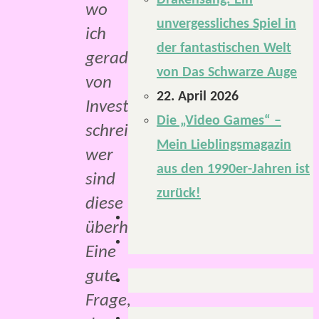
Drakensang: Ein
wo
unvergessliches Spiel in
ich
der fantastischen Welt
gerade
von Das Schwarze Auge
von
22. April 2026
Investigator*innen
Die „Video Games“ –
schreibe,
Mein Lieblingsmagazin
wer
aus den 1990er-Jahren ist
sind
zurück!
diese
überhaupt?
Eine
gute
Frage,