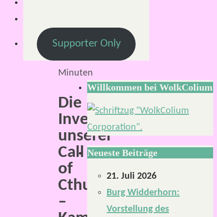
März
2020
Lesezeit:
Supporter Only
5
Minuten
Willkommen bei WolkColium
Die
Investigator*innen
unserer
Call
Neueste Beiträge
of
21. Juli 2026
Cthulhu
Burg Widderhorn:
–
Vorstellung des