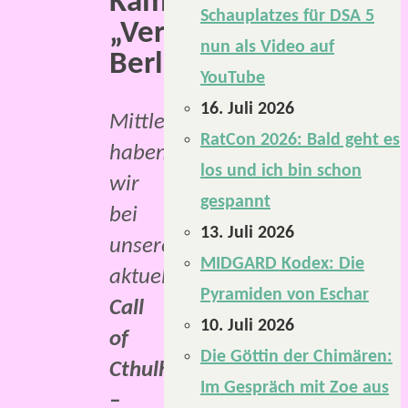
Kampagne,
Schauplatzes für DSA 5
„Verfallenes
nun als Video auf
Berlin“.
YouTube
16. Juli 2026
Mittlerweile
RatCon 2026: Bald geht es
haben
los und ich bin schon
wir
gespannt
bei
13. Juli 2026
unserer
MIDGARD Kodex: Die
aktuellen
Pyramiden von Eschar
Call
10. Juli 2026
of
Die Göttin der Chimären:
Cthulhu
Im Gespräch mit Zoe aus
–