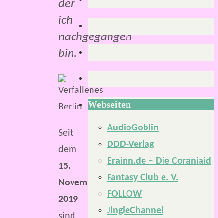
der
ich
nachgegangen
bin.
Webseiten
AudioGoblin
Seit
DDD-Verlag
dem
Erainn.de – Die Coraniaid
15.
Fantasy Club e. V.
November
FOLLOW
2019
JingleChannel
sind