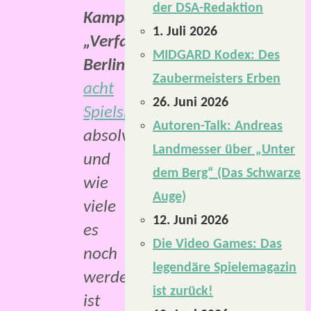
der DSA-Redaktion
Kampagne
,
1. Juli 2026
„Verfallenes
MIDGARD Kodex: Des
Berlin“
,
Zaubermeisters Erben
acht
26. Juni 2026
Spielsitzungen
Autoren-Talk: Andreas
absolviert
Landmesser über „Unter
und
dem Berg“ (Das Schwarze
wie
Auge)
viele
12. Juni 2026
es
Die Video Games: Das
noch
legendäre Spielemagazin
werden,
ist zurück!
ist