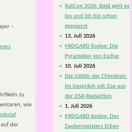
RatCon 2026: Bald geht es
los und ich bin schon
gespannt
aper –
13. Juli 2026
e
MIDGARD Kodex: Die
rers
Pyramiden von Eschar
10. Juli 2026
Die Göttin der Chimären:
Im Gespräch mit Zoe aus
rtikeln zu
der DSA-Redaktion
mentaren, wie
1. Juli 2026
nbrief
MIDGARD Kodex: Des
 auf der
Zaubermeisters Erben