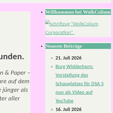
Willkommen bei WolkColium
Neueste Beiträge
unden.
21. Juli 2026
Burg Widderhorn:
en & Paper –
Vorstellung des
ahre auf dem
Schauplatzes für DSA 5
e jünger als
nun als Video auf
er aller
YouTube
16. Juli 2026