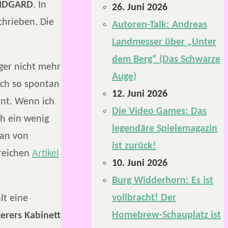
IDGARD
. In
26. Juni 2026
hrieben. Die
Autoren-Talk: Andreas
Landmesser über „Unter
dem Berg“ (Das Schwarze
nger nicht mehr
Auge)
ich so spontan
12. Juni 2026
ant. Wenn ich
Die Video Games: Das
h ein wenig
legendäre Spielemagazin
Fan von
ist zurück!
greichen
Artikel
10. Juni 2026
Burg Widderhorn: Es ist
vollbracht! Der
lt eine
Homebrew-Schauplatz ist
erers Kabinett