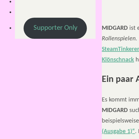
Supporter Only
MIDGARD
ist 
Rollenspielen
.
SteamTinkerer
Klönschnack
h
Ein paar
Es kommt imme
MIDGARD
such
beispielsweis
(Ausgabe 1)“
.