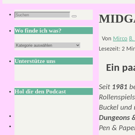
Suchen
MIDGA
Suchen
nach:
Wo finde ich was?
Von
Mirco
8.
Wo
Lesezeit:
2
Mi
finde
Unterstütze uns
ich
Ein p
was?
Seit
1981
be
Hol dir den Podcast
Rollenspiel
Buckel und n
Dungeons 
Pen & Paper