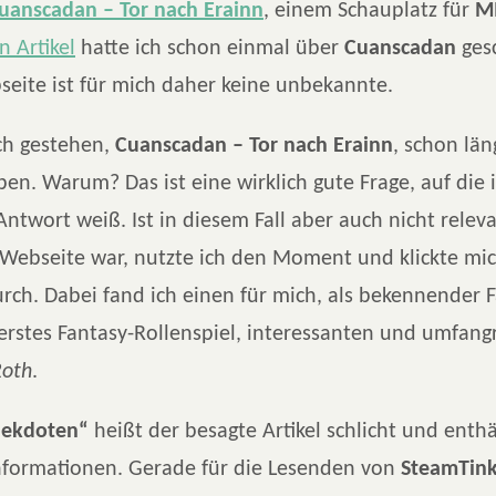
uanscadan – Tor nach Erainn
, einem Schauplatz für
M
n Artikel
hatte ich schon einmal über
Cuanscadan
gesc
eite ist für mich daher keine unbekannte.
ch gestehen,
Cuanscadan – Tor nach Erainn
, schon lä
en. Warum? Das ist eine wirklich gute Frage, auf die 
 Antwort weiß. Ist in diesem Fall aber auch nicht relev
 Webseite war, nutzte ich den Moment und klickte mic
rch. Dabei fand ich einen für mich, als bekennender 
erstes Fantasy-Rollenspiel, interessanten und umfan
Roth
.
ekdoten“
heißt der besagte Artikel schlicht und enthä
Informationen. Gerade für die Lesenden von
SteamTink