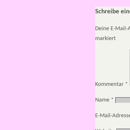
Schreibe ei
Deine E-Mail-A
markiert
Kommentar
*
Name
*
E-Mail-Adres