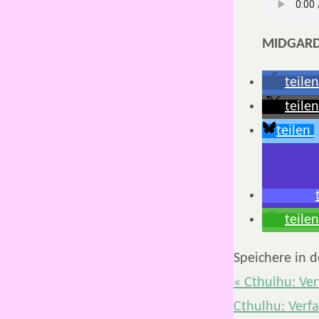
MIDGARD:
teilen
teilen
teilen
teilen
Speichere in 
«
Cthulhu: Verf
Cthulhu: Verfa