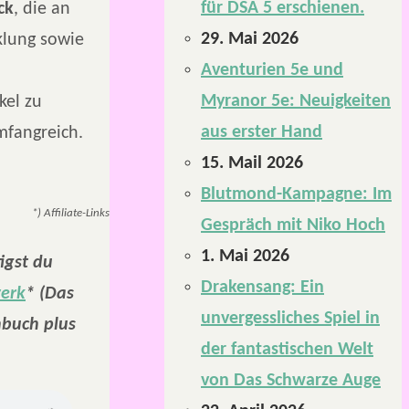
für DSA 5 erschienen.
ck
, die an
29. Mai 2026
klung sowie
Aventurien 5e und
Myranor 5e: Neuigkeiten
kel zu
aus erster Hand
mfangreich.
15. Mail 2026
Blutmond-Kampagne: Im
*) Affiliate-Links
Gespräch mit Niko Hoch
1. Mai 2026
igst du
Drakensang: Ein
erk
* (Das
unvergessliches Spiel in
nbuch plus
der fantastischen Welt
von Das Schwarze Auge