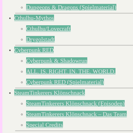
Dungeons & Dragons (Spielmaterial)
Cthulhu-Mythos
Cthulhu/Lovecraft
Drygolstadt
Cyberpunk RED
Cyberpunk & Shadowrun
ALL. IS. RIGHT. IN. THE. WORLD.
Cyberpunk RED (Spielmaterial)
SteamTinkerers Klönschnack
SteamTinkerers Klönschnack (Episoden)
SteamTinkerers Klönschnack – Das Team
Special Credits