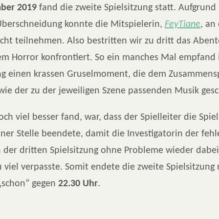
ber 2019
fand die zweite Spielsitzung statt. Aufgrund
Überschneidung konnte die Mitspielerin,
FeyTiane
, an
icht teilnehmen. Also bestritten wir zu dritt das Aben
m Horror konfrontiert. So ein manches Mal empfand
ung einen krassen Gruselmoment, die dem Zusammensp
owie der zu der jeweiligen Szene passenden Musik gesc
ch viel besser fand, war, dass der Spielleiter die Spie
iner Stelle beendete, damit die Investigatorin der feh
n der dritten Spielsitzung ohne Probleme wieder dabe
u viel verpasste. Somit endete die zweite Spielsitzung
 „schon“ gegen
22.30 Uhr
.