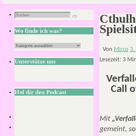
Suchen
Cthulh
Suchen
nach:
Spiels
Wo finde ich was?
Wo
Von
Mirco
3.
finde
Lesezeit:
3
Mi
Unterstütze uns
ich
was?
Verfal
Call 
Hol dir den Podcast
Mit
„Verfal
gemeint, so