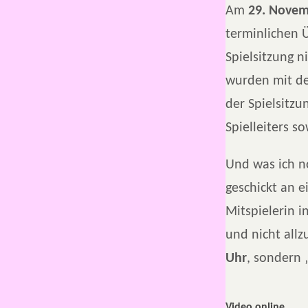
Am
29. Novem
terminlichen 
Spielsitzung n
wurden mit de
der Spielsitz
Spielleiters s
Und was ich no
geschickt an e
Mitspielerin i
und nicht allz
Uhr
, sondern
Video online