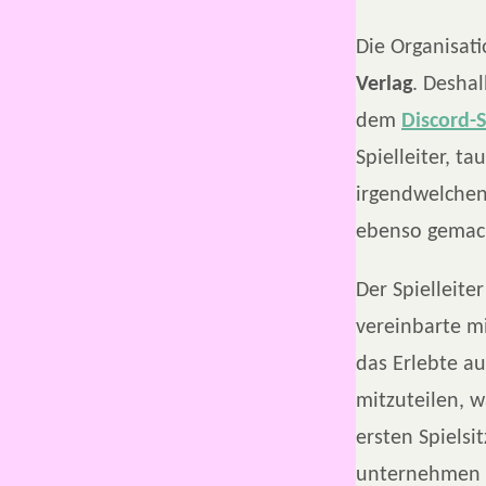
Die Organisat
Verlag
. Desha
dem
Discord-S
Spielleiter, t
irgendwelchen 
ebenso gemac
Der Spielleite
vereinbarte mi
das Erlebte a
mitzuteilen, w
ersten Spiels
unternehmen w