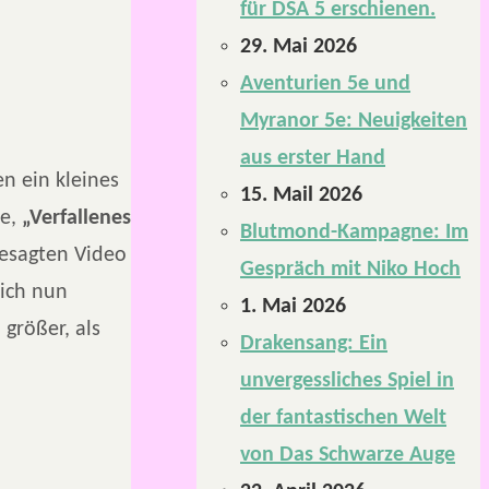
für DSA 5 erschienen.
29. Mai 2026
Aventurien 5e und
Myranor 5e: Neuigkeiten
aus erster Hand
n ein kleines
15. Mail 2026
ne,
„Verfallenes
Blutmond-Kampagne: Im
besagten Video
Gespräch mit Niko Hoch
 ich nun
1. Mai 2026
größer, als
Drakensang: Ein
unvergessliches Spiel in
der fantastischen Welt
von Das Schwarze Auge