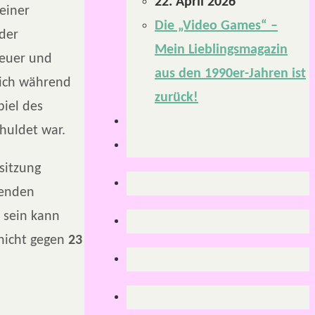
22. April 2026
 einer
Die „Video Games“ –
 der
Mein Lieblingsmagazin
teuer und
aus den 1990er-Jahren ist
 ich während
zurück!
iel des
huldet war.
lsitzung
lenden
i sein kann
 nicht gegen
23