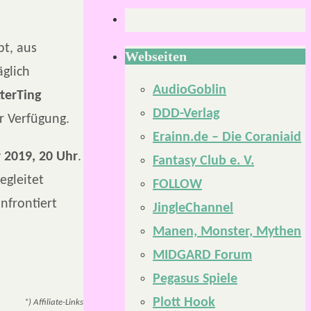
bt, aus
Webseiten
glich
AudioGoblin
terTing
DDD-Verlag
r Verfügung.
Erainn.de – Die Coraniaid
 2019, 20 Uhr
.
Fantasy Club e. V.
egleitet
FOLLOW
nfrontiert
JingleChannel
Manen, Monster, Mythen
MIDGARD Forum
Pegasus Spiele
Plott Hook
*) Affiliate-Links