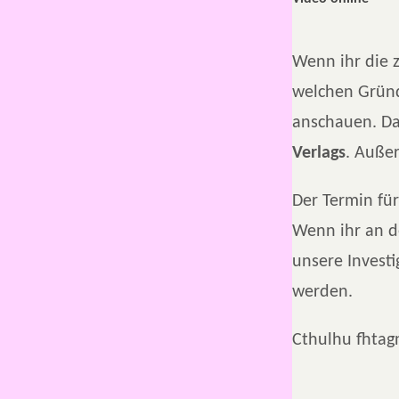
Wenn ihr die z
welchen Gründ
anschauen. Da
Verlags
. Auße
Der Termin für
Wenn ihr an d
unsere Investi
werden.
Cthulhu fhtagn!