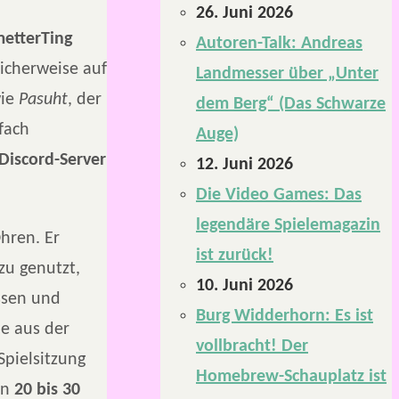
26. Juni 2026
etterTing
Autoren-Talk: Andreas
icherweise auf
Landmesser über „Unter
wie
Pasuht
, der
dem Berg“ (Das Schwarze
nfach
Auge)
Discord-Server
12. Juni 2026
Die Video Games: Das
legendäre Spielemagazin
hren. Er
ist zurück!
zu genutzt,
10. Juni 2026
ssen und
Burg Widderhorn: Es ist
ne aus der
vollbracht! Der
Spielsitzung
Homebrew-Schauplatz ist
en
20 bis 30