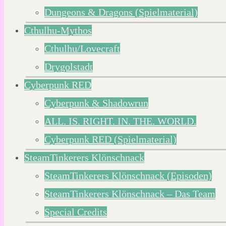
Dungeons & Dragons (Spielmaterial)
Cthulhu-Mythos
Cthulhu/Lovecraft
Drygolstadt
Cyberpunk RED
Cyberpunk & Shadowrun
ALL. IS. RIGHT. IN. THE. WORLD.
Cyberpunk RED (Spielmaterial)
SteamTinkerers Klönschnack
SteamTinkerers Klönschnack (Episoden)
SteamTinkerers Klönschnack – Das Team
Special Credits