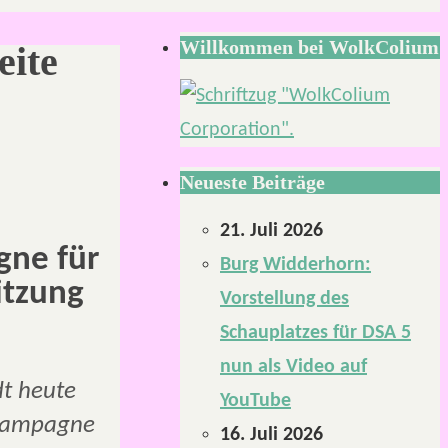
Willkommen bei WolkColium
eite
Neueste Beiträge
21. Juli 2026
gne für
Burg Widderhorn:
itzung
Vorstellung des
Schauplatzes für DSA 5
nun als Video auf
dt heute
YouTube
n Kampagne
16. Juli 2026