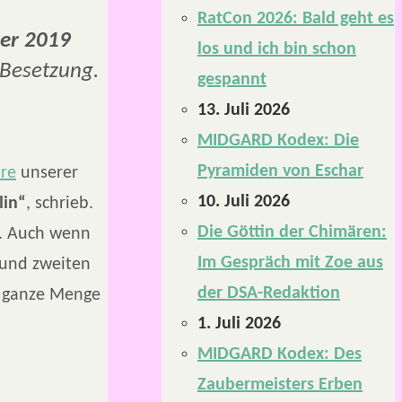
RatCon 2026: Bald geht es
er 2019
los und ich bin schon
r Besetzung.
gespannt
13. Juli 2026
MIDGARD Kodex: Die
Pyramiden von Eschar
ere
unserer
10. Juli 2026
lin“
, schrieb.
Die Göttin der Chimären:
n. Auch wenn
Im Gespräch mit Zoe aus
 und zweiten
der DSA-Redaktion
ne ganze Menge
1. Juli 2026
MIDGARD Kodex: Des
Zaubermeisters Erben