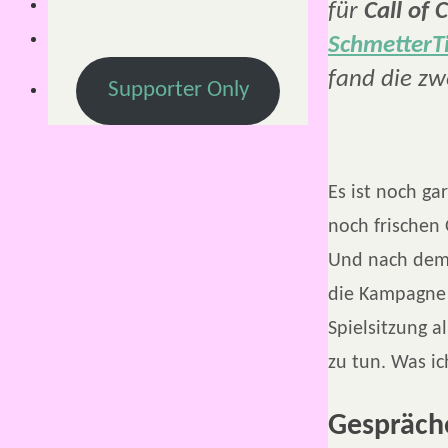
für
Call of 
SchmetterT
fand die zwe
Supporter Only
Es ist noch ga
noch frischen
Und nach dem 
die Kampagne 
Spielsitzung a
zu tun. Was ic
Gespräche