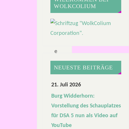
L
WOLKCOLIUM
e
s
e
z
e
i
NEUESTE BEITRÄGE
t
:
21. Juli 2026
2
Burg Widderhorn:
M
Vorstellung des Schauplatzes
i
für DSA 5 nun als Video auf
n
YouTube