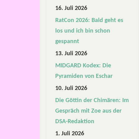
u
16. Juli 2026
t
RatCon 2026: Bald geht es
e
los und ich bin schon
n
gespannt
M
13. Juli 2026
MIDGARD Kodex: Die
I
Pyramiden von Eschar
D
10. Juli 2026
G
Die Göttin der Chimären: Im
Gespräch mit Zoe aus der
A
DSA-Redaktion
R
1. Juli 2026