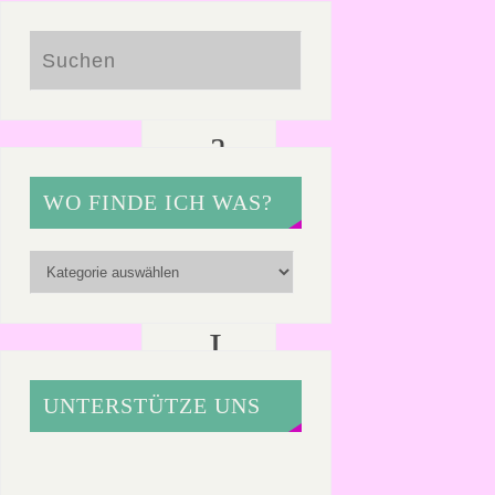
K
a
n
WO FINDE ICH WAS?
n
M
I
D
UNTERSTÜTZE UNS
G