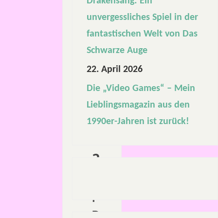
Drakensang: Ein
a
unvergessliches Spiel in der
c
fantastischen Welt von Das
Schwarze Auge
h
22. April 2026
b
Die „Video Games“ – Mein
Lieblingsmagazin aus den
a
1990er-Jahren ist zurück!
r
?
M
I
D