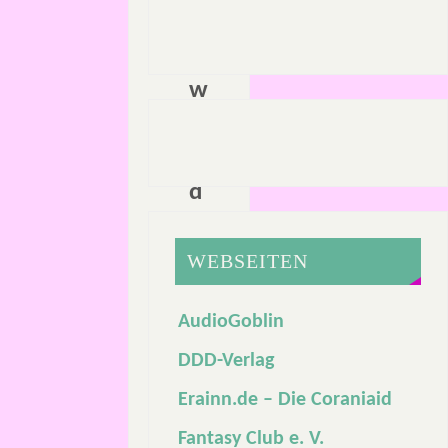
n
e
w
u
n
d
e
r
WEBSEITEN
s
AudioGoblin
c
h
DDD-Verlag
ö
Erainn.de – Die Coraniaid
n
Fantasy Club e. V.