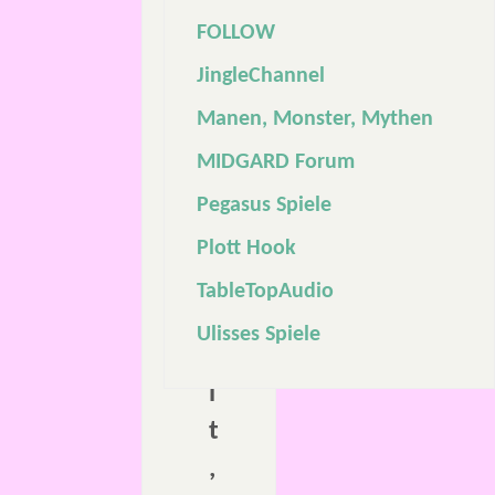
e
FOLLOW
F
JingleChannel
a
Manen, Monster, Mythen
n
MIDGARD Forum
t
a
Pegasus Spiele
s
Plott Hook
y
TableTopAudio
w
Ulisses Spiele
e
l
t
,