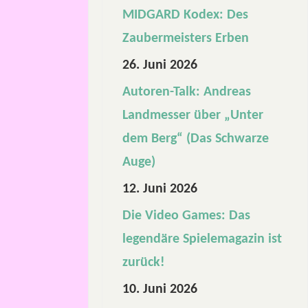
MIDGARD Kodex: Des
D
Zaubermeisters Erben
u
26. Juni 2026
n
Autoren-Talk: Andreas
Landmesser über „Unter
d
dem Berg“ (Das Schwarze
H
Auge)
12. Juni 2026
i
Die Video Games: Das
g
legendäre Spielemagazin ist
zurück!
h
10. Juni 2026
F