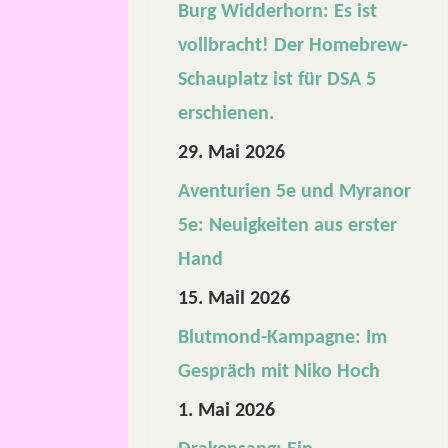
Burg Widderhorn: Es ist
a
vollbracht! Der Homebrew-
Schauplatz ist für DSA 5
n
erschienen.
t
29. Mai 2026
Aventurien 5e und Myranor
a
5e: Neuigkeiten aus erster
s
Hand
15. Mail 2026
y
Blutmond-Kampagne: Im
?
Gespräch mit Niko Hoch
M
1. Mai 2026