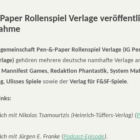
Paper Rollenspiel Verlage veröffentl
nahme
ngemeinschaft Pen-&-Paper Rollenspiel Verlage (IG P
rlage)
gehören mehrere deutsche namhafte Verlage a
g, Mannifest Games, Redaktion Phantastik, System Mat
, Ulisses Spiele
sowie der
Verlag für F&SF-Spiele
.
inks:
ch mit Nikolas Tsamourtzis (Heinrich-Tüffers-Verlag) (
P
ch mit Jürgen E. Franke (
Podcast-Episode
).