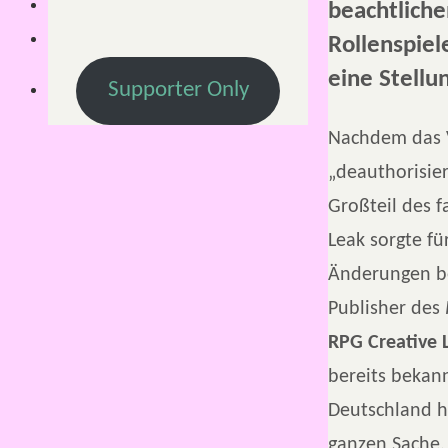
beachtliche
Rollenspiel
eine Stell
Supporter Only
Nachdem das 
„deauthorisie
Großteil des 
Leak sorgte f
Änderungen be
Publisher des
RPG Creative 
bereits bekan
Deutschland h
ganzen Sache.