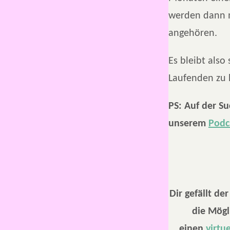
werden dann m
angehören.
Es bleibt als
Laufenden zu 
PS: Auf der S
unserem
Podc
Dir gefällt d
die Mögl
einen
virtu