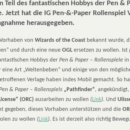
n Teil des fantastischen Hobbys der Pen & 
e. Jetzt hat die IG Pen-&-Paper Rollenspiel 
ungnahme herausgegeben.
Vorhaben von
Wizards of the Coast
bekannt wurde, d
ren“ und durch eine neue
OGL
ersetzen zu wollen. Ist 
fantastischen Hobbys der
Pen & Paper – Rollenspiele
in
ür eine Art „Weltenbeben“ und einige von den möglich
troffenen Verlage haben indes Mobil gemacht. So h
Pen & Paper – Rollenspiels
„Pathfinder“
, angekündigt,
License“ (ORC)
ausarbeiten zu wollen
(
Link
)
. Und
Uliss
nt gegeben, dieses Vorhaben unterstützen und die
OR
olen zu wollen
(
Link
)
. Es ist derzeit also richtig Beweg