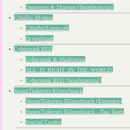
Dungeons & Dragons (Spielmaterial)
Cthulhu-Mythos
Cthulhu/Lovecraft
Drygolstadt
Cyberpunk RED
Cyberpunk & Shadowrun
ALL. IS. RIGHT. IN. THE. WORLD.
Cyberpunk RED (Spielmaterial)
SteamTinkerers Klönschnack
SteamTinkerers Klönschnack (Episoden)
SteamTinkerers Klönschnack – Das Team
Special Credits