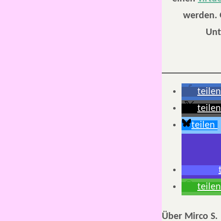
werden. G
Unt
teilen
teilen
teilen
teilen
Über Mirco S.