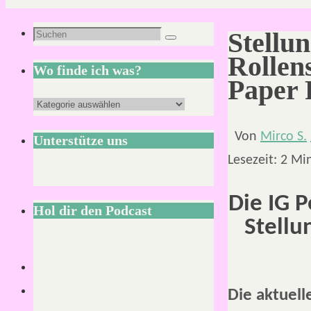
Suchen
Stellu
Suchen
nach:
Rollen
Wo finde ich was?
Paper 
Wo
finde
Von
Mirco S.
Unterstütze uns
ich
Lesezeit:
2
Mi
was?
Die IG P
Hol dir den Podcast
Stellu
Die aktuell