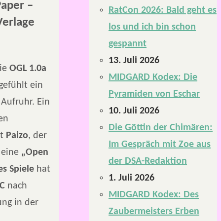
Paper –
RatCon 2026: Bald geht es
Verlage
los und ich bin schon
gespannt
13. Juli 2026
ie
OGL 1.0a
MIDGARD Kodex: Die
gefühlt ein
Pyramiden von Eschar
 Aufruhr. Ein
10. Juli 2026
en
Die Göttin der Chimären:
at
Paizo
, der
Im Gespräch mit Zoe aus
 eine
„Open
der DSA-Redaktion
es Spiele
hat
1. Juli 2026
C
nach
MIDGARD Kodex: Des
ung in der
Zaubermeisters Erben