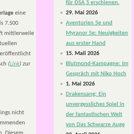
für DSA 5 erschienen.
29. Mai 2026
erlage
eine
Aventurien 5e und
s 7.500
Myranor 5e: Neuigkeiten
t mittlerweile
aus erster Hand
tuellen
15. Mail 2026
röffentlicht
Blutmond-Kampagne: Im
sch
(
Link
)
zur
Gespräch mit Niko Hoch
1. Mai 2026
Drakensang: Ein
unvergessliches Spiel in
dings nicht
der fantastischen Welt
 kommenden
von Das Schwarze Auge
n. Diesem