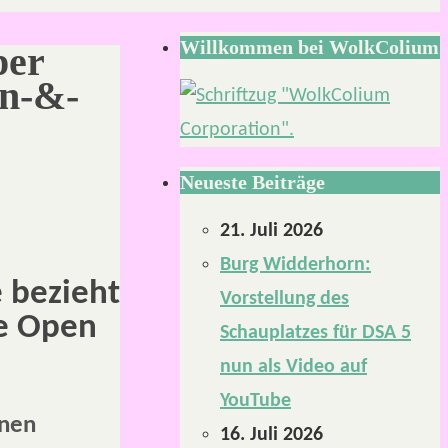
Willkommen bei WolkColium
per
en-&-
Neueste Beiträge
21. Juli 2026
Burg Widderhorn:
e bezieht
Vorstellung des
ie Open
Schauplatzes für DSA 5
nun als Video auf
YouTube
inen
16. Juli 2026