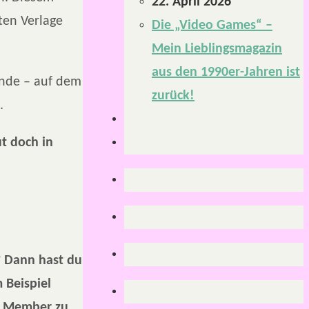
22. April 2026
ten Verlage
Die „Video Games“ –
Mein Lieblingsmagazin
aus den 1990er-Jahren ist
ende – auf dem
zurück!
.
t doch in
? Dann hast du
 Beispiel
in Member zu