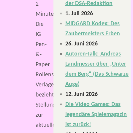
der DSA-Redaktion
2
1. Juli 2026
Minuten
MIDGARD Kodex: Des
Die
Zaubermeisters Erben
IG
26. Juni 2026
Pen-
Autoren-Talk: Andreas
&-
Landmesser über „Unter
Paper
dem Berg“ (Das Schwarze
Rollenspiel
Auge)
Verlage
12. Juni 2026
bezieht
Die Video Games: Das
Stellung
legendäre Spielemagazin
zur
ist zurück!
aktuellen