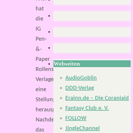
hat
die
IG
Pen-
&-
Paper
Webseiten
Rollenspiel
AudioGoblin
Verlage
DDD-Verlag
eine
Erainn.de – Die Coraniaid
Stellungnahme
Fantasy Club e. V.
herausgegeben.
FOLLOW
Nachdem
JingleChannel
das