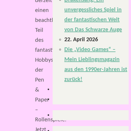
Drakensang: Ein
derzeit
unvergessliches Spiel in
einen
der fantastischen Welt
beachtlichen
von Das Schwarze Auge
Teil
22. April 2026
des
Die „Video Games“ –
fantastischen
Mein Lieblingsmagazin
Hobbys
aus den 1990er-Jahren ist
der
zurück!
Pen
&
Paper
–
Rollenspiele.
Jetzt