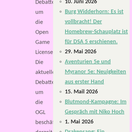
10. Juni 2026
Debatte
Burg Widderhorn: Es ist
um
vollbracht! Der
die
Homebrew-Schauplatz ist
Open
für DSA 5 erschienen.
Game
29. Mai 2026
License.
Aventurien 5e und
Die
Myranor 5e: Neuigkeiten
aktuelle
aus erster Hand
Debatte
15. Mail 2026
um
Blutmond-Kampagne: Im
die
Gespräch mit Niko Hoch
OGL
1. Mai 2026
beschäftigt