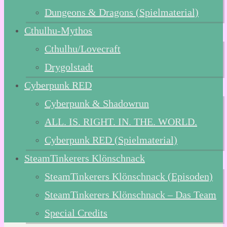
Dungeons & Dragons (Spielmaterial)
Cthulhu-Mythos
Cthulhu/Lovecraft
Drygolstadt
Cyberpunk RED
Cyberpunk & Shadowrun
ALL. IS. RIGHT. IN. THE. WORLD.
Cyberpunk RED (Spielmaterial)
SteamTinkerers Klönschnack
SteamTinkerers Klönschnack (Episoden)
SteamTinkerers Klönschnack – Das Team
Special Credits