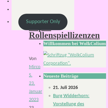
offenen
Pen-
&-
Supporter Only
Paper
Rollenspiellizenzen
Willkommen bei WolkColium
Von
Mirco
S.
Neueste Beiträge
23.
21. Juli 2026
Januar
Burg Widderhorn:
2023
Vorstellung des
23.