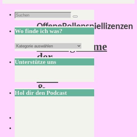
Schlagwort:
Suchen
Suchen
OffeneRollenspiellizenzen
nach:
Wo finde ich was?
Stellungnahme
Wo
der
finde
Unterstütze uns
IG
ich
Pen-
was?
&-
Hol dir den Podcast
Paper
Rollenspiel
Verlage
zu