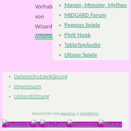
Manen, Monster, Mythen
Vorhaben
MIDGARD Forum
von
Pegasus Spiele
Wizards…
Plott Hook
Weiterlesen
TableTopAudio
Ulisses Spiele
Datenschutzerklärung
Impressum
Unterstützung
PRÄSENTIERT VON
PARABOLA
&
WORDPRESS.