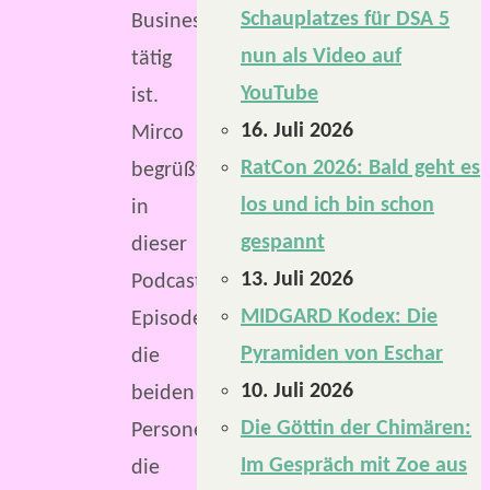
Schauplatzes für DSA 5
Business
nun als Video auf
tätig
YouTube
ist.
16. Juli 2026
Mirco
RatCon 2026: Bald geht es
begrüßt
los und ich bin schon
in
gespannt
dieser
13. Juli 2026
Podcast-
MIDGARD Kodex: Die
Episode
Pyramiden von Eschar
die
10. Juli 2026
beiden
Die Göttin der Chimären:
Personen,
Im Gespräch mit Zoe aus
die