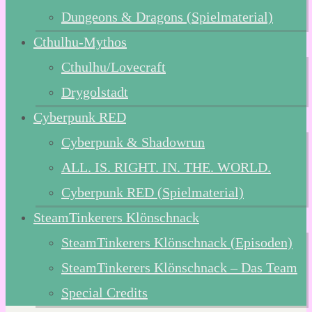
Dungeons & Dragons (Spielmaterial)
Cthulhu-Mythos
Cthulhu/Lovecraft
Drygolstadt
Cyberpunk RED
Cyberpunk & Shadowrun
ALL. IS. RIGHT. IN. THE. WORLD.
Cyberpunk RED (Spielmaterial)
SteamTinkerers Klönschnack
SteamTinkerers Klönschnack (Episoden)
SteamTinkerers Klönschnack – Das Team
Special Credits