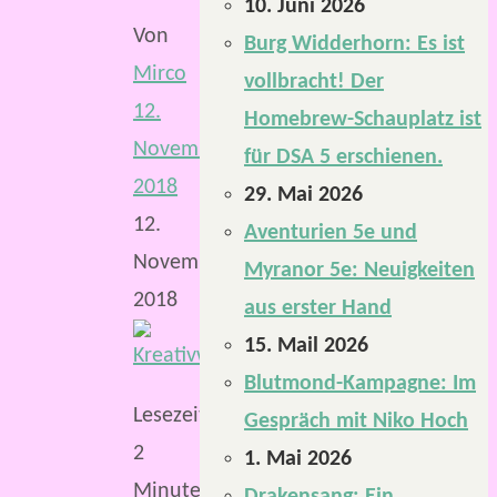
10. Juni 2026
Von
Burg Widderhorn: Es ist
Mirco
vollbracht! Der
12.
Homebrew-Schauplatz ist
November
für DSA 5 erschienen.
2018
29. Mai 2026
12.
Aventurien 5e und
November
Myranor 5e: Neuigkeiten
2018
aus erster Hand
15. Mail 2026
Blutmond-Kampagne: Im
Lesezeit:
Gespräch mit Niko Hoch
2
1. Mai 2026
Minuten