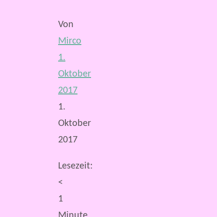
Von
Mirco
1.
Oktober
2017
1.
Oktober
2017
Lesezeit:
<
1
Minute