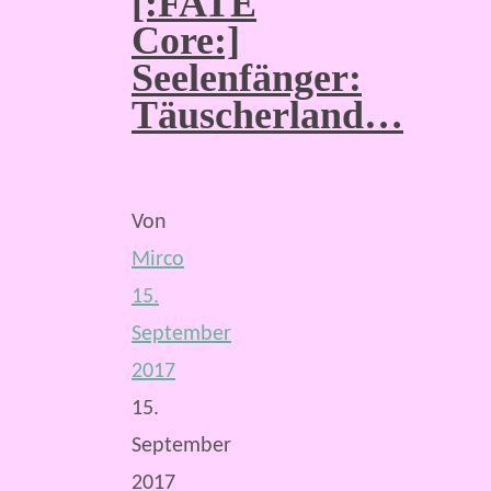
[:FATE
Core:]
Seelenfänger:
Täuscherland…
Von
Mirco
15.
September
2017
15.
September
2017