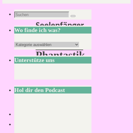
Schlagwort:
Suchen
Suchen
Seelenfänger
nach:
Wo finde ich was?
Redaktion
Wo
Phantastik
finde
Unterstütze uns
ich
was?
Hol dir den Podcast
Lesezeit:
2
Minuten
Die
Redaktion