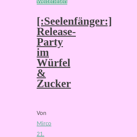
Weiterlesen
[:Seelenfänger:]
Release-
Party
im
Würfel
&
Zucker
Von
Mirco
21.