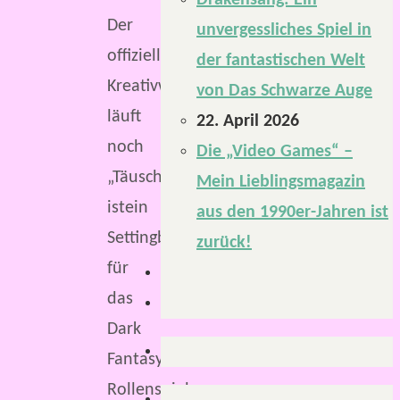
Drakensang: Ein
Der
unvergessliches Spiel in
offizielle
der fantastischen Welt
Kreativwettbewerb
von Das Schwarze Auge
läuft
22. April 2026
noch
Die „Video Games“ –
„Täuscherland“
Mein Lieblingsmagazin
istein
aus den 1990er-Jahren ist
Settingband
zurück!
für
das
Dark
Fantasy-
Rollenspiel