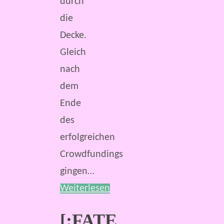
durch
die
Decke.
Gleich
nach
dem
Ende
des
erfolgreichen
Crowdfundings
gingen…
Weiterlesen
[:FATE