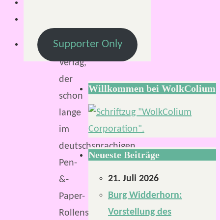
Phantastik
ist
Supporter Only
kleiner
Verlag,
der
Willkommen bei WolkColium
schon
lange
im
deutschsprachigen
Neueste Beiträge
Pen-
21. Juli 2026
&-
Burg Widderhorn:
Paper-
Vorstellung des
Rollenspiel-