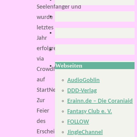
Seelenfänger und
wurde
letztes
Jahr
erfolgreich
via
Webseiten
Crowdfunding
auf
AudioGoblin
StartNext finanziert.
DDD-Verlag
Zur
Erainn.de – Die Coraniaid
Feier
Fantasy Club e. V.
des
FOLLOW
Erscheinens
JingleChannel