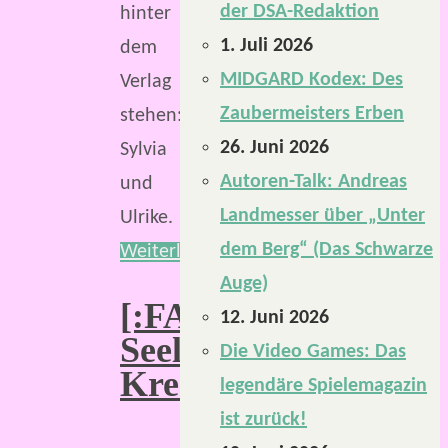
der DSA-Redaktion
hinter
1. Juli 2026
dem
MIDGARD Kodex: Des
Verlag
Zaubermeisters Erben
stehen:
26. Juni 2026
Sylvia
Autoren-Talk: Andreas
und
Landmesser über „Unter
Ulrike.
dem Berg“ (Das Schwarze
Weiterlesen
Auge)
[:FATE:]
12. Juni 2026
Seelenfänger
Die Video Games: Das
Kreativwettbewerb
legendäre Spielemagazin
ist zurück!