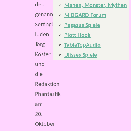
des
Manen, Monster, Mythen
genannten
MIDGARD Forum
Settingbands
Pegasus Spiele
luden
Plott Hook
Jörg
TableTopAudio
Köster
Ulisses Spiele
und
die
Redaktion
Phantastik
am
20.
Oktober