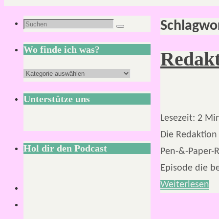
Schlagwo
Suchen
Suchen
nach:
Wo finde ich was?
Redakt
Wo
finde
Unterstütze uns
ich
Lesezeit:
2
Mi
was?
Die Redaktion 
Hol dir den Podcast
Pen-&-Paper-Ro
Episode die be
Weiterlesen