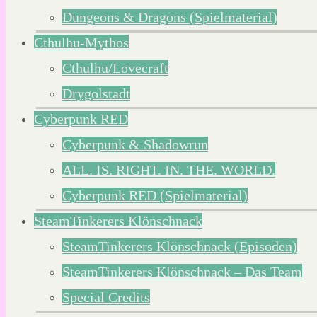
Dungeons & Dragons (Spielmaterial)
Cthulhu-Mythos
Cthulhu/Lovecraft
Drygolstadt
Cyberpunk RED
Cyberpunk & Shadowrun
ALL. IS. RIGHT. IN. THE. WORLD.
Cyberpunk RED (Spielmaterial)
SteamTinkerers Klönschnack
SteamTinkerers Klönschnack (Episoden)
SteamTinkerers Klönschnack – Das Team
Special Credits