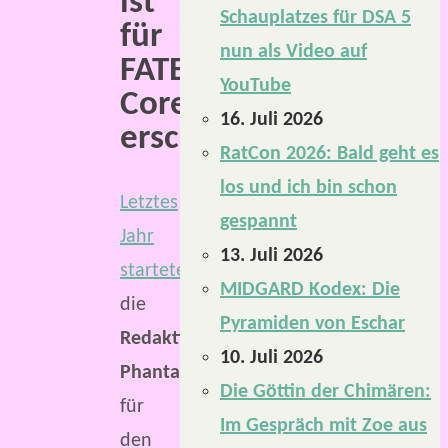
ist
Schauplatzes für DSA 5
für
nun als Video auf
FATE
YouTube
Core
16. Juli 2026
erschienen
RatCon 2026: Bald geht es
los und ich bin schon
Letztes
gespannt
Jahr
13. Juli 2026
startete
MIDGARD Kodex: Die
die
Pyramiden von Eschar
Redaktion
10. Juli 2026
Phantastik
Die Göttin der Chimären:
für
Im Gespräch mit Zoe aus
den