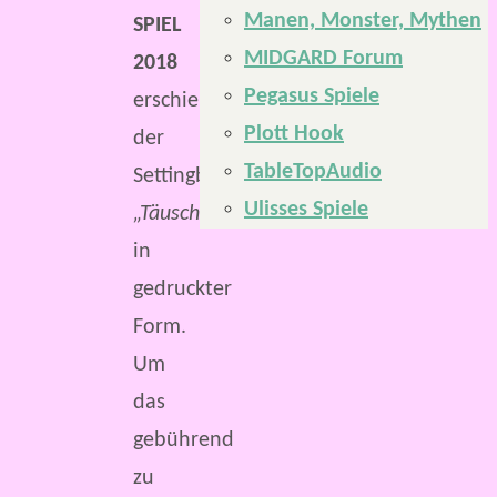
Manen, Monster, Mythen
SPIEL
MIDGARD Forum
2018
Pegasus Spiele
erschien
Plott Hook
der
TableTopAudio
Settingband
Ulisses Spiele
„Täuscherland“
in
gedruckter
Form.
Um
das
gebührend
zu