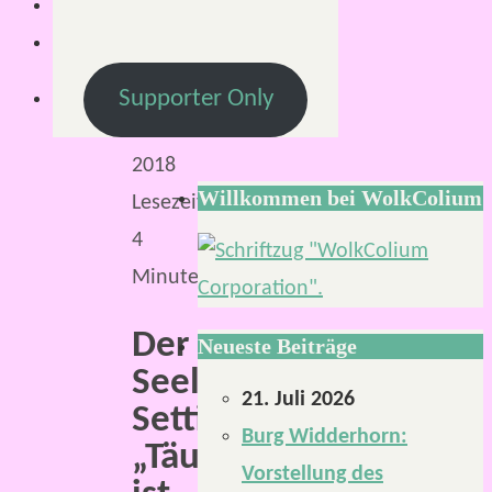
Oktober
2018
21.
Supporter Only
Oktober
2018
Willkommen bei WolkColium
Lesezeit:
4
Minuten
Der
Neueste Beiträge
Seelenfänger-
21. Juli 2026
Settingband
Burg Widderhorn:
„Täuscherland“
Vorstellung des