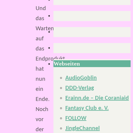
Und
das
Warten
auf
das
Endprodukt
Webseiten
hat
AudioGoblin
nun
DDD-Verlag
ein
Erainn.de – Die Coraniaid
Ende.
Fantasy Club e. V.
Noch
FOLLOW
vor
JingleChannel
der