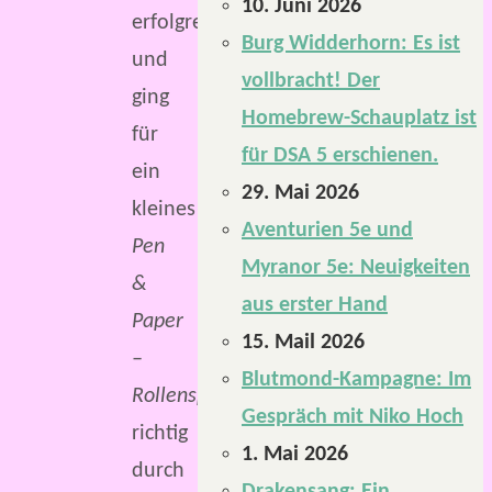
10. Juni 2026
erfolgreich
Burg Widderhorn: Es ist
und
vollbracht! Der
ging
Homebrew-Schauplatz ist
für
für DSA 5 erschienen.
ein
29. Mai 2026
kleines
Aventurien 5e und
Pen
Myranor 5e: Neuigkeiten
&
aus erster Hand
Paper
15. Mail 2026
–
Blutmond-Kampagne: Im
Rollenspiel
Gespräch mit Niko Hoch
richtig
1. Mai 2026
durch