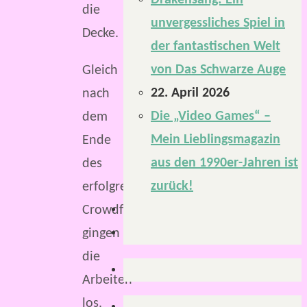
Drakensang: Ein
die
unvergessliches Spiel in
Decke.
der fantastischen Welt
von Das Schwarze Auge
Gleich
22. April 2026
nach
Die „Video Games“ –
dem
Mein Lieblingsmagazin
Ende
aus den 1990er-Jahren ist
des
zurück!
erfolgreichen
Crowdfundings
gingen
die
Arbeiten
los.