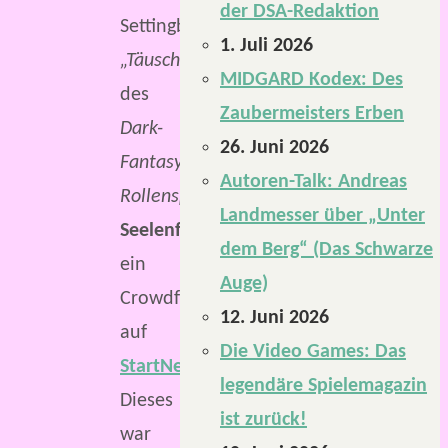
der DSA-Redaktion
Settingband
1. Juli 2026
„Täuscherland“
MIDGARD Kodex: Des
des
Zaubermeisters Erben
Dark-
26. Juni 2026
Fantasy-
Autoren-Talk: Andreas
Rollenspiels
Landmesser über „Unter
Seelenfänger
dem Berg“ (Das Schwarze
ein
Auge)
Crowdfunding
12. Juni 2026
auf
Die Video Games: Das
StartNext
.
legendäre Spielemagazin
Dieses
ist zurück!
war