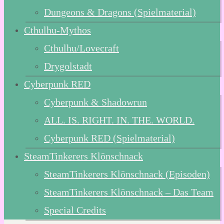
Dungeons & Dragons (Spielmaterial)
Cthulhu-Mythos
Cthulhu/Lovecraft
Drygolstadt
Cyberpunk RED
Cyberpunk & Shadowrun
ALL. IS. RIGHT. IN. THE. WORLD.
Cyberpunk RED (Spielmaterial)
SteamTinkerers Klönschnack
SteamTinkerers Klönschnack (Episoden)
SteamTinkerers Klönschnack – Das Team
Special Credits