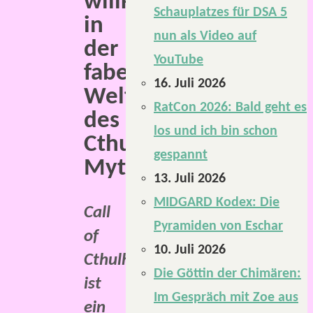
willkommen
Schauplatzes für DSA 5
in
nun als Video auf
der
YouTube
fabelhaften
16. Juli 2026
Welt
RatCon 2026: Bald geht es
des
los und ich bin schon
Cthulhu-
gespannt
Mythos.
13. Juli 2026
MIDGARD Kodex: Die
Call
Pyramiden von Eschar
of
10. Juli 2026
Cthulhu
Die Göttin der Chimären:
ist
Im Gespräch mit Zoe aus
ein