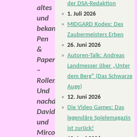
der DSA-Redaktion
altes
1. Juli 2026
und
MIDGARD Kodex: Des
bekanntes
Zaubermeisters Erben
Pen
26. Juni 2026
&
Autoren-Talk: Andreas
Paper
Landmesser über „Unter
–
dem Berg“ (Das Schwarze
Rollenspiel.
Auge)
Und
12. Juni 2026
nachdem
Die Video Games: Das
David
legendäre Spielemagazin
und
ist zurück!
Mirco