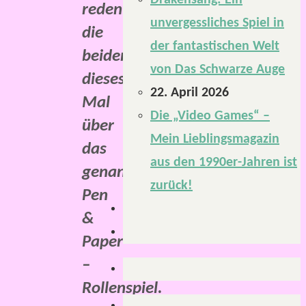
Drakensang: Ein
reden
unvergessliches Spiel in
die
der fantastischen Welt
beiden
von Das Schwarze Auge
dieses
22. April 2026
Mal
Die „Video Games“ –
über
Mein Lieblingsmagazin
das
aus den 1990er-Jahren ist
genannte
zurück!
Pen
&
Paper
–
Rollenspiel.