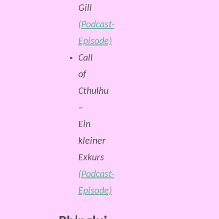
Gill
(Podcast-
Episode)
Call
of
Cthulhu
–
Ein
kleiner
Exkurs
(Podcast-
Episode)