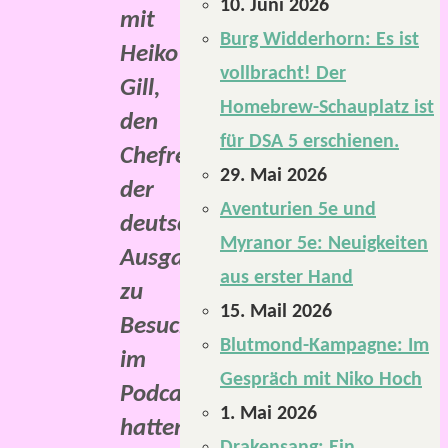
10. Juni 2026
mit
Burg Widderhorn: Es ist
Heiko
vollbracht! Der
Gill,
Homebrew-Schauplatz ist
den
für DSA 5 erschienen.
Chefredakteur
29. Mai 2026
der
Aventurien 5e und
deutschsprachigen
Myranor 5e: Neuigkeiten
Ausgabe,
aus erster Hand
zu
15. Mail 2026
Besuch
Blutmond-Kampagne: Im
im
Gespräch mit Niko Hoch
Podcast
1. Mai 2026
hatten,