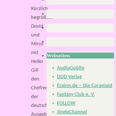
Kürzlich
begrüßten
David
und
Mirco
mit
Webseiten
Heiko
AudioGoblin
Gill
DDD-Verlag
den
Erainn.de – Die Coraniaid
Chefredakteur
Fantasy Club e. V.
der
FOLLOW
deutschsprachigen
JingleChannel
Ausgabe