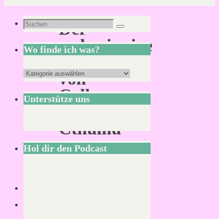
Suchen
Der
Suchen
nach:
wahnsinnige
Wo finde ich was?
Zauber
Wo
von
finde
Call
Unterstütze uns
ich
of
was?
Cthulhu
Hol dir den Podcast
Von
KLNSCHNCK
26.