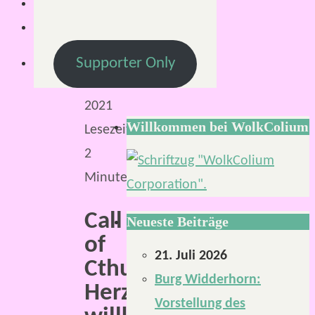
März
2021
30.
Supporter Only
März
2021
Willkommen bei WolkColium
Lesezeit:
2
Minuten
Call
Neueste Beiträge
of
21. Juli 2026
Cthulhu.
Burg Widderhorn:
Herzlich
Vorstellung des