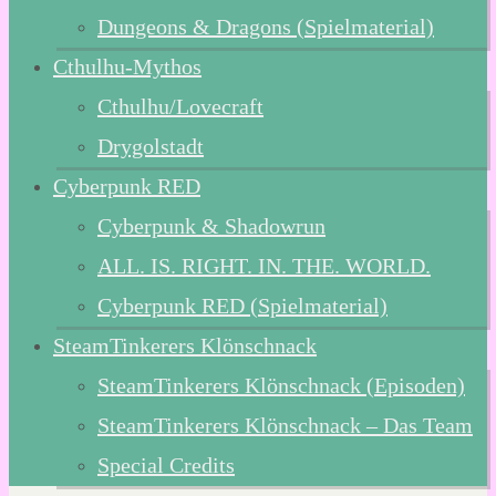
Dungeons & Dragons (Spielmaterial)
Cthulhu-Mythos
Cthulhu/Lovecraft
Drygolstadt
Cyberpunk RED
Cyberpunk & Shadowrun
ALL. IS. RIGHT. IN. THE. WORLD.
Cyberpunk RED (Spielmaterial)
SteamTinkerers Klönschnack
SteamTinkerers Klönschnack (Episoden)
SteamTinkerers Klönschnack – Das Team
Special Credits