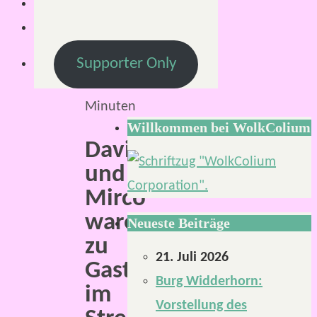
März
2021
Lesezeit:
Supporter Only
2
Minuten
Willkommen bei WolkColium
David
und
Mirco
waren
Neueste Beiträge
zu
21. Juli 2026
Gast
Burg Widderhorn:
im
Vorstellung des