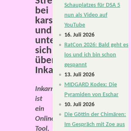
Stream
Schauplatzes für DSA 5
bei
nun als Video auf
karsten.wtf
YouTube
und
16. Juli 2026
unterhielten
RatCon 2026: Bald geht es
sich
los und ich bin schon
über
gespannt
Inkarnate.
13. Juli 2026
MIDGARD Kodex: Die
Inkarnate
Pyramiden von Eschar
ist
10. Juli 2026
ein
Die Göttin der Chimären:
Online-
Im Gespräch mit Zoe aus
Tool,