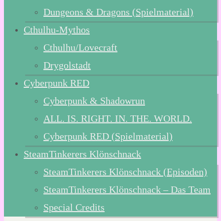
Dungeons & Dragons (Spielmaterial)
Cthulhu-Mythos
Cthulhu/Lovecraft
Drygolstadt
Cyberpunk RED
Cyberpunk & Shadowrun
ALL. IS. RIGHT. IN. THE. WORLD.
Cyberpunk RED (Spielmaterial)
SteamTinkerers Klönschnack
SteamTinkerers Klönschnack (Episoden)
SteamTinkerers Klönschnack – Das Team
Special Credits