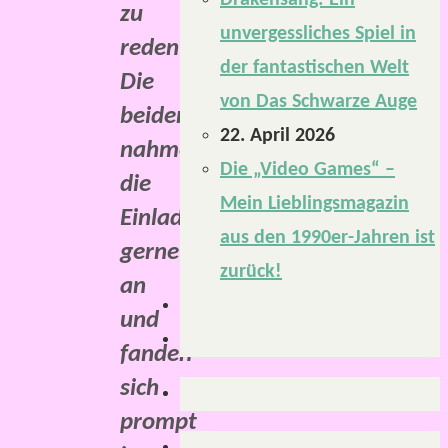
Drakensang: Ein
zu
unvergessliches Spiel in
reden.
der fantastischen Welt
Die
von Das Schwarze Auge
beiden
22. April 2026
nahmen
Die „Video Games“ –
die
Mein Lieblingsmagazin
Einladung
aus den 1990er-Jahren ist
gerne
zurück!
an
und
fanden
sich
prompt