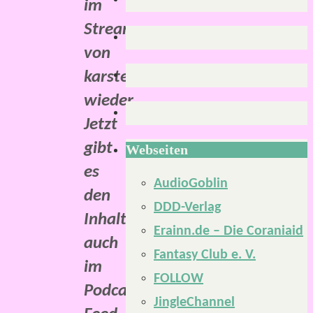
im
Stream
von
karsten.wtf
wieder.
Jetzt
gibt
Webseiten
es
AudioGoblin
den
DDD-Verlag
Inhalt
Erainn.de – Die Coraniaid
auch
Fantasy Club e. V.
im
FOLLOW
Podcast-
JingleChannel