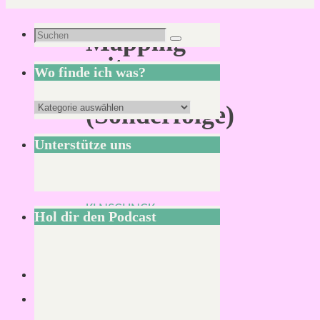
Suchen
Mapping
Suchen
nach:
mit
Wo finde ich was?
Inkarnate
Wo
(Sonderfolge)
finde
Unterstütze uns
ich
was?
Von
KLNSCHNCK
Hol dir den Podcast
29.
März
2021
30.