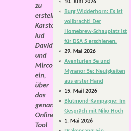
10. Juni 2026
zu
Burg Widderhorn: Es ist
erstellen.
vollbracht! Der
Karsten
Homebrew-Schauplatz ist
lud
für DSA 5 erschienen.
David
29. Mai 2026
und
Aventurien 5e und
Mirco
Myranor 5e: Neuigkeiten
ein,
aus erster Hand
über
15. Mail 2026
das
Blutmond-Kampagne: Im
genannte
Gespräch mit Niko Hoch
Online-
1. Mai 2026
Tool