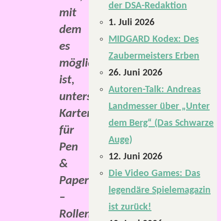
der DSA-Redaktion
mit
1. Juli 2026
dem
MIDGARD Kodex: Des
es
Zaubermeisters Erben
möglich
26. Juni 2026
ist,
Autoren-Talk: Andreas
unterschiedliche
Landmesser über „Unter
Karten
dem Berg“ (Das Schwarze
für
Auge)
Pen
12. Juni 2026
&
Die Video Games: Das
Paper
legendäre Spielemagazin
–
ist zurück!
Rollenspiele