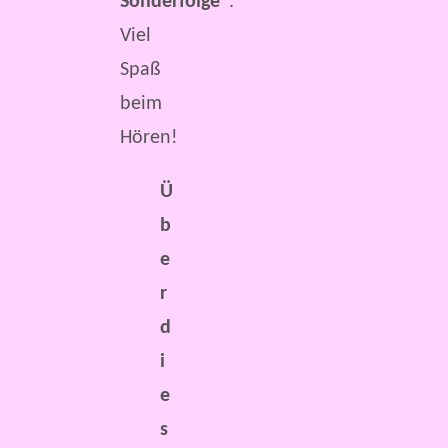
Sonderfolge“
.
Viel
Spaß
beim
Hören!
Ü
b
e
r
d
i
e
s