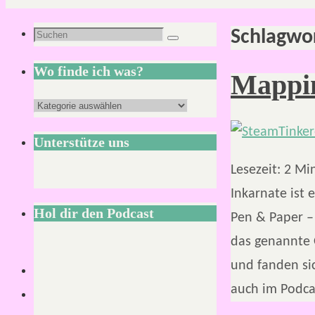
Schlagwo
Suchen
Suchen
nach:
Wo finde ich was?
Mappin
Wo
finde
Unterstütze uns
ich
Lesezeit:
2
Mi
was?
Inkarnate ist 
Hol dir den Podcast
Pen & Paper – 
das genannte 
und fanden sic
auch im Podca