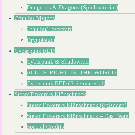
Dungeons & Dragons (Spielmaterial)
Cthulhu-Mythos
Cthulhu/Lovecraft
Drygolstadt
Cyberpunk RED
Cyberpunk & Shadowrun
ALL. IS. RIGHT. IN. THE. WORLD.
Cyberpunk RED (Spielmaterial)
SteamTinkerers Klönschnack
SteamTinkerers Klönschnack (Episoden)
SteamTinkerers Klönschnack – Das Team
Special Credits