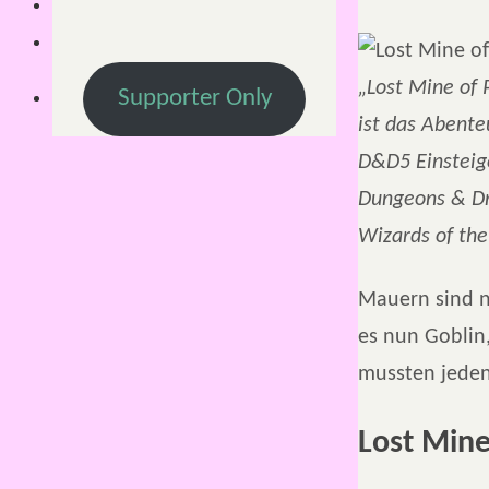
„Lost Mine of 
Supporter Only
ist das Abent
D&D5 Einsteig
Dungeons & D
Wizards of the
Mauern sind n
es nun Goblin
mussten jedenf
Lost Mine