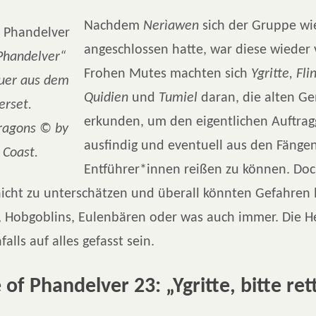
Nachdem
Nerìawen
sich der Gruppe wi
angeschlossen hatte, war diese wieder 
Phandelver“
Frohen Mutes machten sich
Ygritte, Fl
euer aus dem
Quidien
und
Tumiel
daran, die alten G
erset.
erkunden, um den eigentlichen Auftra
ragons © by
ausfindig und eventuell aus den Fängen
 Coast.
Entführer*innen reißen zu können. Doc
icht zu unterschätzen und überall könnten Gefahren 
, Hobgoblins, Eulenbären oder was auch immer. Die 
alls auf alles gefasst sein.
 of Phandelver 23: „Ygritte, bitte ret