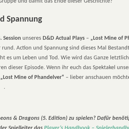
Gruppe und damit das Ende dieser Geschichte?
nd Spannung
. Session
unseres
D&D Actual Plays
–
„Lost Mine of P
r rund. Action und Spannung sind dieses Mal Bestandte
ht es um Leben und Tod. Wie wird das Ganze letztlich
en dieser Episode. Wenn ihr euch das Spektakel uns
–
„Lost Mine of Phandelver“
– lieber anschauen möchtet
.
eons & Dragons (5. Edition) zu spielen? Dafür benöti
oder Spielleiter das
Player’s Handbook – Spielerhandb