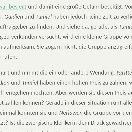
war besiegt
und damit eine große Gefahr beseitigt. Vo
n, Quidien
und
Tumiel
haben jedoch keine Zeit zu verli
uftraggeber zu finden. Und siehe da, gerade, als
Tumi
g zu verkünden versucht, wird eine kleine Gruppe von
n aufmerksam. Sie zögern nicht, die Gruppe anzugrei
 rufen.
 hart und nimmt die ein oder andere Wendung.
Ygritte
dien
und
Tumiel
haben einen hohen Preis zu zahlen, 
ill“ entgehen möchten. Aber werden sie diesen Preis 
t zahlen können? Gerade in dieser Situation ruht all
 einmal konnten sie und
Nerìawen
die Gruppe vor de
tzt? Ist die zwergische Klerikerin dem Druck gewachsen