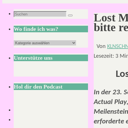
Suchen
Lost M
Suchen
nach:
bitte r
Wo finde ich was?
Wo
Von
KLNSCH
finde
Lesezeit:
3
Mi
Unterstütze uns
ich
was?
Lo
Hol dir den Podcast
In der 23. 
Actual Play
Meilenstein
erforderte 