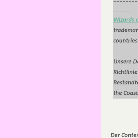
______
Wizards o
trademark
countries
Unsere D&
Richtlini
Bestandte
the Coast
Der Conten