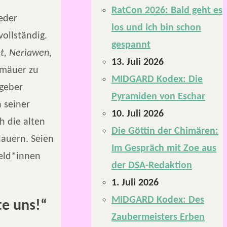
RatCon 2026: Bald geht es
eder
los und ich bin schon
vollständig.
gespannt
int, Nerìawen,
13. Juli 2026
emäuer zu
MIDGARD Kodex: Die
ggeber
Pyramiden von Eschar
 seiner
10. Juli 2026
h die alten
Die Göttin der Chimären:
lauern. Seien
Im Gespräch mit Zoe aus
Held*innen
der DSA-Redaktion
1. Juli 2026
MIDGARD Kodex: Des
te uns!“
Zaubermeisters Erben