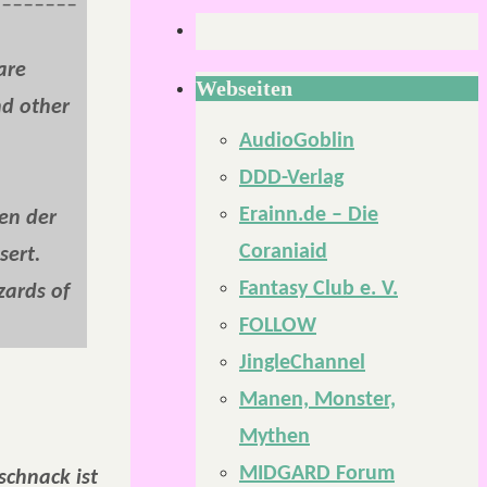
are
Webseiten
nd other
AudioGoblin
DDD-Verlag
Erainn.de – Die
men der
Coraniaid
sert.
Fantasy Club e. V.
zards of
FOLLOW
JingleChannel
Manen, Monster,
Mythen
MIDGARD Forum
schnack ist