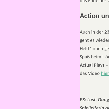
das Ende der 
Action u
Auch in der
23
geht es wiede
Held*innen ge
Spaß beim Hör
Actual Plays
das Video
hier
PS: Lust, Dung
Spielleiterin 