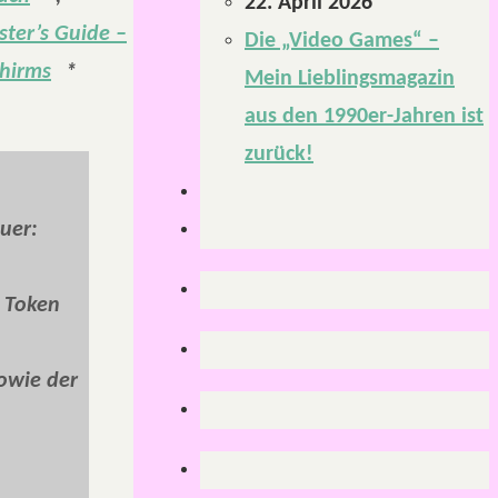
22. April 2026
ter’s Guide –
Die „Video Games“ –
chirms
*
Mein Lieblingsmagazin
aus den 1990er-Jahren ist
zurück!
uer:
,
Token
owie der
________