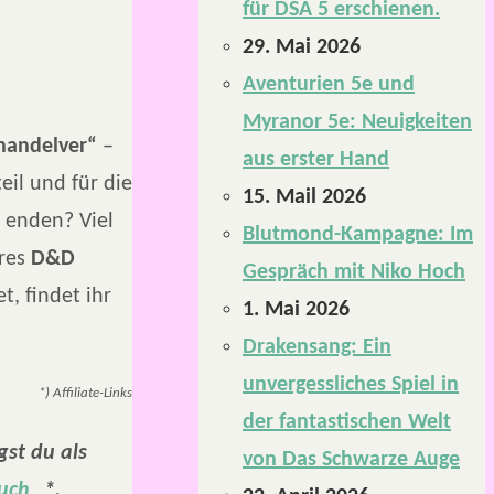
für DSA 5 erschienen.
29. Mai 2026
Aventurien 5e und
Myranor 5e: Neuigkeiten
handelver“
–
aus erster Hand
il und für die
15. Mail 2026
 enden? Viel
Blutmond-Kampagne: Im
eres
D&D
Gespräch mit Niko Hoch
, findet ihr
1. Mai 2026
Drakensang: Ein
unvergessliches Spiel in
*) Affiliate-Links
der fantastischen Welt
gst du als
von Das Schwarze Auge
uch
*,