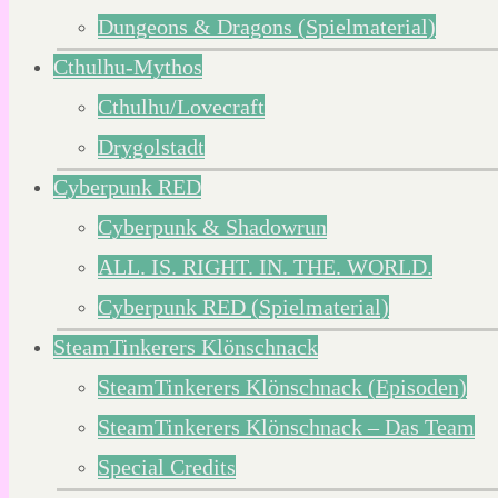
Dungeons & Dragons (Spielmaterial)
Cthulhu-Mythos
Cthulhu/Lovecraft
Drygolstadt
Cyberpunk RED
Cyberpunk & Shadowrun
ALL. IS. RIGHT. IN. THE. WORLD.
Cyberpunk RED (Spielmaterial)
SteamTinkerers Klönschnack
SteamTinkerers Klönschnack (Episoden)
SteamTinkerers Klönschnack – Das Team
Special Credits