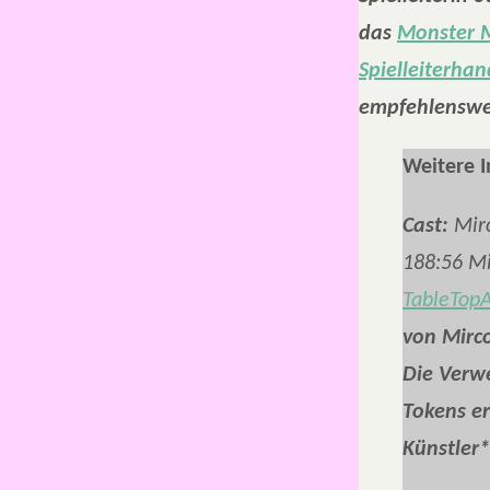
das
Monster 
Spielleiterha
empfehlenswe
Weitere I
Cast:
Mir
188:56 M
TableTop
von Mirco
Die Verw
Tokens er
Künstler*
________