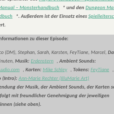
Manual – Monsterhandbuch
* und den
Dungeon Mas
ndbuch
*. Außerdem ist der Einsatz eines
Spielleiters
rt.
nformationen zu dieser Episode:
co (DM), Stephan, Sarah, Karsten, FeyTiane, Marcel,
Da
inuten,
Musik:
Erdenstern
,
Ambient Sounds:
Audio.com
,
Karten:
Mike Schley
,
Tokens:
FeyTiane
 (Intro):
Ann-Marie Rechter (IlluMarie Art)
endung der Musik, der Ambient Sounds, der Karten s
folgt mit freundlicher Genehmigung der jeweiligen
innen (siehe oben).
____________________________________________