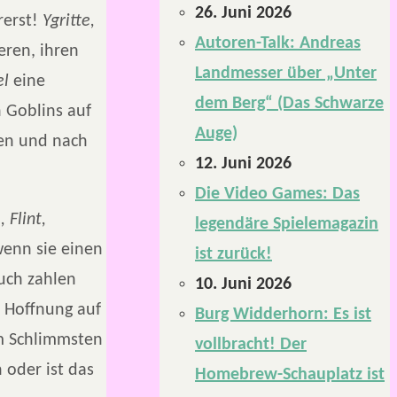
26. Juni 2026
rerst!
Ygritte,
Autoren-Talk: Andreas
eren, ihren
Landmesser über „Unter
el
eine
dem Berg“ (Das Schwarze
 Goblins auf
Auge)
fen und nach
12. Juni 2026
Die Video Games: Das
, Flint,
legendäre Spielemagazin
wenn sie einen
ist zurück!
auch zahlen
10. Juni 2026
e Hoffnung auf
Burg Widderhorn: Es ist
m Schlimmsten
vollbracht! Der
 oder ist das
Homebrew-Schauplatz ist