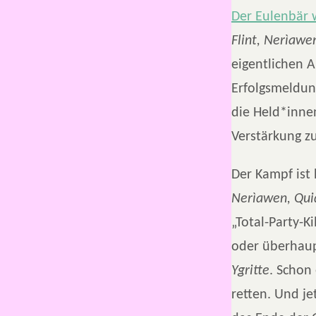
Der Eulenbär 
Flint, Nerìawe
eigentlichen A
Erfolgsmeldun
die Held*inne
Verstärkung zu
Der Kampf ist
Nerìawen, Qui
„Total-Party-K
oder überhaup
Ygritte
. Schon
retten. Und je