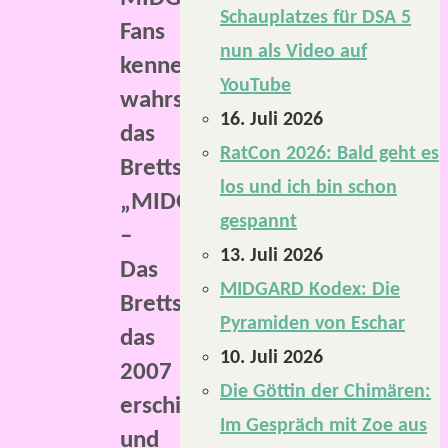
Schauplatzes für DSA 5
Fans
nun als Video auf
kennen
YouTube
wahrscheinlich
16. Juli 2026
das
RatCon 2026: Bald geht es
Brettspiel
los und ich bin schon
„MIDGARD
gespannt
–
13. Juli 2026
Das
MIDGARD Kodex: Die
Brettspiel“,
Pyramiden von Eschar
das
10. Juli 2026
2007
Die Göttin der Chimären:
erschien
Im Gespräch mit Zoe aus
und