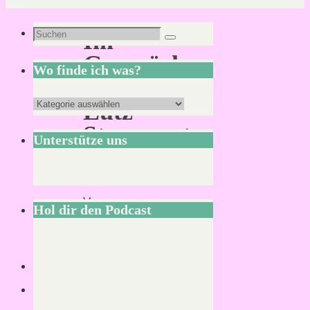
Suchen
Im
Suchen
nach:
Gespräch
Wo finde ich was?
mit
Wo
Lutz
finde
Stepponat
Unterstütze uns
ich
was?
Von
Hol dir den Podcast
KLNSCHNCK
2.
Dezember
2022