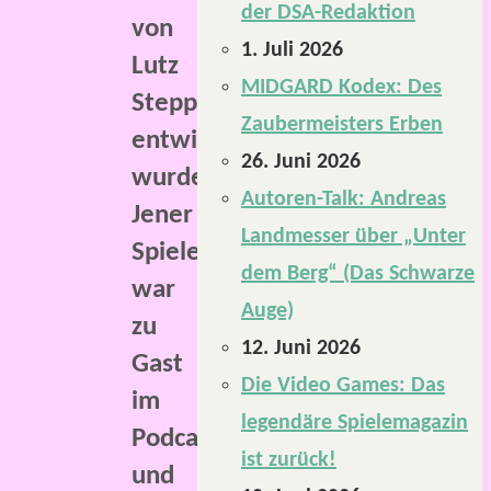
der DSA-Redaktion
von
1. Juli 2026
Lutz
MIDGARD Kodex: Des
Stepponat
Zaubermeisters Erben
entwickelt
26. Juni 2026
wurde.
Autoren-Talk: Andreas
Jener
Landmesser über „Unter
Spieleentwickler
dem Berg“ (Das Schwarze
war
Auge)
zu
12. Juni 2026
Gast
Die Video Games: Das
im
legendäre Spielemagazin
Podcast
ist zurück!
und