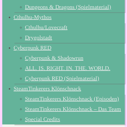
Dungeons & Dragons (Spielmaterial)
Cthulhu-Mythos
Cthulhu/Lovecraft
Drygolstadt
Cyberpunk RED
Cyberpunk & Shadowrun
ALL. IS. RIGHT. IN. THE. WORLD.
Cyberpunk RED (Spielmaterial)
SteamTinkerers Klönschnack
SteamTinkerers Klönschnack (Episoden)
SteamTinkerers Klönschnack – Das Team
Special Credits