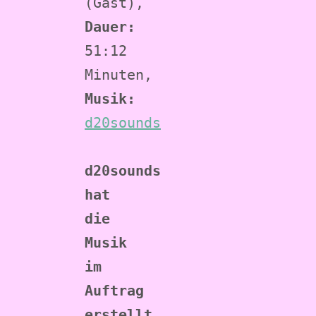
(Gast), 
Dauer:
51:12 
Minuten, 
Musik:
d20sounds
d20sounds 
hat 
die 
Musik 
im 
Auftrag 
erstellt 