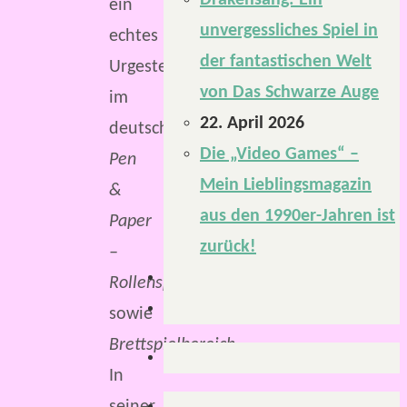
Drakensang: Ein
ein
unvergessliches Spiel in
echtes
der fantastischen Welt
Urgestein
von Das Schwarze Auge
im
22. April 2026
deutschsprachigen
Die „Video Games“ –
Pen
Mein Lieblingsmagazin
&
aus den 1990er-Jahren ist
Paper
zurück!
–
Rollenspielbereich
sowie
Brettspielbereich
.
In