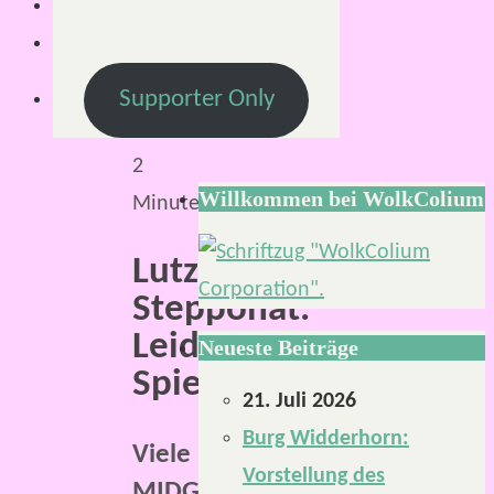
5.
August
2024
Supporter Only
Lesezeit:
2
Willkommen bei WolkColium
Minuten
Lutz
Stepponat.
Leidenschaftlicher
Neueste Beiträge
Spieleentwickler.
21. Juli 2026
Burg Widderhorn:
Viele
Vorstellung des
MIDGARD-