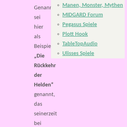
Manen, Monster, Mythen
Genannt
MIDGARD Forum
sei
Pegasus Spiele
hier
Plott Hook
als
TableTopAudio
Beispiel
Ulisses Spiele
„Die
Rückkehr
der
Helden“
genannt,
das
seinerzeit
bei