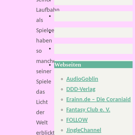
seiner
Laufbahn
als
Spieleentwickler
haben
so
manche
Webseiten
seiner
AudioGoblin
Spiele
DDD-Verlag
das
Erainn.de – Die Coraniaid
Licht
Fantasy Club e. V.
der
FOLLOW
Welt
JingleChannel
erblickt.