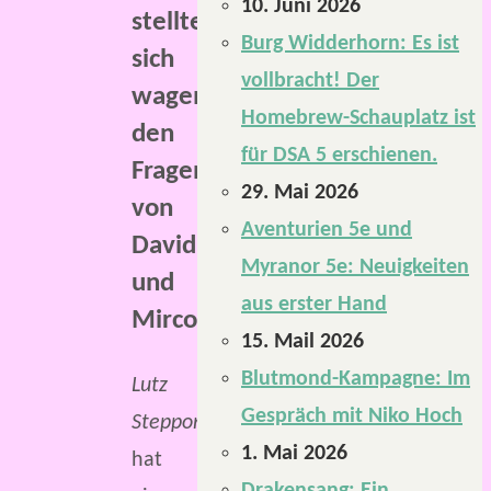
10. Juni 2026
stellte
Burg Widderhorn: Es ist
sich
vollbracht! Der
wagemutig
Homebrew-Schauplatz ist
den
für DSA 5 erschienen.
Fragen
29. Mai 2026
von
Aventurien 5e und
David
Myranor 5e: Neuigkeiten
und
aus erster Hand
Mirco.
15. Mail 2026
Blutmond-Kampagne: Im
Lutz
Gespräch mit Niko Hoch
Stepponat
1. Mai 2026
hat