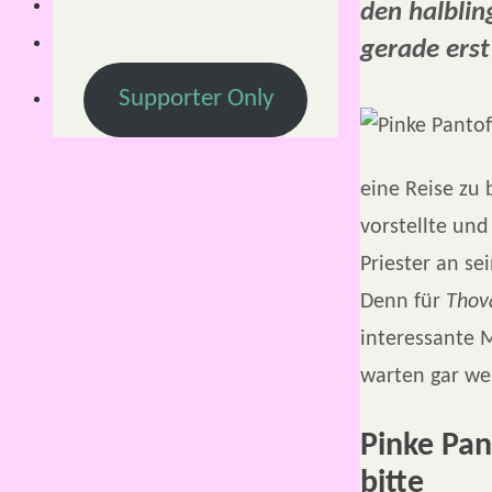
den halblin
gerade ers
Supporter Only
eine Reise zu 
vorstellte und
Priester an se
Denn für
Thov
interessante M
warten gar we
Pinke Pan
bitte