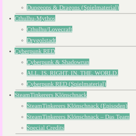
Dungeons & Dragons (Spielmaterial)
Cthulhu-Mythos
Cthulhu/Lovecraft
Drygolstadt
Cyberpunk RED
Cyberpunk & Shadowrun
ALL. IS. RIGHT. IN. THE. WORLD.
Cyberpunk RED (Spielmaterial)
SteamTinkerers Klönschnack
SteamTinkerers Klönschnack (Episoden)
SteamTinkerers Klönschnack – Das Team
Special Credits