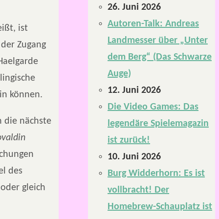
26. Juni 2026
Autoren-Talk: Andreas
ßt, ist
Landmesser über „Unter
 der Zugang
dem Berg“ (Das Schwarze
Haelgarde
Auge)
lingische
12. Juni 2026
ein können.
Die Video Games: Das
n die nächste
legendäre Spielemagazin
valdin
ist zurück!
echungen
10. Juni 2026
el des
Burg Widderhorn: Es ist
oder gleich
vollbracht! Der
Homebrew-Schauplatz ist