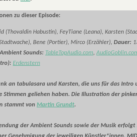
onen zu dieser Episode:
d (Thovaldin Habustin), FeyTiane (Leana), Karsten (Sta
Stadtwache), Bene (Portier), Mirco (Erzähler),
Dauer:
1
Ambient Sounds:
TableTopAudio.com
,
AudioGoblin.co
tro):
Erdenstern
nk an tabulasara und Karsten, die uns für das Intro
re Stimmen geliehen haben.
Die Illustration der pinke
ln stammt von
Martin Grundt
.
endung der Ambient Sounds sowie der Musik erfolgt 
cher Genehmigung der jeweiligen Künstler*innen. MI