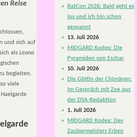
sen Reise
RatCon 2026: Bald geht es
los und ich bin schon
gespannt
chlossen,
13. Juli 2026
en und sich auf
MIDGARD Kodex: Die
sich als
Leana
Pyramiden von Eschar
ngischen
10. Juli 2026
zu begleiten.
Die Göttin der Chimären:
so viele
Im Gespräch mit Zoe aus
e Haelgarde
der DSA-Redaktion
1. Juli 2026
MIDGARD Kodex: Des
aelgarde
Zaubermeisters Erben