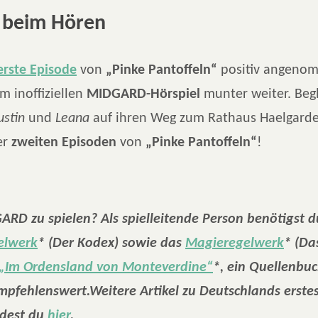
ß beim Hören
erste Episode
von
„Pinke Pantoffeln“
positiv angeno
m inoffiziellen
MIDGARD-Hörspiel
munter weiter. Begl
ustin
und
Leana
auf ihren Weg zum Rathaus Haelgardes
er
zweiten Episoden
von
„Pinke Pantoffeln“
!
ARD zu spielen? Als spielleitende Person benötigst du
elwerk
* (Der Kodex) sowie das
Magieregelwerk
* (Da
„Im Ordensland von Monteverdine“
*, ein Quellenbuc
empfehlenswert.Weitere Artikel zu Deutschlands erste
ndest du
hier
.