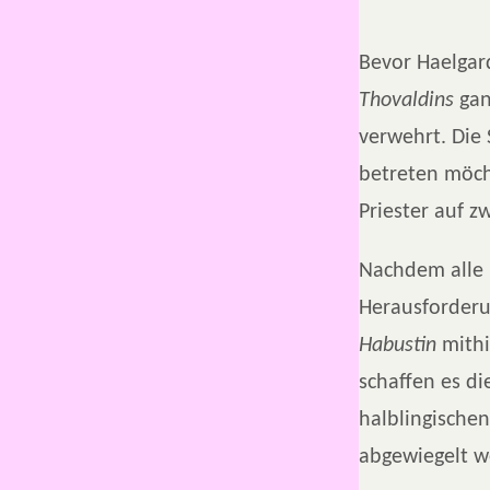
Bevor Haelgar
Thovaldins
gan
verwehrt. Die
betreten möcht
Priester auf z
Nachdem alle 
Herausforderu
Habustin
mithi
schaffen es di
halblingischen
abgewiegelt 