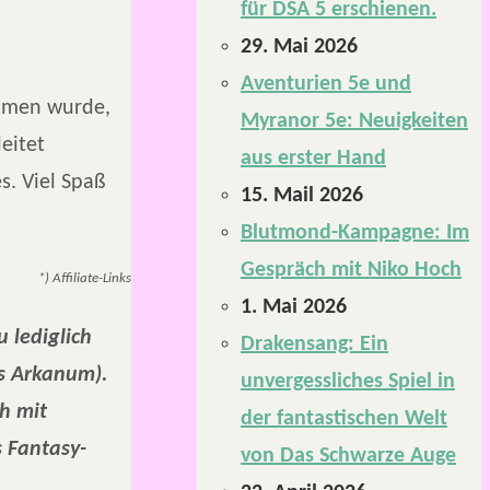
für DSA 5 erschienen.
29. Mai 2026
Aventurien 5e und
mmen wurde,
Myranor 5e: Neuigkeiten
eitet
aus erster Hand
. Viel Spaß
15. Mail 2026
Blutmond-Kampagne: Im
Gespräch mit Niko Hoch
*) Affiliate-Links
1. Mai 2026
 lediglich
Drakensang: Ein
s Arkanum).
unvergessliches Spiel in
h mit
der fantastischen Welt
s Fantasy-
von Das Schwarze Auge