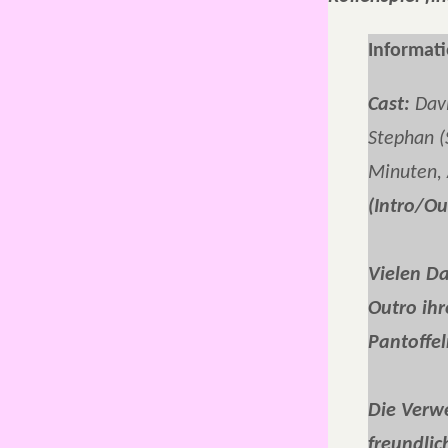
Informati
Cast:
Davi
Stephan (
Minuten,
(Intro/Ou
Vielen Da
Outro ih
Pantoffe
Die Verw
freundli