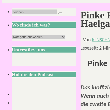
Suchen
Pinke 
Suchen
nach:
Haelga
Wo finde ich was?
Wo
Von
KLNSCH
finde
Lesezeit:
2
Mi
Unterstütze uns
ich
was?
Pinke 
Hol dir den Podcast
Das inoffiz
Wenn auch m
die zweite