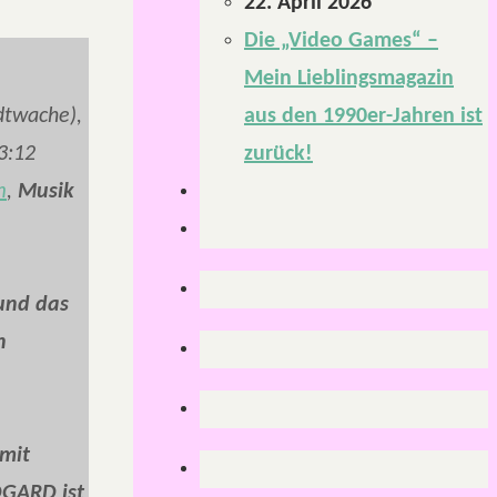
22. April 2026
Die „Video Games“ –
Mein Lieblingsmagazin
dtwache),
aus den 1990er-Jahren ist
3:12
zurück!
m
,
Musik
 und das
n
mit
DGARD ist