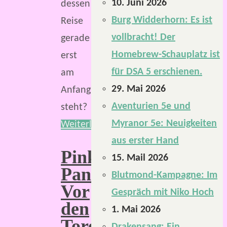
10. Juni 2026
dessen
Burg Widderhorn: Es ist
Reise
vollbracht! Der
gerade
Homebrew-Schauplatz ist
erst
für DSA 5 erschienen.
am
29. Mai 2026
Anfang
Aventurien 5e und
steht?
Myranor 5e: Neuigkeiten
Weiterlesen
aus erster Hand
Pinke
15. Mail 2026
Pantoffeln:
Blutmond-Kampagne: Im
Vor
Gespräch mit Niko Hoch
den
1. Mai 2026
Toren