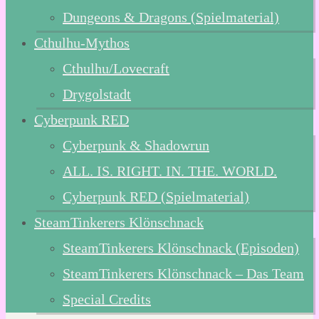
Dungeons & Dragons (Spielmaterial)
Cthulhu-Mythos
Cthulhu/Lovecraft
Drygolstadt
Cyberpunk RED
Cyberpunk & Shadowrun
ALL. IS. RIGHT. IN. THE. WORLD.
Cyberpunk RED (Spielmaterial)
SteamTinkerers Klönschnack
SteamTinkerers Klönschnack (Episoden)
SteamTinkerers Klönschnack – Das Team
Special Credits