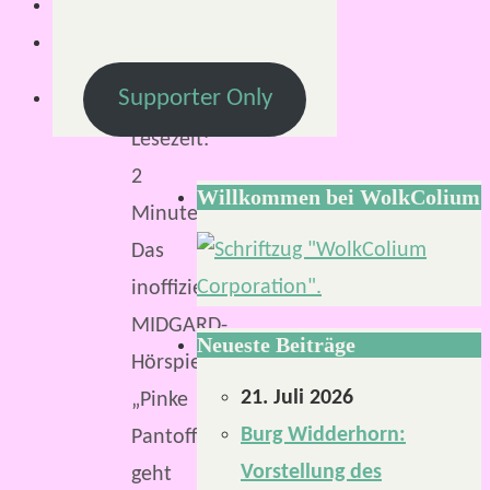
Supporter Only
Lesezeit:
2
Willkommen bei WolkColium
Minuten
Das
inoffizielle
MIDGARD-
Neueste Beiträge
Hörspiel
21. Juli 2026
„Pinke
Burg Widderhorn:
Pantoffeln“
Vorstellung des
geht