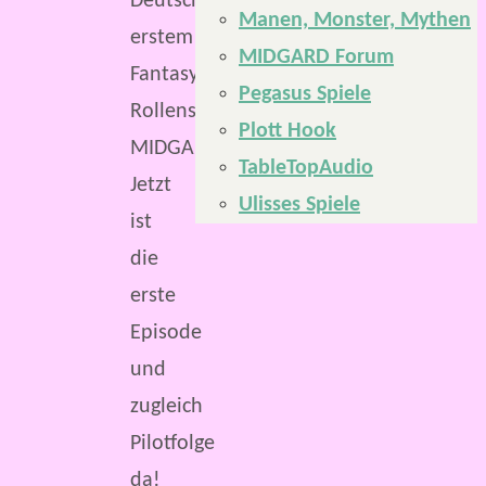
Deutschlands
Manen, Monster, Mythen
erstem
MIDGARD Forum
Fantasy-
Pegasus Spiele
Rollenspiel,
Plott Hook
MIDGARD.
TableTopAudio
Jetzt
Ulisses Spiele
ist
die
erste
Episode
und
zugleich
Pilotfolge
da!