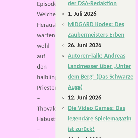
der DSA-Redaktion
Episode.
1. Juli 2026
Welche
MIDGARD Kodex: Des
Herausforderungen
Zaubermeisters Erben
warten
26. Juni 2026
wohl
Autoren-Talk: Andreas
auf
Landmesser über „Unter
den
dem Berg“ (Das Schwarze
halblingischen
Auge)
Priester
12. Juni 2026
–
Die Video Games: Das
Thovaldin
legendäre Spielemagazin
Habustin
ist zurück!
–