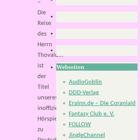
–
Die
Reise
des
Herrn
Thovaldin“
ist
Webseiten
der
AudioGoblin
Titel
DDD-Verlag
unseres
Erainn.de – Die Coraniaid
inoffiziellen
Fantasy Club e. V.
Hörspiels
FOLLOW
zu
JingleChannel