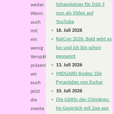
Schauplatzes für DSA 5
weiter.
nun als Video auf
Wenn
YouTube
auch
16. Juli 2026
mit
RatCon 2026: Bald geht es
ein
los und ich bin schon
wenig
gespannt
Verspätung,
13. Juli 2026
präsentieren
MIDGARD Kodex: Die
wir
Pyramiden von Eschar
euch
10. Juli 2026
jetzt
Die Göttin der Chimären:
die
Im Gespräch mit Zoe aus
zweite