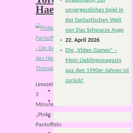
Drakensang: Ein
Haelgardes
unvergessliches Spiel in
der fantastischen Welt
von Das Schwarze Auge
22. April 2026
Die „Video Games“ –
Mein Lieblingsmagazin
aus den 1990er-Jahren ist
zurück!
Lesezeit:
2
Minuten
„Pinke
Pantoffeln