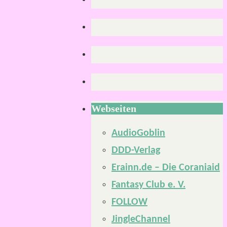
Webseiten
AudioGoblin
DDD-Verlag
Erainn.de – Die Coraniaid
Fantasy Club e. V.
FOLLOW
JingleChannel