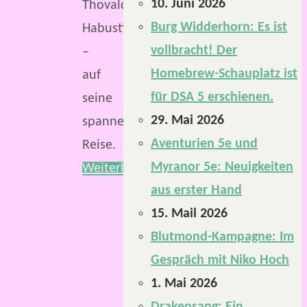
10. Juni 2026
Thovaldin
Burg Widderhorn: Es ist
Habustin
vollbracht! Der
–
Homebrew-Schauplatz ist
auf
für DSA 5 erschienen.
seine
29. Mai 2026
spannende
Aventurien 5e und
Reise.
Myranor 5e: Neuigkeiten
Weiterlesen
aus erster Hand
15. Mail 2026
Blutmond-Kampagne: Im
Gespräch mit Niko Hoch
1. Mai 2026