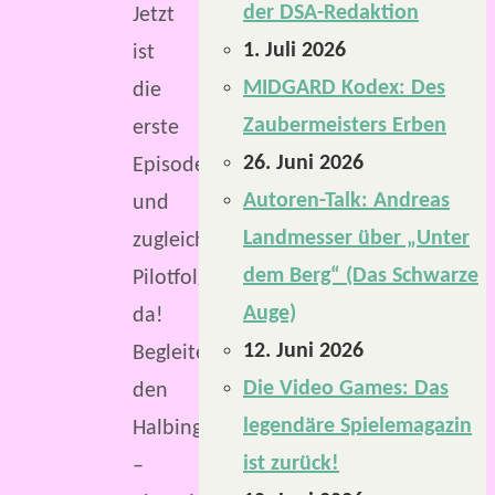
der DSA-Redaktion
Jetzt
1. Juli 2026
ist
MIDGARD Kodex: Des
die
Zaubermeisters Erben
erste
26. Juni 2026
Episode
Autoren-Talk: Andreas
und
Landmesser über „Unter
zugleich
dem Berg“ (Das Schwarze
Pilotfolge
Auge)
da!
12. Juni 2026
Begleitet
Die Video Games: Das
den
legendäre Spielemagazin
Halbingspriester
ist zurück!
–