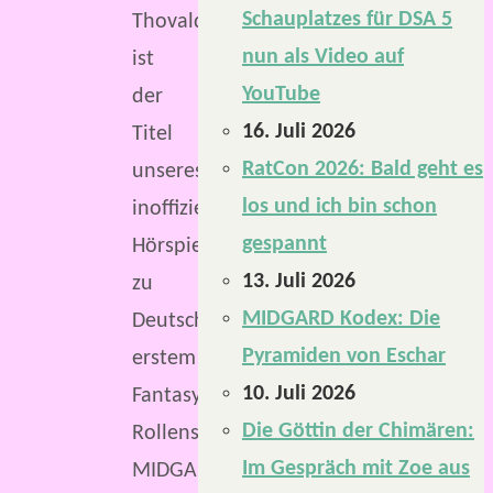
Schauplatzes für DSA 5
Thovaldin“
nun als Video auf
ist
YouTube
der
16. Juli 2026
Titel
RatCon 2026: Bald geht es
unseres
los und ich bin schon
inoffiziellen
gespannt
Hörspiels
13. Juli 2026
zu
MIDGARD Kodex: Die
Deutschlands
Pyramiden von Eschar
erstem
10. Juli 2026
Fantasy-
Die Göttin der Chimären:
Rollenspiel,
Im Gespräch mit Zoe aus
MIDGARD.