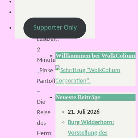
Supporter Only
Lesezeit:
2
Willkommen bei WolkColium
Minuten
„Pinke
Pantoffeln
–
Neueste Beiträge
Die
21. Juli 2026
Reise
Burg Widderhorn:
des
Vorstellung des
Herrn