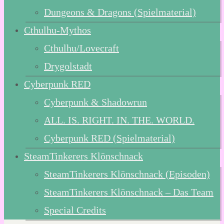
Dungeons & Dragons (Spielmaterial)
Cthulhu-Mythos
Cthulhu/Lovecraft
Drygolstadt
Cyberpunk RED
Cyberpunk & Shadowrun
ALL. IS. RIGHT. IN. THE. WORLD.
Cyberpunk RED (Spielmaterial)
SteamTinkerers Klönschnack
SteamTinkerers Klönschnack (Episoden)
SteamTinkerers Klönschnack – Das Team
Special Credits