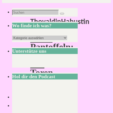
Schlagwort:
Suchen
Suchen
ThovaldinHabustin
nach:
Wo finde ich was?
Pinke
Wo
Pantoffeln:
finde
Unterstütze uns
Vor
ich
den
was?
Toren
Hol dir den Podcast
Haelgardes