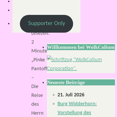
Supporter Only
Lesezeit:
2
Willkommen bei WolkColium
Minuten
„Pinke
Pantoffeln
–
Neueste Beiträge
Die
21. Juli 2026
Reise
Burg Widderhorn:
des
Vorstellung des
Herrn