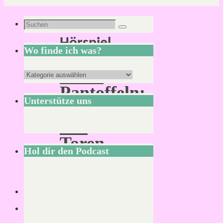
Schlagwort:
Suchen
Suchen
Hörspiel
nach:
Wo finde ich was?
Pinke
Wo
Pantoffeln:
finde
Unterstütze uns
Vor
ich
den
was?
Toren
Hol dir den Podcast
Haelgardes