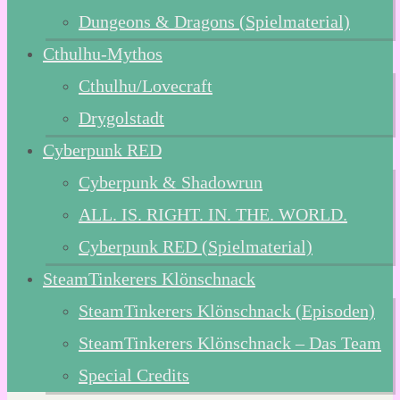
Dungeons & Dragons (Spielmaterial)
Cthulhu-Mythos
Cthulhu/Lovecraft
Drygolstadt
Cyberpunk RED
Cyberpunk & Shadowrun
ALL. IS. RIGHT. IN. THE. WORLD.
Cyberpunk RED (Spielmaterial)
SteamTinkerers Klönschnack
SteamTinkerers Klönschnack (Episoden)
SteamTinkerers Klönschnack – Das Team
Special Credits