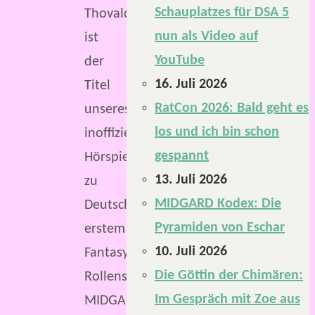
Schauplatzes für DSA 5
Thovaldin“
nun als Video auf
ist
YouTube
der
16. Juli 2026
Titel
RatCon 2026: Bald geht es
unseres
los und ich bin schon
inoffiziellen
gespannt
Hörspiels
13. Juli 2026
zu
MIDGARD Kodex: Die
Deutschlands
Pyramiden von Eschar
erstem
10. Juli 2026
Fantasy-
Die Göttin der Chimären:
Rollenspiel,
Im Gespräch mit Zoe aus
MIDGARD.