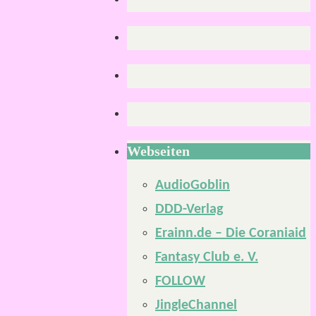
Webseiten
AudioGoblin
DDD-Verlag
Erainn.de – Die Coraniaid
Fantasy Club e. V.
FOLLOW
JingleChannel