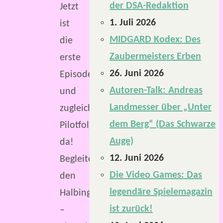
der DSA-Redaktion
Jetzt
1. Juli 2026
ist
MIDGARD Kodex: Des
die
Zaubermeisters Erben
erste
26. Juni 2026
Episode
Autoren-Talk: Andreas
und
Landmesser über „Unter
zugleich
dem Berg“ (Das Schwarze
Pilotfolge
Auge)
da!
12. Juni 2026
Begleitet
Die Video Games: Das
den
legendäre Spielemagazin
Halbingspriester
ist zurück!
–