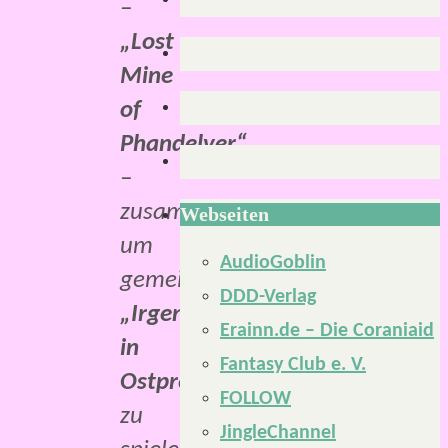
–
„Lost
Mine
of
Phandelver“
–
zusammengefunden,
Webseiten
um
AudioGoblin
gemeinsam
DDD-Verlag
„Irgendwo
Erainn.de – Die Coraniaid
in
Fantasy Club e. V.
Ostpreußen“
FOLLOW
zu
JingleChannel