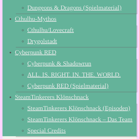
Dungeons & Dragons (Spielmaterial)
Cthulhu-Mythos
Cthulhu/Lovecraft
Drygolstadt
Cyberpunk RED
Cyberpunk & Shadowrun
ALL. IS. RIGHT. IN. THE. WORLD.
Cyberpunk RED (Spielmaterial)
SteamTinkerers Klönschnack
SteamTinkerers Klönschnack (Episoden)
SteamTinkerers Klönschnack – Das Team
Special Credits