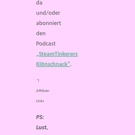
da
und/oder
abonniert
den
Podcast
„SteamTinkerers
Klönschnack“
.
*)
Affiliate-
Links
PS:
Lust,