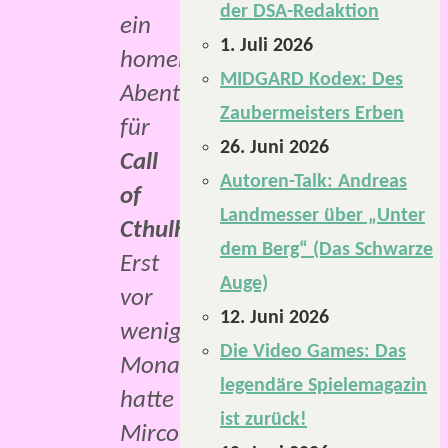
der DSA-Redaktion
ein
1. Juli 2026
homebrew
MIDGARD Kodex: Des
Abenteuer
Zaubermeisters Erben
für
26. Juni 2026
Call
Autoren-Talk: Andreas
of
Landmesser über „Unter
Cthulhu
.
dem Berg“ (Das Schwarze
Erst
Auge)
vor
12. Juni 2026
wenigen
Die Video Games: Das
Monaten
legendäre Spielemagazin
hatte
ist zurück!
Mirco