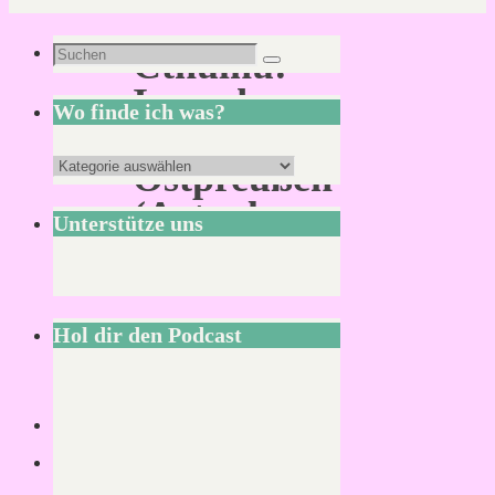
Suchen
Cthulhu:
Suchen
nach:
Irgendwo
Wo finde ich was?
in
Wo
Ostpreußen
finde
(Actual
Unterstütze uns
ich
Play)
was?
Hol dir den Podcast
Von
KLNSCHNCK
1.
November