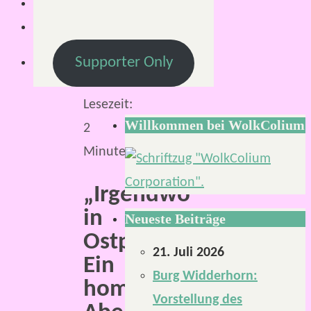
2020
12.
November
Supporter Only
2020
Lesezeit:
Willkommen bei WolkColium
2
Minuten
„
Irgendwo
in
Neueste Beiträge
Ostpreußen“.
21. Juli 2026
Ein
Burg Widderhorn:
homebrew
Vorstellung des