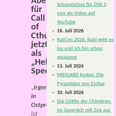
Abenteuer
Schauplatzes für DSA 5
für
nun als Video auf
Call
YouTube
of
16. Juli 2026
Cthulhu
RatCon 2026: Bald geht es
jetzt
los und ich bin schon
als
gespannt
„Helloween
13. Juli 2026
Special“.
MIDGARD Kodex: Die
Pyramiden von Eschar
„
Irgendwo
10. Juli 2026
in
Die Göttin der Chimären:
Ostpreußen“
Im Gespräch mit Zoe aus
ist