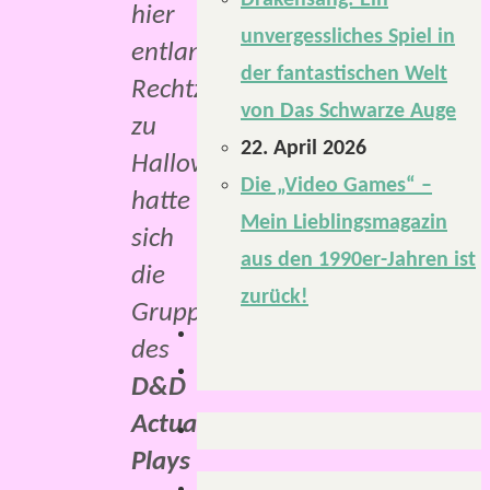
Drakensang: Ein
hier
unvergessliches Spiel in
entlang).
der fantastischen Welt
Rechtzeitig
von Das Schwarze Auge
zu
22. April 2026
Halloween,
Die „Video Games“ –
hatte
Mein Lieblingsmagazin
sich
aus den 1990er-Jahren ist
die
zurück!
Gruppe
des
D&D
Actual
Plays