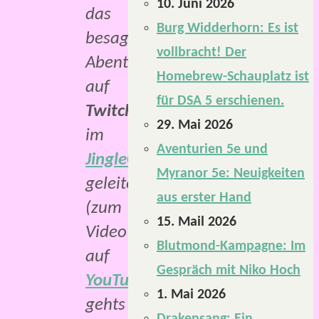
10. Juni 2026
das
Burg Widderhorn: Es ist
besagte
vollbracht! Der
Abenteuer
Homebrew-Schauplatz ist
auf
für DSA 5 erschienen.
Twitch
29. Mai 2026
im
Aventurien 5e und
JingleChannel
Myranor 5e: Neuigkeiten
geleitet
aus erster Hand
(zum
15. Mail 2026
Video
Blutmond-Kampagne: Im
auf
Gespräch mit Niko Hoch
YouTube
1. Mai 2026
gehts