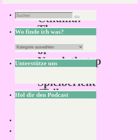
Suchen
Cthulhu:
Suchen
nach:
The
Wo finde ich was?
Masks
Wo
of
finde
Nyarlathotep
Unterstütze uns
ich
–
was?
Spielbericht
(Teil
Hol dir den Podcast
2)
Von