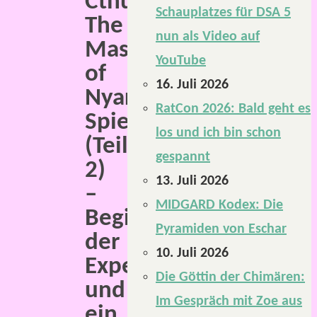
Cthulhu:
Schauplatzes für DSA 5
The
nun als Video auf
Masks
YouTube
of
16. Juli 2026
Nyarlathotep.
RatCon 2026: Bald geht es
Spielbericht
los und ich bin schon
(Teil
gespannt
2)
13. Juli 2026
–
MIDGARD Kodex: Die
Beginn
Pyramiden von Eschar
der
10. Juli 2026
Expedition
Die Göttin der Chimären:
und
Im Gespräch mit Zoe aus
ein