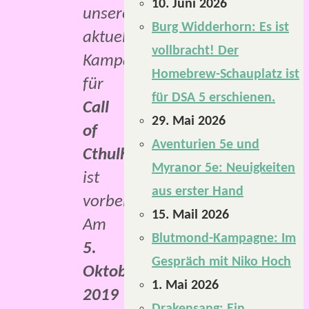
10. Juni 2026
unsere
Burg Widderhorn: Es ist
aktuelle
vollbracht! Der
Kampagne
Homebrew-Schauplatz ist
für
für DSA 5 erschienen.
Call
29. Mai 2026
of
Aventurien 5e und
Cthulhu
,
Myranor 5e: Neuigkeiten
ist
aus erster Hand
vorbei.
15. Mail 2026
Am
Blutmond-Kampagne: Im
5.
Gespräch mit Niko Hoch
Oktober
1. Mai 2026
2019