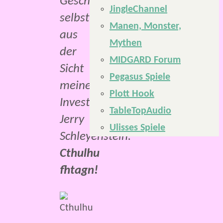
Geschrieben
JingleChannel
selbstverständlich
Manen, Monster,
aus
Mythen
der
MIDGARD Forum
Sicht
Pegasus Spiele
meines
Plott Hook
Investigators,
TableTopAudio
Jerry
Ulisses Spiele
Schleyenstein.
Cthulhu
fhtagn!