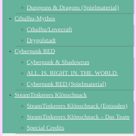
Dungeons & Dragons (Spielmaterial)
Cthulhu-Mythos
Cthulhu/Lovecraft
Drygolstadt
Cyberpunk RED
Cyberpunk & Shadowrun
ALL. IS. RIGHT. IN. THE. WORLD.
Cyberpunk RED (Spielmaterial)
SteamTinkerers Klönschnack
SteamTinkerers Klönschnack (Episoden)
SteamTinkerers Klönschnack – Das Team
Special Credits