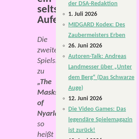
der DSA-Redaktion
seltsames
1. Juli 2026
Aufeinandertreffen.
MIDGARD Kodex: Des
Zaubermeisters Erben
Die
26. Juni 2026
zweite
Autoren-Talk: Andreas
Spielsitzung
Landmesser über „Unter
zu
dem Berg“ (Das Schwarze
„The
Auge)
Masks
12. Juni 2026
of
Die Video Games: Das
Nyarlathotep“
,
legendäre Spielemagazin
so
ist zurück!
heißt