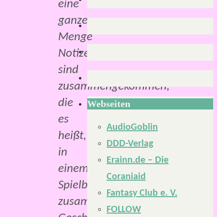
eine
ganze
Menge
Notizen
sind
zusammengekommen,
die
Webseiten
es
AudioGoblin
heißt,
DDD-Verlag
in
Erainn.de – Die
einem
Coraniaid
Spielbericht
Fantasy Club e. V.
zusammenzutragen.
FOLLOW