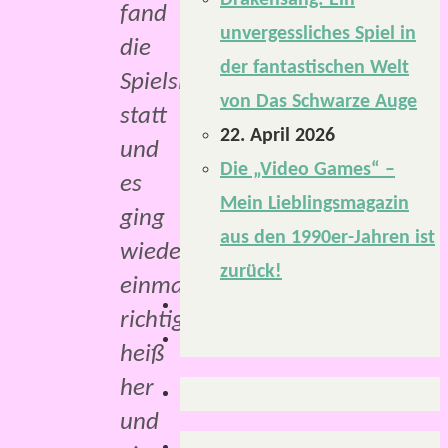
Drakensang: Ein
fand
unvergessliches Spiel in
die
der fantastischen Welt
Spielsitzung
von Das Schwarze Auge
statt
22. April 2026
und
Die „Video Games“ –
es
Mein Lieblingsmagazin
ging
aus den 1990er-Jahren ist
wieder
zurück!
einmal
richtig
heiß
her
und