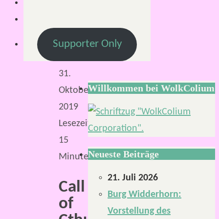
Mirco
31.
Oktober
Supporter Only
2019
31.
Willkommen bei WolkColium
Oktober
2019
Lesezeit:
15
Neueste Beiträge
Minuten
21. Juli 2026
Call
Burg Widderhorn:
of
Vorstellung des