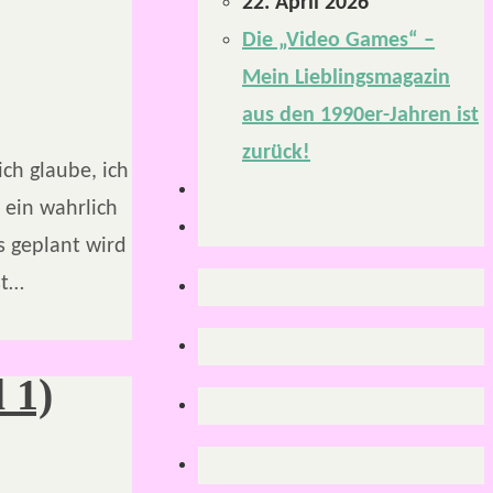
22. April 2026
Die „Video Games“ –
Mein Lieblingsmagazin
aus den 1990er-Jahren ist
zurück!
ch glaube, ich
 ein wahrlich
s geplant wird
st…
 1)