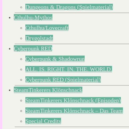
Dungeons & Dragons (Spielmaterial)
Cthulhu-Mythos
Cthulhu/Lovecraft
Drygolstadt
Cyberpunk RED
Cyberpunk & Shadowrun
ALL. IS. RIGHT. IN. THE. WORLD.
Cyberpunk RED (Spielmaterial)
SteamTinkerers Klönschnack
SteamTinkerers Klönschnack (Episoden)
SteamTinkerers Klönschnack – Das Team
Special Credits