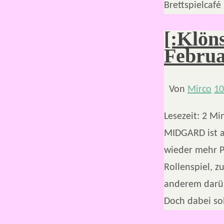
Brettspielcaf
[:Klön
Februa
Von
Mirco
10
Lesezeit:
2
Mi
MIDGARD ist a
wieder mehr P
Rollenspiel, z
anderem darüb
Doch dabei so