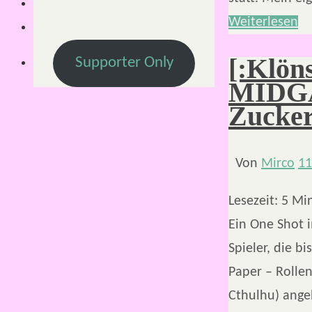
Weiterlesen
[:Klön
Supporter Only
MIDGA
Zucke
Von
Mirco
11
Lesezeit:
5
Mi
Ein One Shot 
Spieler, die b
Paper – Rollen
Cthulhu) ange