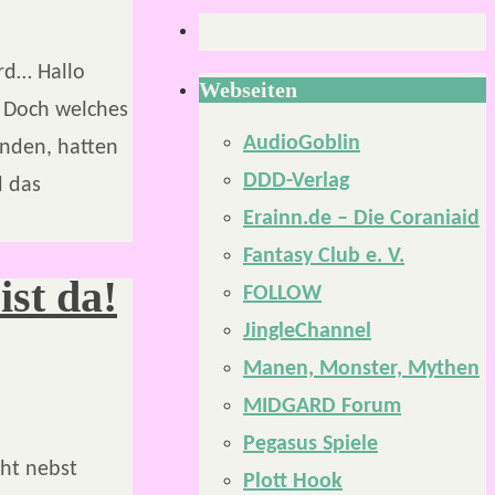
rd… Hallo
Webseiten
. Doch welches
AudioGoblin
inden, hatten
DDD-Verlag
d das
Erainn.de – Die Coraniaid
Fantasy Club e. V.
ist da!
FOLLOW
JingleChannel
Manen, Monster, Mythen
MIDGARD Forum
Pegasus Spiele
cht nebst
Plott Hook