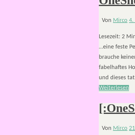
OneSh
Von
Mirco
4.
Lesezeit:
2
Mi
…eine feste Pe
brauche keine
fabelhaftes Ho
und dieses tat
Weiterlesen
[:OneSh
Von
Mirco
21