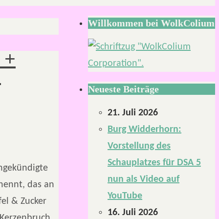
Willkommen bei WolkColium
 +
…
Neueste Beiträge
21. Juli 2026
Burg Widderhorn:
Vorstellung des
Schauplatzes für DSA 5
angekündigte
nun als Video auf
nennt, das an
YouTube
fel & Zucker
16. Juli 2026
d Kerzenbruch…