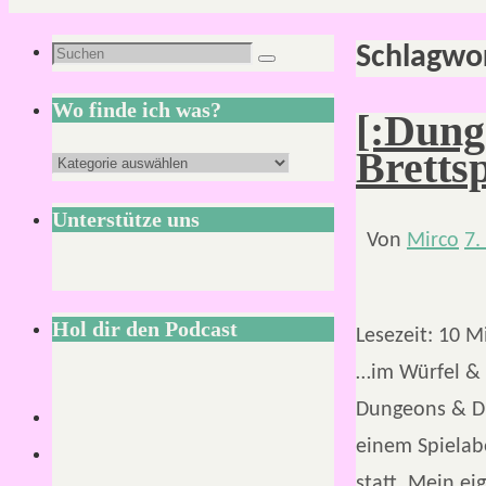
Schlagwo
Suchen
Suchen
nach:
Wo finde ich was?
[:Dung
Bretts
Wo
finde
Unterstütze uns
ich
Von
Mirco
7.
was?
Hol dir den Podcast
Lesezeit:
10
M
…im Würfel & 
Dungeons & Dr
einem Spielab
statt. Mein ei