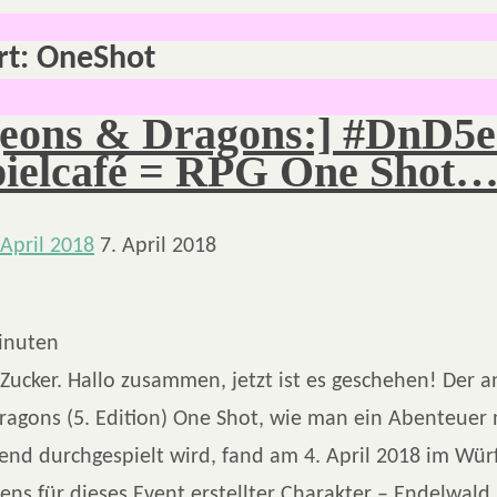
rt:
OneShot
eons & Dragons:] #DnD5e
pielcafé = RPG One Shot
 April 2018
7. April 2018
inuten
Zucker. Hallo zusammen, jetzt ist es geschehen! Der 
agons (5. Edition) One Shot, wie man ein Abenteuer 
end durchgespielt wird, fand am 4. April 2018 im Wür
gens für dieses Event erstellter Charakter – Endelwal