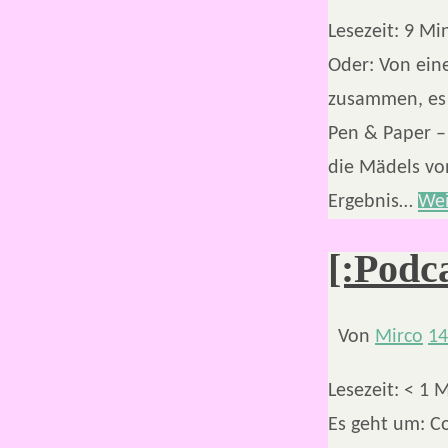
Lesezeit:
9
Mi
Oder: Von ein
zusammen, es 
Pen & Paper – 
die Mädels vo
Ergebnis…
Wei
[:Podc
Von
Mirco
14
Lesezeit:
< 1
M
Es geht um: Co