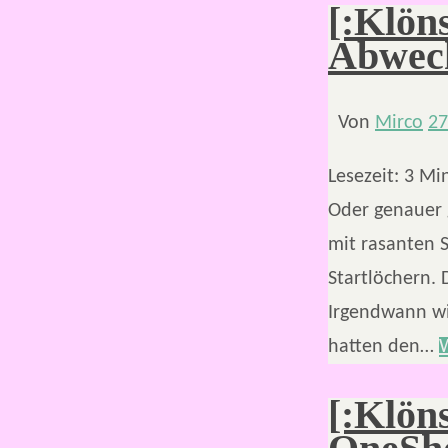
[:Klön
Abwech
Von
Mirco
27
Lesezeit:
3
Mi
Oder genauer 
mit rasanten S
Startlöchern. 
Irgendwann w
hatten den…
[:Klön