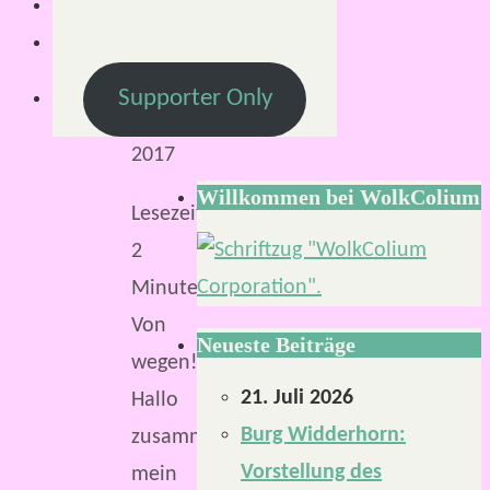
April
2017
6.
Supporter Only
April
2017
Willkommen bei WolkColium
Lesezeit:
2
Minuten
Von
Neueste Beiträge
wegen!
21. Juli 2026
Hallo
Burg Widderhorn:
zusammen,
Vorstellung des
mein