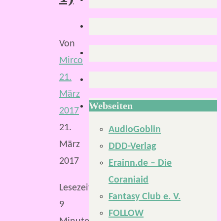
Von
Mirco
21.
März
Webseiten
2017
21.
AudioGoblin
März
DDD-Verlag
2017
Erainn.de – Die
Coraniaid
Lesezeit:
Fantasy Club e. V.
9
FOLLOW