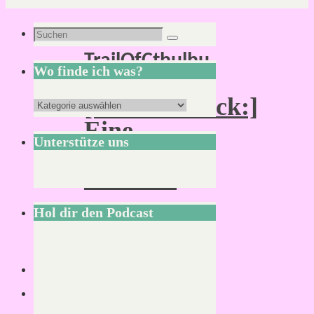
Schlagwort:
Suchen
Suchen
TrailOfCthulhu
nach:
Wo finde ich was?
[:Klönschnack:]
Wo
Eine
finde
Unterstütze uns
kleine
ich
Auszeit?
was?
Hol dir den Podcast
Von
Mirco
6.