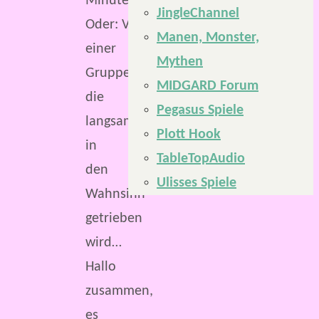
Minuten
JingleChannel
Oder: Von
Manen, Monster,
einer
Mythen
Gruppe,
MIDGARD Forum
die
Pegasus Spiele
langsam
Plott Hook
in
TableTopAudio
den
Ulisses Spiele
Wahnsinn
getrieben
wird…
Hallo
zusammen,
es