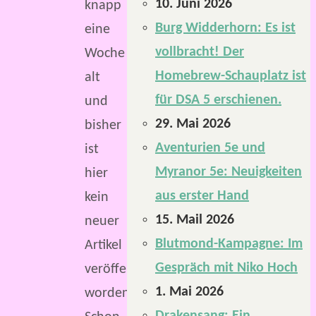
10. Juni 2026
knapp
Burg Widderhorn: Es ist
eine
vollbracht! Der
Woche
Homebrew-Schauplatz ist
alt
für DSA 5 erschienen.
und
29. Mai 2026
bisher
Aventurien 5e und
ist
Myranor 5e: Neuigkeiten
hier
aus erster Hand
kein
15. Mail 2026
neuer
Blutmond-Kampagne: Im
Artikel
Gespräch mit Niko Hoch
veröffentlicht
1. Mai 2026
worden.