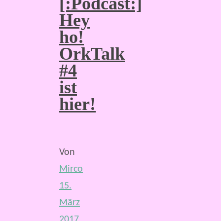
[:Podcast:]
Hey
ho!
OrkTalk
#4
ist
hier!
Von
Mirco
15.
März
2017