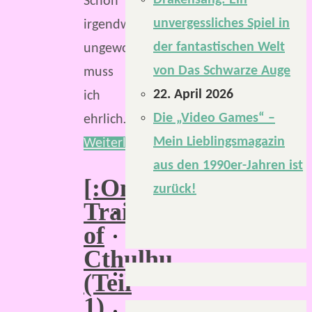
Drakensang: Ein
Schon
unvergessliches Spiel in
irgendwie
der fantastischen Welt
ungewohnt,
von Das Schwarze Auge
muss
22. April 2026
ich
Die „Video Games“ –
ehrlich…
Mein Lieblingsmagazin
Weiterlesen
aus den 1990er-Jahren ist
[:OneShot:]
zurück!
Trail
of
Cthulhu
(Teil
1)