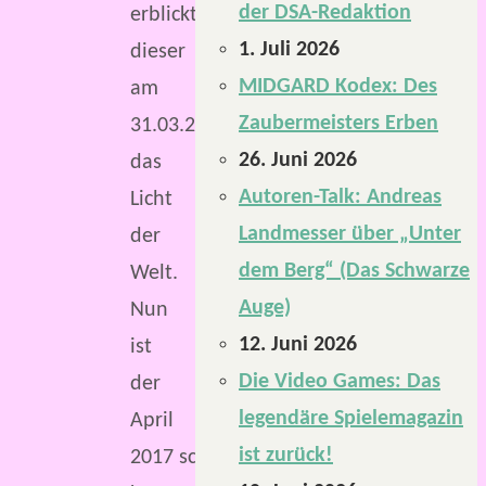
der DSA-Redaktion
erblickte
1. Juli 2026
dieser
MIDGARD Kodex: Des
am
Zaubermeisters Erben
31.03.2017
26. Juni 2026
das
Autoren-Talk: Andreas
Licht
Landmesser über „Unter
der
dem Berg“ (Das Schwarze
Welt.
Auge)
Nun
12. Juni 2026
ist
Die Video Games: Das
der
legendäre Spielemagazin
April
ist zurück!
2017 schon