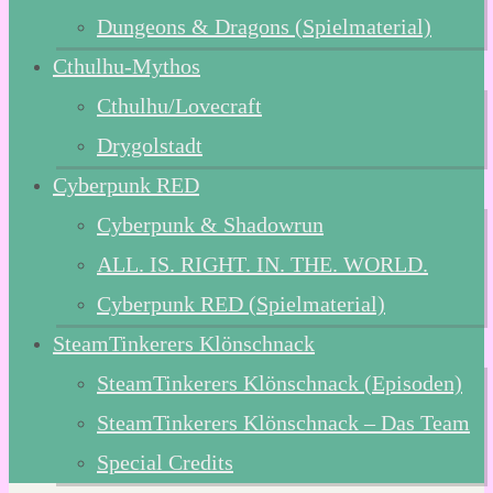
Dungeons & Dragons (Spielmaterial)
Cthulhu-Mythos
Cthulhu/Lovecraft
Drygolstadt
Cyberpunk RED
Cyberpunk & Shadowrun
ALL. IS. RIGHT. IN. THE. WORLD.
Cyberpunk RED (Spielmaterial)
SteamTinkerers Klönschnack
SteamTinkerers Klönschnack (Episoden)
SteamTinkerers Klönschnack – Das Team
Special Credits