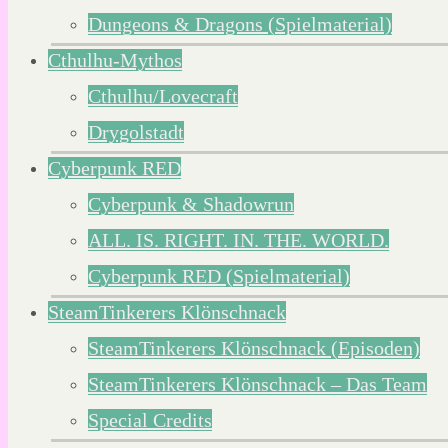
Dungeons & Dragons (Spielmaterial)
Cthulhu-Mythos
Cthulhu/Lovecraft
Drygolstadt
Cyberpunk RED
Cyberpunk & Shadowrun
ALL. IS. RIGHT. IN. THE. WORLD.
Cyberpunk RED (Spielmaterial)
SteamTinkerers Klönschnack
SteamTinkerers Klönschnack (Episoden)
SteamTinkerers Klönschnack – Das Team
Special Credits