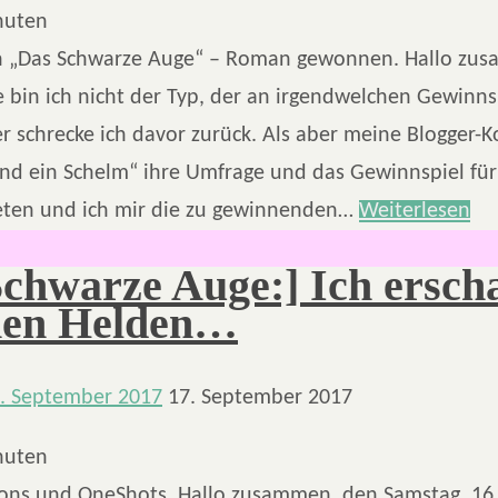
nuten
n „Das Schwarze Auge“ – Roman gewonnen. Hallo zu
 bin ich nicht der Typ, der an irgendwelchen Gewinns
r schrecke ich davor zurück. Als aber meine Blogger-K
und ein Schelm“ ihre Umfrage und das Gewinnspiel fü
ten und ich mir die zu gewinnenden…
Weiterlesen
Schwarze Auge:] Ich erscha
nen Helden…
. September 2017
17. September 2017
nuten
ons und OneShots. Hallo zusammen, den Samstag, 16