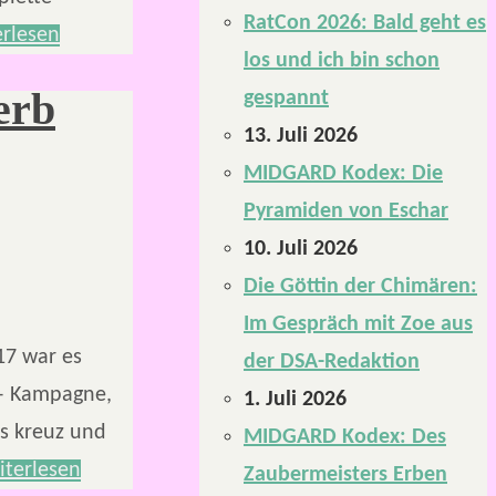
RatCon 2026: Bald geht es
rlesen
los und ich bin schon
erb
gespannt
13. Juli 2026
MIDGARD Kodex: Die
Pyramiden von Eschar
10. Juli 2026
Die Göttin der Chimären:
Im Gespräch mit Zoe aus
17 war es
der DSA-Redaktion
 – Kampagne,
1. Juli 2026
es kreuz und
MIDGARD Kodex: Des
iterlesen
Zaubermeisters Erben