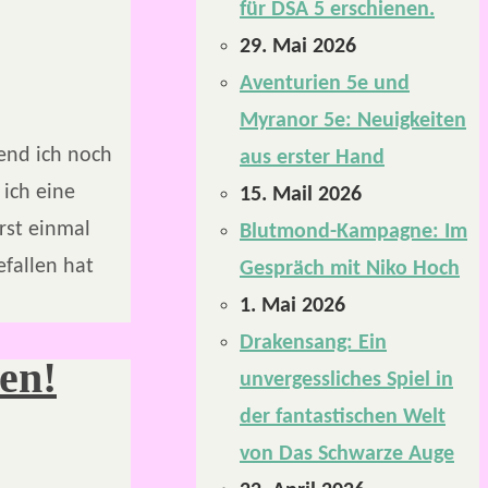
für DSA 5 erschienen.
29. Mai 2026
Aventurien 5e und
Myranor 5e: Neuigkeiten
end ich noch
aus erster Hand
 ich eine
15. Mail 2026
rst einmal
Blutmond-Kampagne: Im
efallen hat
Gespräch mit Niko Hoch
1. Mai 2026
Drakensang: Ein
en!
unvergessliches Spiel in
der fantastischen Welt
von Das Schwarze Auge