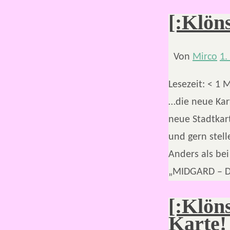
[:Klön
Von
Mirco
1.
Lesezeit:
< 1
M
…die neue Kart
neue Stadtkart
und gern stell
Anders als bei
„MIDGARD – Da
[:Klön
Karte!