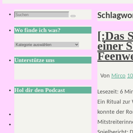
Schlagwo
Suchen
Suchen
nach:
Wo finde ich was?
[:Das 
einer 
Wo
Feenwel
finde
Unterstütze uns
ich
was?
Von
Mirco
10
Hol dir den Podcast
Lesezeit:
6
Mi
Ein Ritual zur
konnte der Ro
Mitstreiterin
Spielbericht: 