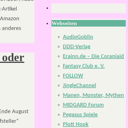
Artikel
d Amazon
Webseiten
s anderes
AudioGoblin
DDD-Verlag
 oder
Erainn.de – Die Coraniaid
Fantasy Club e. V.
FOLLOW
JingleChannel
Manen, Monster, Mythen
MIDGARD Forum
 Ende August
Pegasus Spiele
steller“
Plott Hook