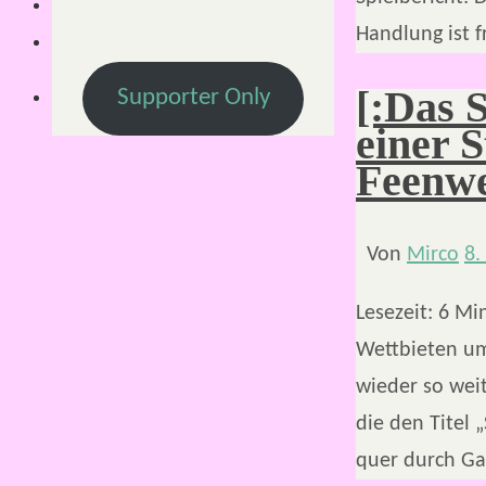
Handlung ist f
[:Das 
Supporter Only
einer 
Feenwel
Von
Mirco
8.
Lesezeit:
6
Mi
Wettbieten um
wieder so wei
die den Titel 
quer durch Ga