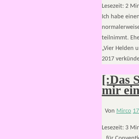
Lesezeit:
2
Mi
Ich habe eine
normalerweise
teilnimmt. Ehe
„Vier Helden 
2017 verkünde
[:Das 
mir ei
Von
Mirco
17
Lesezeit:
3
Mi
…für Conventi