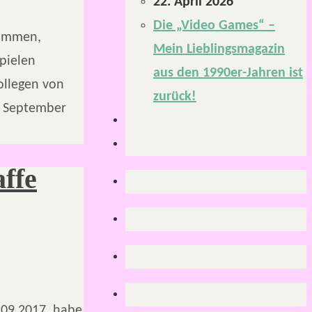
22. April 2026
Die „Video Games“ –
sammen,
Mein Lieblingsmagazin
pielen
aus den 1990er-Jahren ist
ollegen von
zurück!
r September
ffe
.09.2017, habe