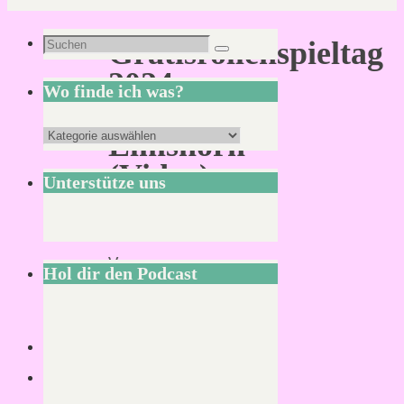
Suchen
Gratisrollenspieltag
Suchen
nach:
2024
Wo finde ich was?
in
Wo
Elmshorn
finde
(Video)
Unterstütze uns
ich
was?
Von
Hol dir den Podcast
Mirco
S.
26.
März