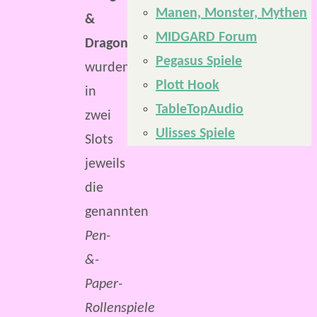
Manen, Monster, Mythen
&
MIDGARD Forum
Dragons
Pegasus Spiele
wurden
Plott Hook
in
TableTopAudio
zwei
Ulisses Spiele
Slots
jeweils
die
genannten
Pen-
&-
Paper-
Rollenspiele