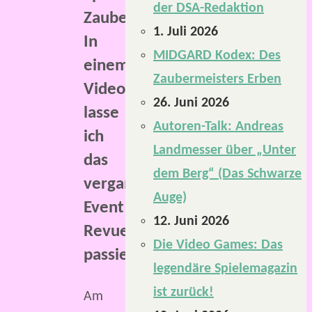
der DSA-Redaktion
Zauberstein.
1. Juli 2026
In
MIDGARD Kodex: Des
einem
Zaubermeisters Erben
Video
26. Juni 2026
lasse
Autoren-Talk: Andreas
ich
Landmesser über „Unter
das
dem Berg“ (Das Schwarze
vergangene
Auge)
Event
12. Juni 2026
Revue
Die Video Games: Das
passieren.
legendäre Spielemagazin
ist zurück!
Am