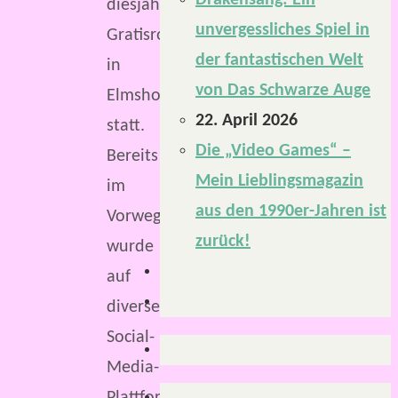
Drakensang: Ein
diesjährige
unvergessliches Spiel in
Gratisrollenspieltag
der fantastischen Welt
in
von Das Schwarze Auge
Elmshorn
22. April 2026
statt.
Die „Video Games“ –
Bereits
Mein Lieblingsmagazin
im
aus den 1990er-Jahren ist
Vorwege
zurück!
wurde
auf
diversen
Social-
Media-