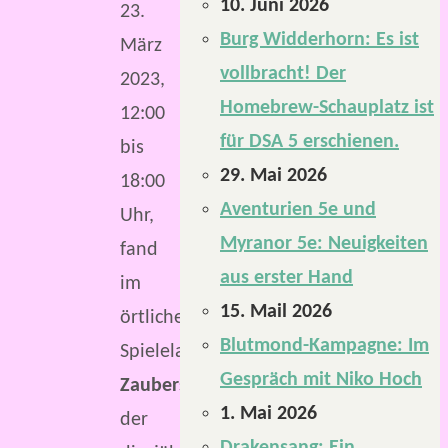
10. Juni 2026
23.
Burg Widderhorn: Es ist
März
vollbracht! Der
2023,
Homebrew-Schauplatz ist
12:00
für DSA 5 erschienen.
bis
29. Mai 2026
18:00
Aventurien 5e und
Uhr,
Myranor 5e: Neuigkeiten
fand
aus erster Hand
im
15. Mail 2026
örtlichen
Blutmond-Kampagne: Im
Spieleladen
Gespräch mit Niko Hoch
Zauberstein
1. Mai 2026
der