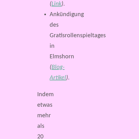
(
Link
)
.
Ankündigung
des
Gratisrollenspieltages
in
Elmshorn
(
Blog-
Artikel
)
.
Indem
etwas
mehr
als
20