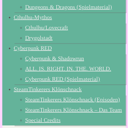
Dungeons & Dragons (Spielmaterial)
Cthulhu-Mythos
Cthulhu/Lovecraft
Drygolstadt
Cyberpunk RED
Cyberpunk & Shadowrun
ALL. IS. RIGHT. IN. THE. WORLD.
Cyberpunk RED (Spielmaterial)
SteamTinkerers Klönschnack
SteamTinkerers Klönschnack (Episoden)
SteamTinkerers Klönschnack – Das Team
Special Credits