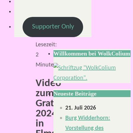
2024
26.
März
Supporter Only
2024
Lesezeit:
Willkommen bei WolkColium
2
Minuten
Video
zum
Neueste Beiträge
Gratisrollenspieltag
21. Juli 2026
2024
Burg Widderhorn:
in
Vorstellung des