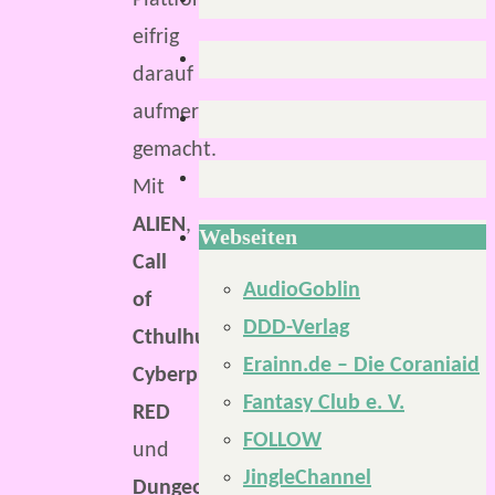
Plattformen
eifrig
darauf
aufmerksam
gemacht.
Mit
ALIEN
,
Webseiten
Call
AudioGoblin
of
DDD-Verlag
Cthulhu
,
Erainn.de – Die Coraniaid
Cyberpunk
Fantasy Club e. V.
RED
FOLLOW
und
JingleChannel
Dungeons