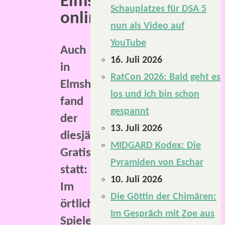
Elmshorn
Schauplatzes für DSA 5
online.
nun als Video auf
YouTube
Auch
16. Juli 2026
in
RatCon 2026: Bald geht es
Elmshorn
los und ich bin schon
fand
gespannt
der
13. Juli 2026
diesjährige
MIDGARD Kodex: Die
Gratisrollenspieltag
Pyramiden von Eschar
statt:
10. Juli 2026
Im
Die Göttin der Chimären:
örtlichen
Im Gespräch mit Zoe aus
Spieleladen