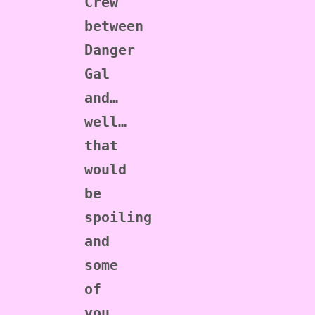
Crew 
between 
Danger 
Gal 
and… 
well… 
that 
would 
be 
spoiling 
and 
some 
of 
you 