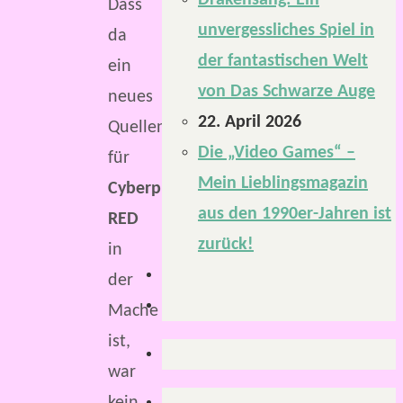
Drakensang: Ein
Dass
unvergessliches Spiel in
da
der fantastischen Welt
ein
von Das Schwarze Auge
neues
22. April 2026
Quellenbuch
Die „Video Games“ –
für
Mein Lieblingsmagazin
Cyberpunk
aus den 1990er-Jahren ist
RED
zurück!
in
der
Mache
ist,
war