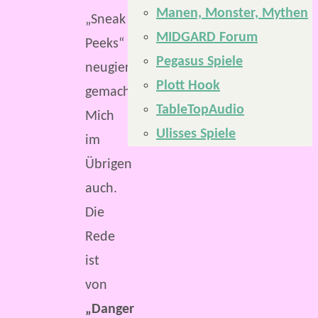
Manen, Monster, Mythen
„Sneak
MIDGARD Forum
Peeks“
Pegasus Spiele
neugierig
Plott Hook
gemacht.
TableTopAudio
Mich
Ulisses Spiele
im
Übrigen
auch.
Die
Rede
ist
von
„Danger