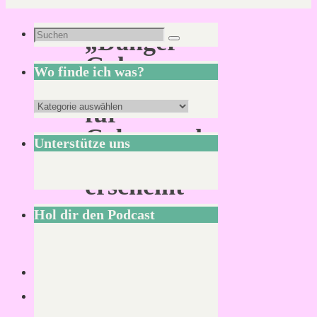
Suchen
„Danger
Suchen
nach:
Gal
Wo finde ich was?
Dossier“
Wo
für
finde
Cyberpunk
Unterstütze uns
ich
RED
was?
erscheint
Hol dir den Podcast
Von
Mirco
S.