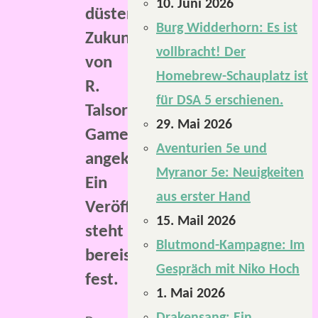
10. Juni 2026
düsteren
Burg Widderhorn: Es ist
Zukunft
vollbracht! Der
von
Homebrew-Schauplatz ist
R.
für DSA 5 erschienen.
Talsorian
29. Mai 2026
Games
Aventurien 5e und
angekündigt.
Myranor 5e: Neuigkeiten
Ein
aus erster Hand
Veröffentlichungstermin
15. Mail 2026
steht
Blutmond-Kampagne: Im
bereis
Gespräch mit Niko Hoch
fest.
1. Mai 2026