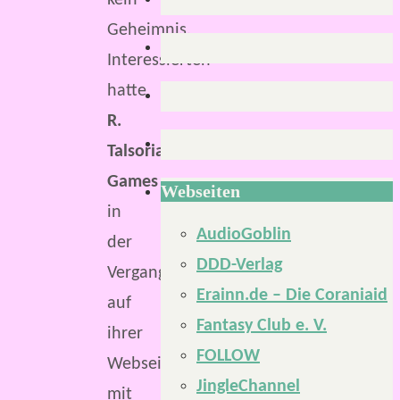
kein
Geheimnis.
Interessierten
hatte
R.
Talsorian
Games
Webseiten
in
AudioGoblin
der
DDD-Verlag
Vergangenheit
Erainn.de – Die Coraniaid
auf
Fantasy Club e. V.
ihrer
FOLLOW
Webseite
JingleChannel
mit