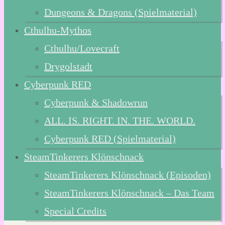
Dungeons & Dragons (Spielmaterial)
Cthulhu-Mythos
Cthulhu/Lovecraft
Drygolstadt
Cyberpunk RED
Cyberpunk & Shadowrun
ALL. IS. RIGHT. IN. THE. WORLD.
Cyberpunk RED (Spielmaterial)
SteamTinkerers Klönschnack
SteamTinkerers Klönschnack (Episoden)
SteamTinkerers Klönschnack – Das Team
Special Credits