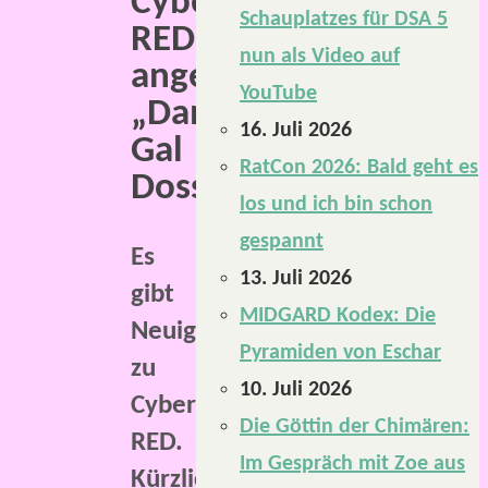
Cyberpunk
Schauplatzes für DSA 5
RED
nun als Video auf
angekündigt:
YouTube
„Danger
16. Juli 2026
Gal
RatCon 2026: Bald geht es
Dossier“.
los und ich bin schon
gespannt
Es
13. Juli 2026
gibt
MIDGARD Kodex: Die
Neuigkeiten
Pyramiden von Eschar
zu
10. Juli 2026
Cyberpunk
Die Göttin der Chimären:
RED.
Im Gespräch mit Zoe aus
Kürzlich