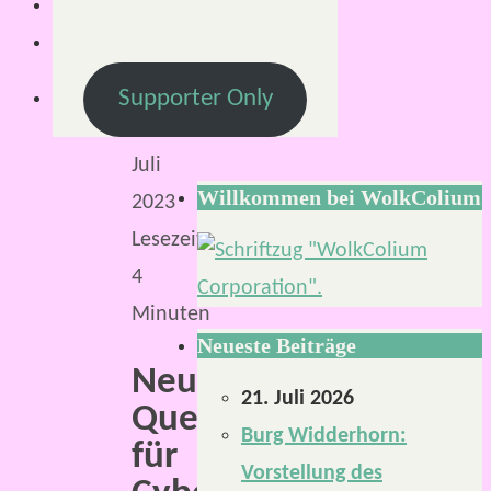
22.
Juli
2023
Supporter Only
22.
Juli
Willkommen bei WolkColium
2023
Lesezeit:
4
Minuten
Neueste Beiträge
Neues
21. Juli 2026
Quellenbuch
Burg Widderhorn:
für
Vorstellung des