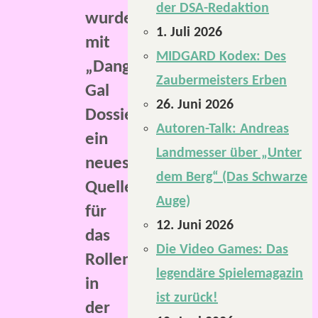
der DSA-Redaktion
wurde
1. Juli 2026
mit
MIDGARD Kodex: Des
„Danger
Zaubermeisters Erben
Gal
26. Juni 2026
Dossier“
Autoren-Talk: Andreas
ein
Landmesser über „Unter
neues
dem Berg“ (Das Schwarze
Quellenbuch
Auge)
für
12. Juni 2026
das
Die Video Games: Das
Rollenspiel
legendäre Spielemagazin
in
ist zurück!
der