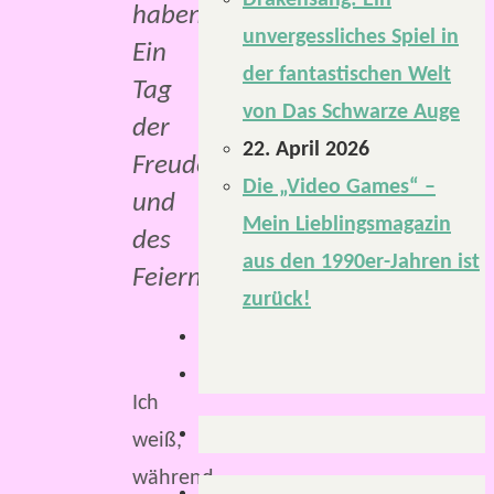
Drakensang: Ein
haben.
unvergessliches Spiel in
Ein
der fantastischen Welt
Tag
von Das Schwarze Auge
der
22. April 2026
Freude
Die „Video Games“ –
und
Mein Lieblingsmagazin
des
aus den 1990er-Jahren ist
Feierns.
zurück!
Ich
weiß,
während