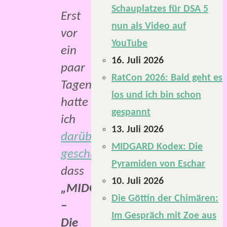
Schauplatzes für DSA 5
Erst
nun als Video auf
vor
YouTube
ein
16. Juli 2026
paar
RatCon 2026: Bald geht es
Tagen
los und ich bin schon
hatte
gespannt
ich
13. Juli 2026
darüber
MIDGARD Kodex: Die
geschrieben
,
Pyramiden von Eschar
dass
10. Juli 2026
„MIDGARD
Die Göttin der Chimären:
–
Im Gespräch mit Zoe aus
Die