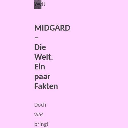
©
–
by
Die
Verlag
MIDGARD
Welt“
für
–
©
F&SF-
Die
by
Spiele
Welt.
Verlag
(MIDGARD
Ein
für
Press)
paar
F&SF-
Fakten
Spiele
(MIDGARD
Doch
Press)
was
bringt