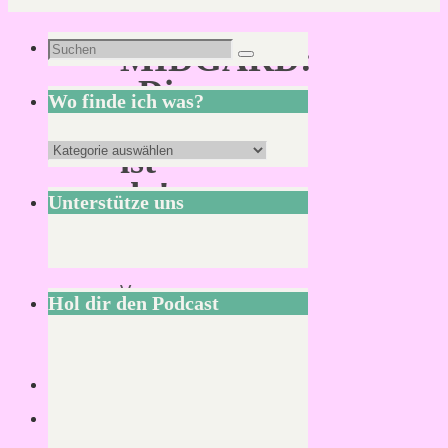
Suchen
MIDGARD:
Suchen
nach:
„Die
Wo finde ich was?
Welt“
Wo
ist
finde
da!
Unterstütze uns
ich
was?
Von
Hol dir den Podcast
Mirco
24.
Juli
2019