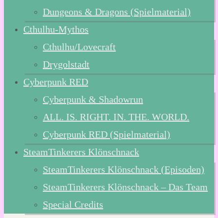
Dungeons & Dragons (Spielmaterial)
Cthulhu-Mythos
Cthulhu/Lovecraft
Drygolstadt
Cyberpunk RED
Cyberpunk & Shadowrun
ALL. IS. RIGHT. IN. THE. WORLD.
Cyberpunk RED (Spielmaterial)
SteamTinkerers Klönschnack
SteamTinkerers Klönschnack (Episoden)
SteamTinkerers Klönschnack – Das Team
Special Credits