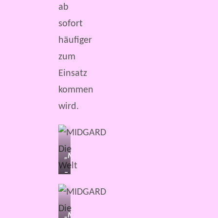
ab
sofort
häufiger
zum
Einsatz
kommen
wird.
„MIDGARD
–
Die
Welt“
„MIDGARD