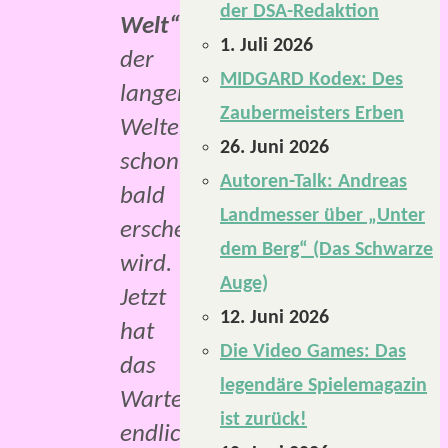
der DSA-Redaktion
Welt“
,
1. Juli 2026
der
MIDGARD Kodex: Des
langersehnte
Zaubermeisters Erben
Weltenband,
26. Juni 2026
schon
Autoren-Talk: Andreas
bald
Landmesser über „Unter
erscheinen
dem Berg“ (Das Schwarze
wird.
Auge)
Jetzt
12. Juni 2026
hat
Die Video Games: Das
das
legendäre Spielemagazin
Warten
ist zurück!
endlich