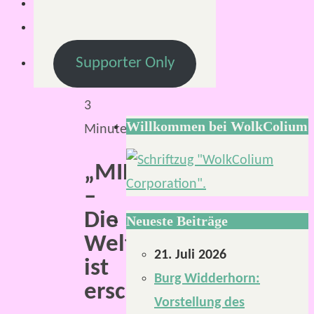
24.
Juli
2019
Supporter Only
Lesezeit:
3
Willkommen bei WolkColium
Minuten
„MIDGARD
–
Die
Neueste Beiträge
Welt“
21. Juli 2026
ist
Burg Widderhorn:
erschienen.
Vorstellung des