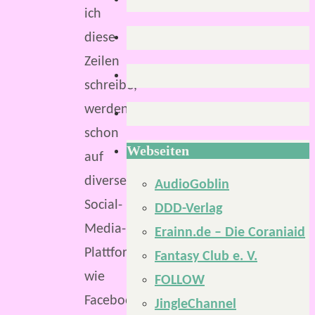
ich
diese
Zeilen
schreibe,
werden
schon
Webseiten
auf
diversen
AudioGoblin
Social-
DDD-Verlag
Media-
Erainn.de – Die Coraniaid
Plattformen,
Fantasy Club e. V.
wie
FOLLOW
Facebook,
JingleChannel