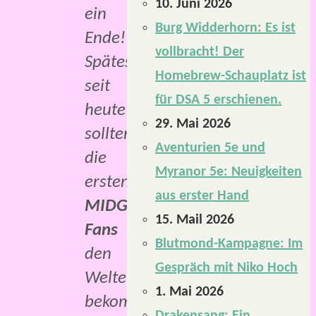
10. Juni 2026
ein
Burg Widderhorn: Es ist
Ende!
vollbracht! Der
Spätestens
Homebrew-Schauplatz ist
seit
für DSA 5 erschienen.
heute
29. Mai 2026
sollten
Aventurien 5e und
die
Myranor 5e: Neuigkeiten
ersten
aus erster Hand
MIDGARD-
15. Mail 2026
Fans
Blutmond-Kampagne: Im
den
Gespräch mit Niko Hoch
Weltenband
1. Mai 2026
bekommen