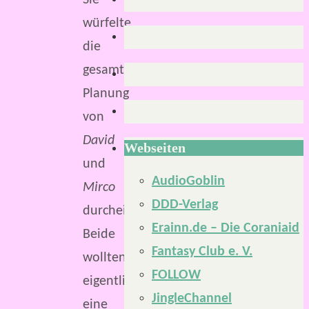
Sie
würfelte
die
gesamte
Planung
von
David
Webseiten
und
AudioGoblin
Mirco
DDD-Verlag
durcheinander.
Erainn.de – Die Coraniaid
Beide
Fantasy Club e. V.
wollten
FOLLOW
eigentlich
JingleChannel
eine