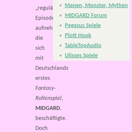
Manen, Monster, Mythen
„reguläre“
MIDGARD Forum
Episode
Pegasus Spiele
aufnehmen,
Plott Hook
die
TableTopAudio
sich
Ulisses Spiele
mit
Deutschlands
erstes
Fantasy-
Rollenspiel
,
MIDGARD
,
beschäftigte.
Doch