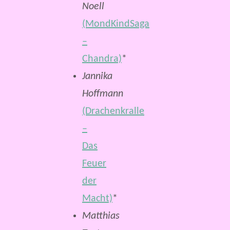
Noell
(MondKindSaga
–
Chandra)
*
Jannika
Hoffmann
(Drachenkralle
–
Das
Feuer
der
Macht)
*
Matthias