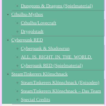
Dungeons & Dragons (Spielmaterial)
Cthulhu-Mythos
Cthulhu/Lovecraft
Drygolstadt
Cyberpunk RED
Cyberpunk & Shadowrun
ALL. IS. RIGHT. IN. THE. WORLD.
Cyberpunk RED (Spielmaterial)
SteamTinkerers Klönschnack
SteamTinkerers Klönschnack (Episoden)
SteamTinkerers Klönschnack – Das Team
Special Credits