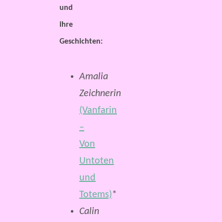
und
ihre
Geschichten
:
Amalia
Zeichnerin
(Vanfarin
–
Von
Untoten
und
Totems)
*
Calin