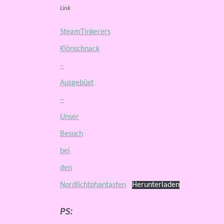
Link
SteamTinkerers
Klönschnack
–
Ausgebüxt
–
Unser
Besuch
bei
den
Nordlichtphantasten
Herunterladen
PS: