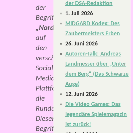
der DSA-Redaktion
der
1. Juli 2026
Begriff
MIDGARD Kodex: Des
„Nordlichtphantasten“
Zaubermeisters Erben
auf
26. Juni 2026
den
Autoren-Talk: Andreas
verschiedenen
Landmesser über „Unter
Social-
dem Berg“ (Das Schwarze
Media-
Auge)
Plattformen
12. Juni 2026
die
Die Video Games: Das
Runde.
legendäre Spielemagazin
Dieser
ist zurück!
Begriff