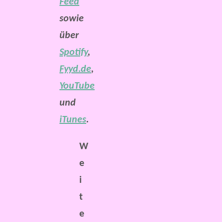
Feed
sowie
über
Spotify
,
Fyyd.de
,
YouTube
und
iTunes
.
W
e
i
t
e