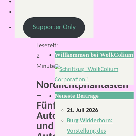
2019
24.
Mai
Supporter Only
2019
Lesezeit:
Willkommen bei WolkColium
2
Minuten
Nordlichtphantasten
–
Neueste Beiträge
Fünf
21. Juli 2026
Autorinnen
Burg Widderhorn:
und
Vorstellung des