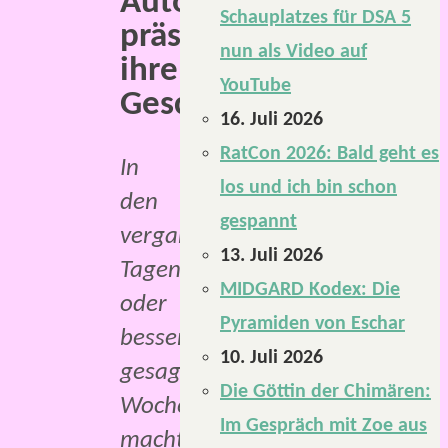
Autoren
Schauplatzes für DSA 5
präsentierten
nun als Video auf
ihre
YouTube
Geschichten.
16. Juli 2026
RatCon 2026: Bald geht es
In
los und ich bin schon
den
gespannt
vergangenen
13. Juli 2026
Tagen
MIDGARD Kodex: Die
oder
Pyramiden von Eschar
besser
10. Juli 2026
gesagt,
Die Göttin der Chimären:
Wochen,
Im Gespräch mit Zoe aus
machte