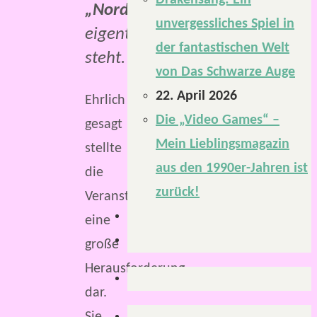
Drakensang: Ein
„Nordlichtphantasten“
unvergessliches Spiel in
eigentlich
der fantastischen Welt
steht.
von Das Schwarze Auge
22. April 2026
Ehrlich
Die „Video Games“ –
gesagt
Mein Lieblingsmagazin
stellte
aus den 1990er-Jahren ist
die
zurück!
Veranstaltung
eine
große
Herausforderung
dar.