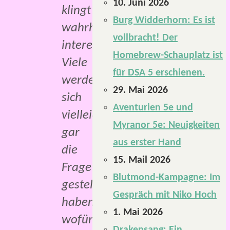
10. Juni 2026
klingt
Burg Widderhorn: Es ist
wahrhaftig
vollbracht! Der
interessant.
Homebrew-Schauplatz ist
Viele
für DSA 5 erschienen.
werden
29. Mai 2026
sich
Aventurien 5e und
vielleicht
Myranor 5e: Neuigkeiten
gar
aus erster Hand
die
15. Mail 2026
Frage
Blutmond-Kampagne: Im
gestellt
Gespräch mit Niko Hoch
haben,
1. Mai 2026
wofür