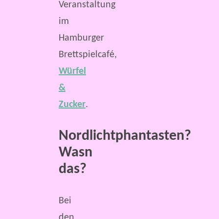
Veranstaltung
im
Hamburger
Brettspielcafé,
Würfel
&
Zucker
.
Nordlichtphantasten?
Wasn
das?
Bei
den