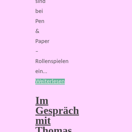
sind
bei
Pen
&
Paper
–
Rollenspielen
ein…
Weiterlesen
Im
Gespräch
mit
Thomas