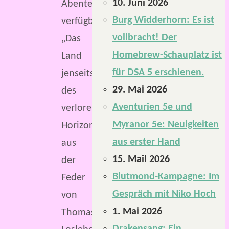
10. Juni 2026
Abenteuer
Burg Widderhorn: Es ist
verfügbar:
vollbracht! Der
„Das
Homebrew-Schauplatz ist
Land
für DSA 5 erschienen.
jenseits
29. Mai 2026
des
Aventurien 5e und
verlorenen
Myranor 5e: Neuigkeiten
Horizonts“
aus erster Hand
aus
15. Mail 2026
der
Blutmond-Kampagne: Im
Feder
Gespräch mit Niko Hoch
von
1. Mai 2026
Thomas