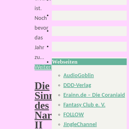
ist.
Noch
bevor
das
Jahr
zu…
Webseiten
Weiterlesen
AudioGoblin
Die
DDD-Verlag
Sinnfonie
Erainn.de – Die Coraniaid
des
Fantasy Club e. V.
Narrenkönigs
FOLLOW
II
JingleChannel