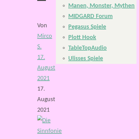
Manen, Monster, Mythen
MIDGARD Forum
Von
Pegasus Spiele
Mirco
Plott Hook
S.
TableTopAudio
17.
Ulisses Spiele
August
2021
17.
August
2021