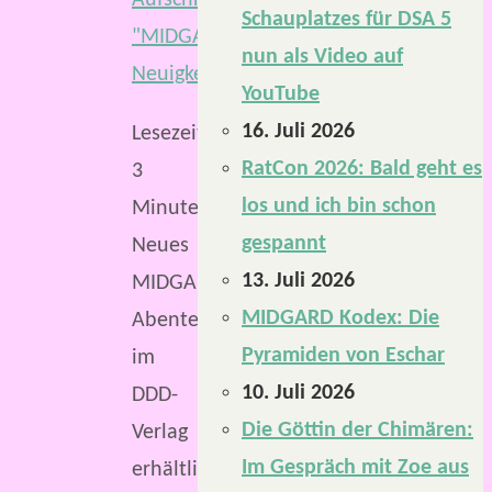
Schauplatzes für DSA 5
nun als Video auf
YouTube
16. Juli 2026
Lesezeit:
RatCon 2026: Bald geht es
3
los und ich bin schon
Minuten
gespannt
Neues
13. Juli 2026
MIDGARD-
MIDGARD Kodex: Die
Abenteuer
Pyramiden von Eschar
im
10. Juli 2026
DDD-
Die Göttin der Chimären:
Verlag
Im Gespräch mit Zoe aus
erhältlich: