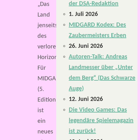
der DSA-Redaktion
„Das
1. Juli 2026
Land
MIDGARD Kodex: Des
jenseits
Zaubermeisters Erben
des
26. Juni 2026
verlorenen
Autoren-Talk: Andreas
Horizonts“.
Landmesser über „Unter
Für
dem Berg“ (Das Schwarze
MIDGARD
Auge)
(5.
12. Juni 2026
Edition)
Die Video Games: Das
ist
legendäre Spielemagazin
ein
ist zurück!
neues