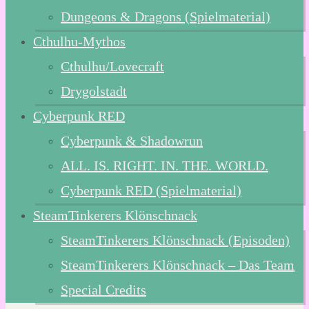
Dungeons & Dragons (Spielmaterial)
Cthulhu-Mythos
Cthulhu/Lovecraft
Drygolstadt
Cyberpunk RED
Cyberpunk & Shadowrun
ALL. IS. RIGHT. IN. THE. WORLD.
Cyberpunk RED (Spielmaterial)
SteamTinkerers Klönschnack
SteamTinkerers Klönschnack (Episoden)
SteamTinkerers Klönschnack – Das Team
Special Credits