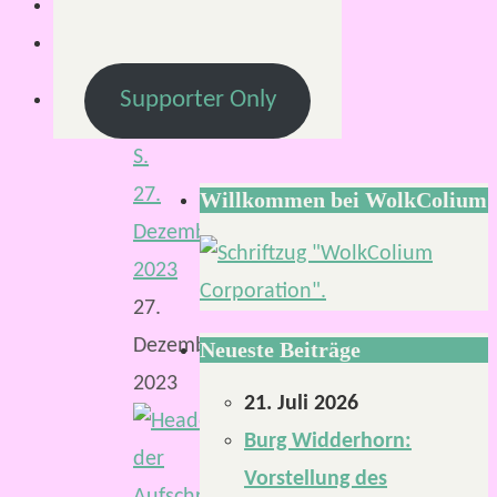
Von
Supporter Only
Mirco
S.
27.
Willkommen bei WolkColium
Dezember
2023
27.
Dezember
Neueste Beiträge
2023
21. Juli 2026
Burg Widderhorn:
Vorstellung des