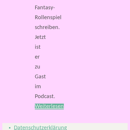
Fantasy-
Rollenspiel
schreiben.
Jetzt
ist
er
zu
Gast
im
Podcast.
Weiterlesen
Datenschutzerklärung