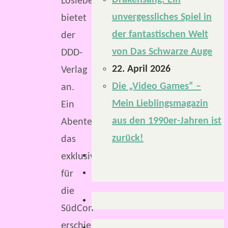
Drakensang: Ein
Losleben
unvergessliches Spiel in
bietet
der fantastischen Welt
der
von Das Schwarze Auge
DDD-
22. April 2026
Verlag
Die „Video Games“ –
an.
Mein Lieblingsmagazin
Ein
aus den 1990er-Jahren ist
Abenteuer,
zurück!
das
exklusiv
für
die
SüdCon
erschienen