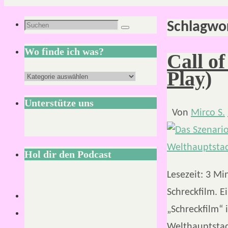
Schlagwo
Suchen
Suchen
nach:
Wo finde ich was?
Call o
Play)
Wo
finde
Unterstütze uns
ich
Von
Mirco S.
was?
Hol dir den Podcast
Lesezeit:
3
Mi
Schreckfilm. E
„Schreckfilm“ 
Welthauptstadt