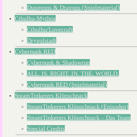
Dungeons & Dragons (Spielmaterial)
Cthulhu-Mythos
Cthulhu/Lovecraft
Drygolstadt
Cyberpunk RED
Cyberpunk & Shadowrun
ALL. IS. RIGHT. IN. THE. WORLD.
Cyberpunk RED (Spielmaterial)
SteamTinkerers Klönschnack
SteamTinkerers Klönschnack (Episoden)
SteamTinkerers Klönschnack – Das Team
Special Credits