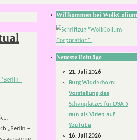
Willkommen bei WolkColium
tual
Neueste Beiträge
21. Juli 2026
Burg Widderhorn:
Vorstellung des
Schauplatzes für DSA 5
nun als Video auf
ice.
YouTube
ch „Berlin –
16. Juli 2026
ass genannte