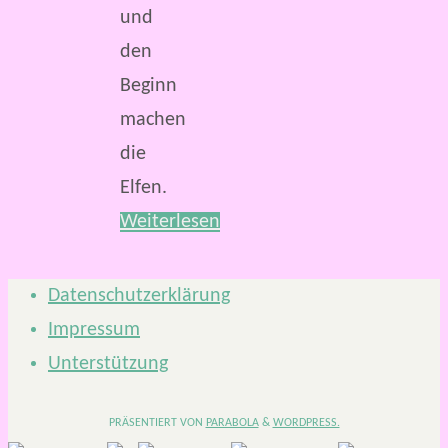
und
den
Beginn
machen
die
Elfen.
Weiterlesen
Datenschutzerklärung
Impressum
Unterstützung
PRÄSENTIERT VON
PARABOLA
&
WORDPRESS.