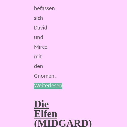
befassen
sich
David
und
Mirco
mit
den
Gnomen.
Weiterlesen
Die
Elfen
(MIDGARD)