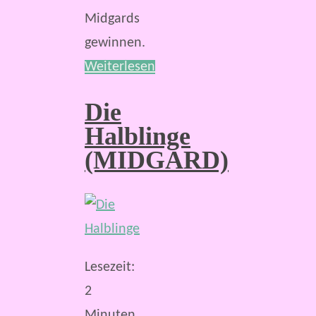
Midgards
gewinnen.
Weiterlesen
Die
Halblinge
(MIDGARD)
Lesezeit:
2
Minuten