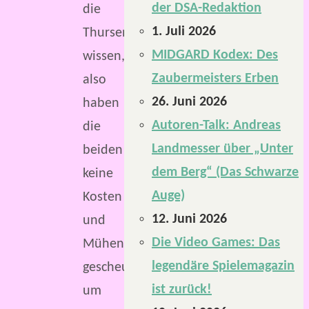
der DSA-Redaktion
die
1. Juli 2026
Thursen
MIDGARD Kodex: Des
wissen,
Zaubermeisters Erben
also
26. Juni 2026
haben
Autoren-Talk: Andreas
die
Landmesser über „Unter
beiden
dem Berg“ (Das Schwarze
keine
Auge)
Kosten
12. Juni 2026
und
Die Video Games: Das
Mühen
legendäre Spielemagazin
gescheut,
ist zurück!
um