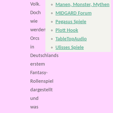
Volk.
Manen, Monster, Mythen
Doch
MIDGARD Forum
wie
Pegasus Spiele
werden
Plott Hook
Orcs
TableTopAudio
in
Ulisses Spiele
Deutschlands
erstem
Fantasy-
Rollenspiel
dargestellt
und
was