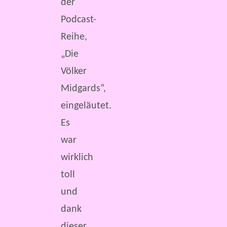
der
Podcast-
Reihe,
„Die
Völker
Midgards“,
eingeläutet.
Es
war
wirklich
toll
und
dank
dieser