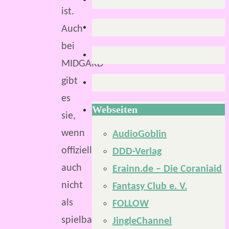
ist.
Auch
bei
MIDGARD
gibt
es
Webseiten
sie,
wenn
AudioGoblin
offiziell
DDD-Verlag
auch
Erainn.de – Die Coraniaid
nicht
Fantasy Club e. V.
als
FOLLOW
spielbares
JingleChannel