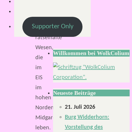
Die
Thursen
Supporter Only
sind
rätselhafte
Wesen,
Willkommen bei WolkColium
die
im
EIS
im
Neueste Beiträge
hohen
21. Juli 2026
Norden
Burg Widderhorn:
Midgards
Vorstellung des
leben.