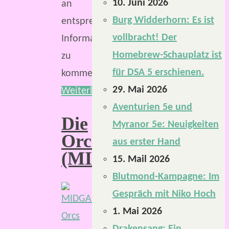
10. Juni 2026
an
Burg Widderhorn: Es ist
entsprechende
vollbracht! Der
Informationen
Homebrew-Schauplatz ist
zu
für DSA 5 erschienen.
kommen.
29. Mai 2026
Weiterlesen
Aventurien 5e und
Die
Myranor 5e: Neuigkeiten
Orcs
aus erster Hand
(MIDGARD)
15. Mail 2026
Blutmond-Kampagne: Im
Gespräch mit Niko Hoch
1. Mai 2026