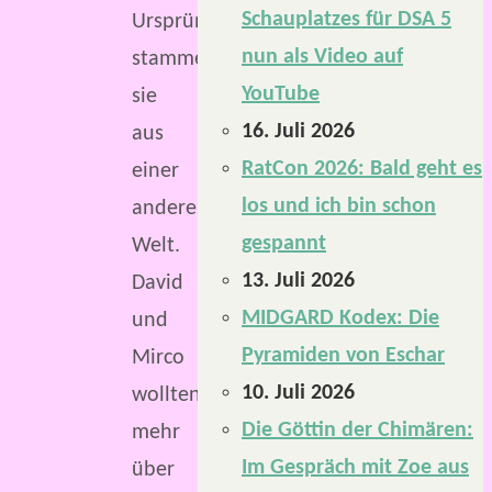
Schauplatzes für DSA 5
Ursprünglich
nun als Video auf
stammen
YouTube
sie
16. Juli 2026
aus
RatCon 2026: Bald geht es
einer
los und ich bin schon
anderen
gespannt
Welt.
13. Juli 2026
David
MIDGARD Kodex: Die
und
Pyramiden von Eschar
Mirco
10. Juli 2026
wollten
Die Göttin der Chimären:
mehr
Im Gespräch mit Zoe aus
über