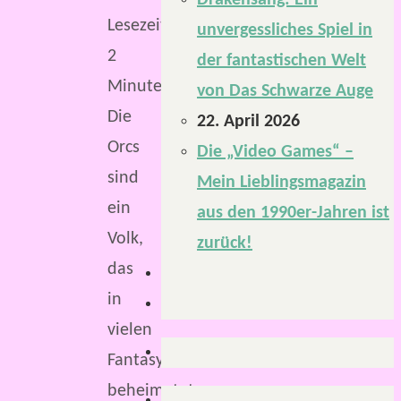
Drakensang: Ein
Lesezeit:
unvergessliches Spiel in
2
der fantastischen Welt
Minuten
von Das Schwarze Auge
Die
22. April 2026
Orcs
Die „Video Games“ –
sind
Mein Lieblingsmagazin
ein
aus den 1990er-Jahren ist
Volk,
zurück!
das
in
vielen
Fantasywelten
beheimatet