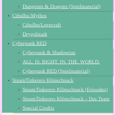
Dungeons & Dragons (Spielmaterial)
Cthulhu-Mythos
Cthulhu/Lovecraft
Drygolstadt
Cyberpunk RED
Cyberpunk & Shadowrun
ALL. IS. RIGHT. IN. THE. WORLD.
Cyberpunk RED (Spielmaterial)
SteamTinkerers Klönschnack
SteamTinkerers Klönschnack (Episoden)
SteamTinkerers Klönschnack – Das Team
Special Credits