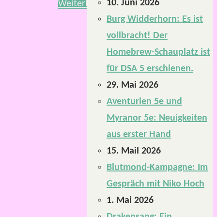
10. Juni 2026
Weiterlesen
Burg Widderhorn: Es ist
vollbracht! Der
Homebrew-Schauplatz ist
für DSA 5 erschienen.
29. Mai 2026
Aventurien 5e und
Myranor 5e: Neuigkeiten
aus erster Hand
15. Mail 2026
Blutmond-Kampagne: Im
Gespräch mit Niko Hoch
1. Mai 2026