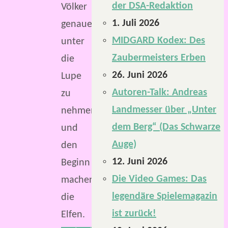
der DSA-Redaktion
Völker
1. Juli 2026
genauer
MIDGARD Kodex: Des
unter
Zaubermeisters Erben
die
26. Juni 2026
Lupe
Autoren-Talk: Andreas
zu
Landmesser über „Unter
nehmen
dem Berg“ (Das Schwarze
und
Auge)
den
12. Juni 2026
Beginn
Die Video Games: Das
machen
legendäre Spielemagazin
die
ist zurück!
Elfen.