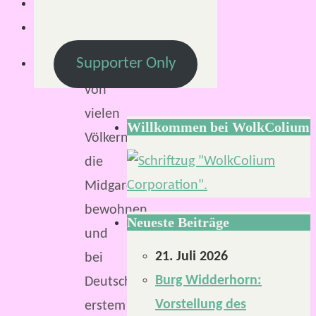
Elfen
sind
Supporter Only
eines
von
vielen
Willkommen bei WolkColium
Völkern,
die
Midgard
bewohnen
Neueste Beiträge
und
21. Juli 2026
bei
Burg Widderhorn:
Deutschlands
Vorstellung des
erstem