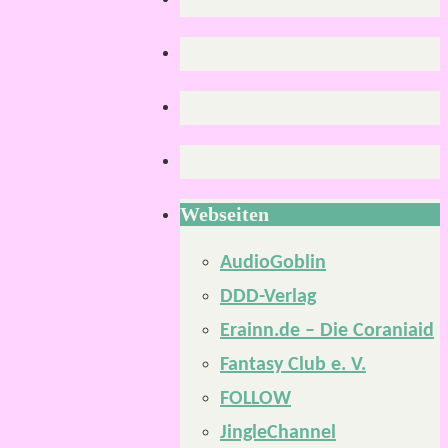
Webseiten
AudioGoblin
DDD-Verlag
Erainn.de – Die Coraniaid
Fantasy Club e. V.
FOLLOW
JingleChannel