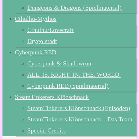
Dungeons & Dragons (Spielmaterial)
Cthulhu-Mythos
Cthulhu/Lovecraft
Drygolstadt
Cyberpunk RED
Cyberpunk & Shadowrun
ALL. IS. RIGHT. IN. THE. WORLD.
Cyberpunk RED (Spielmaterial)
SteamTinkerers Klönschnack
SteamTinkerers Klönschnack (Episoden)
SteamTinkerers Klönschnack – Das Team
Special Credits