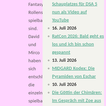
Schauplatzes für DSA 5
Fantasy-
nun als Video auf
Rollenspiel
YouTube
spielbar
16. Juli 2026
sind.
RatCon 2026: Bald geht es
David
los und ich bin schon
und
gespannt
Mirco
13. Juli 2026
haben
MIDGARD Kodex: Die
sich
Pyramiden von Eschar
entschlossen,
10. Juli 2026
die
Die Göttin der Chimären:
einzelnen
Im Gespräch mit Zoe aus
spielbaren