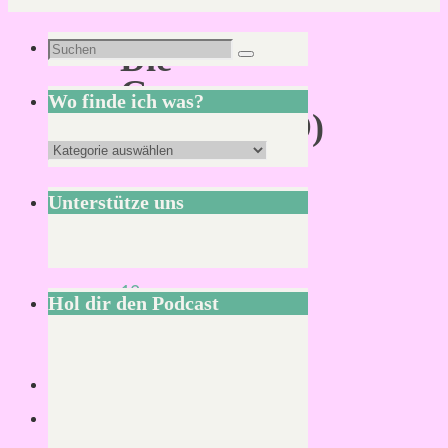
Suchen
Die
Suchen
nach:
Gnome
Wo finde ich was?
(MIDGARD)
Wo
finde
Unterstütze uns
ich
Von
was?
KLNSCHNCK
12.
Hol dir den Podcast
März
2021
16.
März