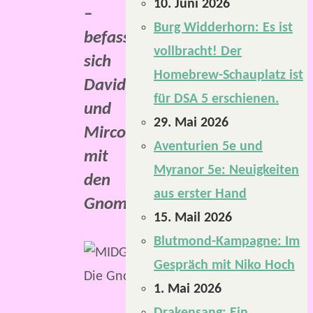
10. Juni 2026
–
Burg Widderhorn: Es ist
befassen
vollbracht! Der
sich
Homebrew-Schauplatz ist
David
für DSA 5 erschienen.
und
29. Mai 2026
Mirco
Aventurien 5e und
mit
Myranor 5e: Neuigkeiten
den
aus erster Hand
Gnomen.
15. Mail 2026
Blutmond-Kampagne: Im
David
Gespräch mit Niko Hoch
und
1. Mai 2026
Mirco