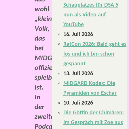
Schauplatzes für DSA 5
wohl
nun als Video auf
„kleinste“
YouTube
Volk,
16. Juli 2026
das
RatCon 2026: Bald geht es
bei
los und ich bin schon
MIDGARD
gespannt
offiziell
13. Juli 2026
spielbar
MIDGARD Kodex: Die
ist.
Pyramiden von Eschar
In
10. Juli 2026
der
Die Göttin der Chimären:
zweiten
Im Gespräch mit Zoe aus
Podcast-