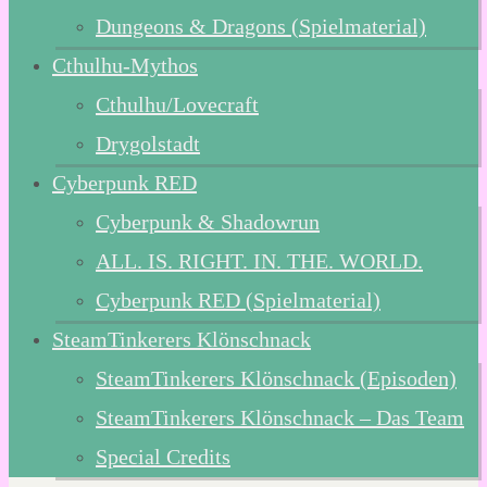
Dungeons & Dragons (Spielmaterial)
Cthulhu-Mythos
Cthulhu/Lovecraft
Drygolstadt
Cyberpunk RED
Cyberpunk & Shadowrun
ALL. IS. RIGHT. IN. THE. WORLD.
Cyberpunk RED (Spielmaterial)
SteamTinkerers Klönschnack
SteamTinkerers Klönschnack (Episoden)
SteamTinkerers Klönschnack – Das Team
Special Credits