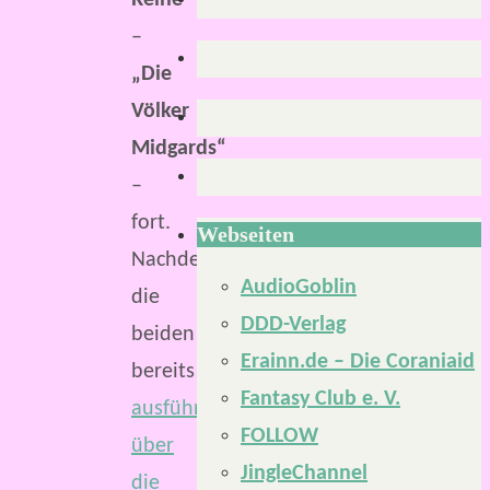
Reihe
–
„Die
Völker
Midgards“
–
fort.
Webseiten
Nachdem
AudioGoblin
die
DDD-Verlag
beiden
Erainn.de – Die Coraniaid
bereits
Fantasy Club e. V.
ausführlich
FOLLOW
über
JingleChannel
die