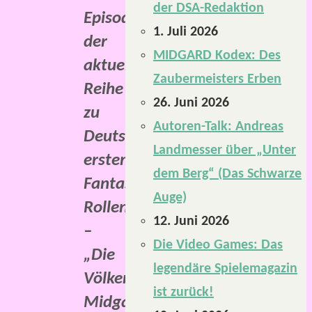
der DSA-Redaktion
Episode
1. Juli 2026
der
MIDGARD Kodex: Des
aktuellen
Zaubermeisters Erben
Reihe
26. Juni 2026
zu
Autoren-Talk: Andreas
Deutschlands
Landmesser über „Unter
erstem
dem Berg“ (Das Schwarze
Fantasy-
Auge)
Rollenspiel
12. Juni 2026
–
Die Video Games: Das
„Die
legendäre Spielemagazin
Völker
ist zurück!
Midgards“