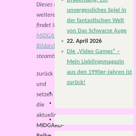
Drakensang: Ein
melden
D
ieses und
unvergessliches Spiel in
sich
weitere Bilder
der fantastischen Welt
mit
findet ihr im
von Das Schwarze Auge
einer
MIDGARD-
22. April 2026
neuen
Bildarchiv
auf
Die „Video Games“ –
Podcast-
steamtinkerer.de
Mein Lieblingsmagazin
Episode
aus den 1990er-Jahren ist
zurück
zurück!
und
setzen
die
aktuelle
MIDGARD-