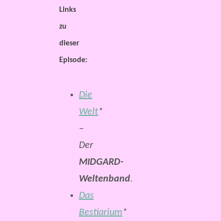
Links
zu
dieser
Episode:
Die
Welt
*
–
Der
MIDGARD-
Weltenband
.
Das
Bestiarium
*