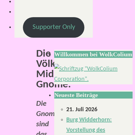
2021
Lesezeit:
2
Supporter Only
Minuten
Die
Willkommen bei WolkColium
Völker
Midgards:
Gnome.
Neueste Beiträge
Die
21. Juli 2026
Gnome
Burg Widderhorn:
sind
Vorstellung des
das