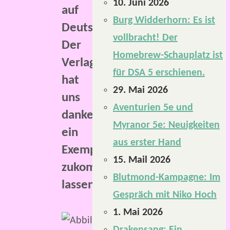
10. Juni 2026
auf
Burg Widderhorn: Es ist
Deutsch.
vollbracht! Der
Der
Homebrew-Schauplatz ist
Verlag
für DSA 5 erschienen.
hat
29. Mai 2026
uns
Aventurien 5e und
dankenswerterweise
Myranor 5e: Neuigkeiten
ein
aus erster Hand
Exemplar
15. Mail 2026
zukommen
Blutmond-Kampagne: Im
lassen.
Gespräch mit Niko Hoch
1. Mai 2026
Wenn