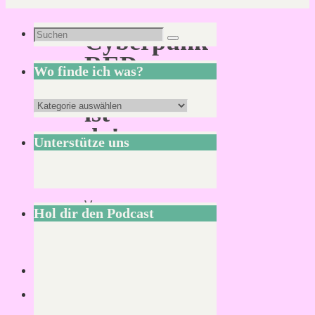
Suchen
Cyberpunk
Suchen
nach:
RED:
Wo finde ich was?
Datenset
Wo
ist
finde
da!
Unterstütze uns
ich
was?
Von
Hol dir den Podcast
Mirco
S.
17.
April