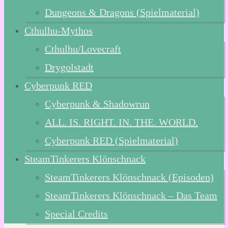
Dungeons & Dragons (Spielmaterial)
Cthulhu-Mythos
Cthulhu/Lovecraft
Drygolstadt
Cyberpunk RED
Cyberpunk & Shadowrun
ALL. IS. RIGHT. IN. THE. WORLD.
Cyberpunk RED (Spielmaterial)
SteamTinkerers Klönschnack
SteamTinkerers Klönschnack (Episoden)
SteamTinkerers Klönschnack – Das Team
Special Credits