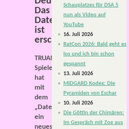
Deutsch:
Schauplatzes für DSA 5
Das
nun als Video auf
Datenset
YouTube
ist
16. Juli 2026
erschienen.
RatCon 2026: Bald geht es
los und ich bin schon
TRUANT
gespannt
Spiele
13. Juli 2026
hat
MIDGARD Kodex: Die
mit
Pyramiden von Eschar
dem
10. Juli 2026
„Datenset“
Die Göttin der Chimären:
ein
Im Gespräch mit Zoe aus
neues