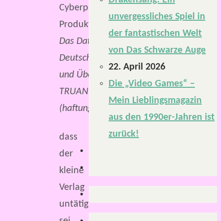
Drakensang: Ein
man
unvergessliches Spiel in
TRUANT
der fantastischen Welt
Spiele
Das Datenset. ©
von Das Schwarze Auge
eines
Deutsche Ausgabe
22. April 2026
nicht
und Übersetzung
Die „Video Games“ –
vorwerfen
TRUANT UG
Mein Lieblingsmagazin
kann,
(haftungsbeschränkt).
aus den 1990er-Jahren ist
dann,
zurück!
dass
der
kleine
Verlag
untätig