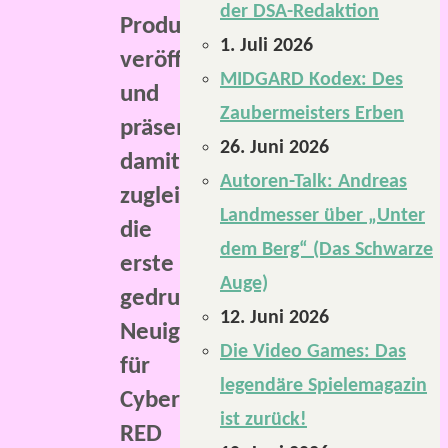
der DSA-Redaktion
Produkt
1. Juli 2026
veröffentlicht
MIDGARD Kodex: Des
und
Zaubermeisters Erben
präsentiert
26. Juni 2026
damit
Autoren-Talk: Andreas
zugleich
Landmesser über „Unter
die
dem Berg“ (Das Schwarze
erste
Auge)
gedruckte
12. Juni 2026
Neuigkeit
Die Video Games: Das
für
legendäre Spielemagazin
Cyberpunk
ist zurück!
RED