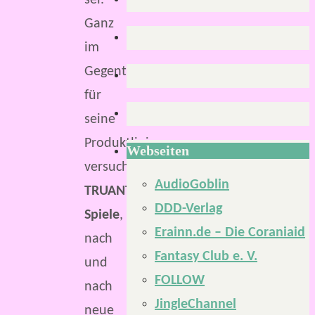
sei.
Ganz
im
Gegenteil,
für
seine
Produktlinien
Webseiten
versucht
AudioGoblin
TRUANT
DDD-Verlag
Spiele
,
Erainn.de – Die Coraniaid
nach
Fantasy Club e. V.
und
FOLLOW
nach
JingleChannel
neue