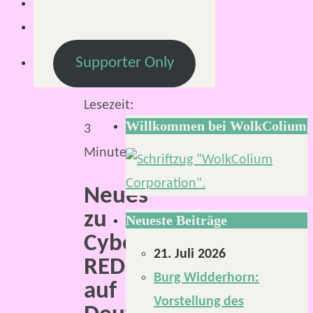
2024
17.
April
Supporter Only
2024
Lesezeit:
Willkommen bei WolkColium
3
Minuten
Neues
zu
Neueste Beiträge
Cyberpunk
21. Juli 2026
RED
Burg Widderhorn:
auf
Vorstellung des