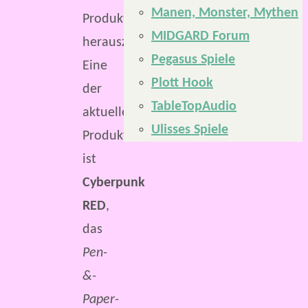
Manen, Monster, Mythen
Produkte
MIDGARD Forum
herauszubringen.
Pegasus Spiele
Eine
Plott Hook
der
TableTopAudio
aktuellen
Ulisses Spiele
Produktlinien
ist
Cyberpunk
RED
,
das
Pen-
&-
Paper-