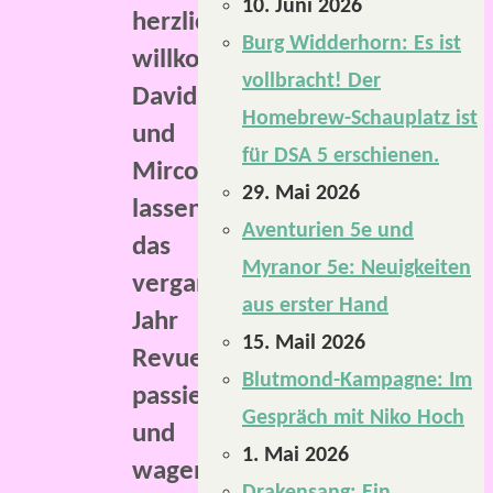
10. Juni 2026
herzlich
Burg Widderhorn: Es ist
willkommen.
vollbracht! Der
David
Homebrew-Schauplatz ist
und
für DSA 5 erschienen.
Mirco
29. Mai 2026
lassen
Aventurien 5e und
das
Myranor 5e: Neuigkeiten
vergangene
aus erster Hand
Jahr
15. Mail 2026
Revue
Blutmond-Kampagne: Im
passieren
Gespräch mit Niko Hoch
und
1. Mai 2026
wagen