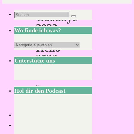
Suchen
Goodbye
Suchen
nach:
2022
Wo finde ich was?
&
Wo
Hello
finde
2023
Unterstütze uns
ich
was?
Von
Hol dir den Podcast
KLNSCHNCK
30.
Dezember
2022