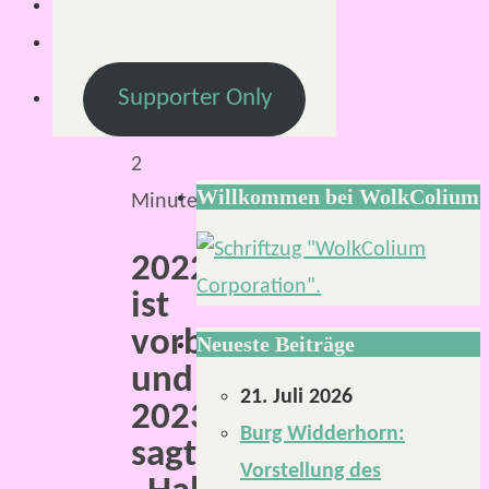
5.
August
2024
Supporter Only
Lesezeit:
2
Willkommen bei WolkColium
Minuten
2022
ist
vorbei
Neueste Beiträge
und
21. Juli 2026
2023
Burg Widderhorn:
sagt
Vorstellung des