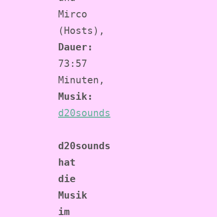
Mirco 
(Hosts), 
Dauer:
73:57 
Minuten, 
Musik:
d20sounds
d20sounds 
hat 
die 
Musik 
im 