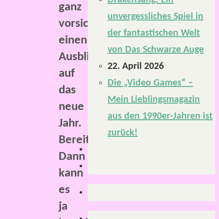
Drakensang: Ein
ganz
unvergessliches Spiel in
vorsichtig
der fantastischen Welt
einen
von Das Schwarze Auge
Ausblick
22. April 2026
auf
Die „Video Games“ –
das
Mein Lieblingsmagazin
neue
aus den 1990er-Jahren ist
Jahr.
zurück!
Bereit?
Dann
kann
es
ja