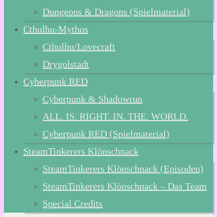
Dungeons & Dragons (Spielmaterial)
Cthulhu-Mythos
Cthulhu/Lovecraft
Drygolstadt
Cyberpunk RED
Cyberpunk & Shadowrun
ALL. IS. RIGHT. IN. THE. WORLD.
Cyberpunk RED (Spielmaterial)
SteamTinkerers Klönschnack
SteamTinkerers Klönschnack (Episoden)
SteamTinkerers Klönschnack – Das Team
Special Credits