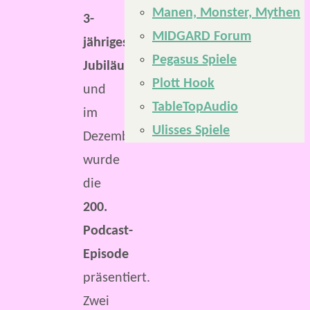
Manen, Monster, Mythen
3-
MIDGARD Forum
jähriges
Pegasus Spiele
Jubiläum
Plott Hook
und
TableTopAudio
im
Ulisses Spiele
Dezember
wurde
die
200.
Podcast-
Episode
präsentiert.
Zwei