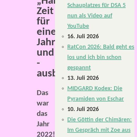
„Hallo“.
Schauplatzes für DSA 5
Zeit
nun als Video auf
für
YouTube
einen
16. Juli 2026
Jahresrück-
RatCon 2026: Bald geht es
und
los und ich bin schon
-
gespannt
ausblick.
13. Juli 2026
MIDGARD Kodex: Die
Das
Pyramiden von Eschar
war
10. Juli 2026
das
Die Göttin der Chimären:
Jahr
Im Gespräch mit Zoe aus
2022!