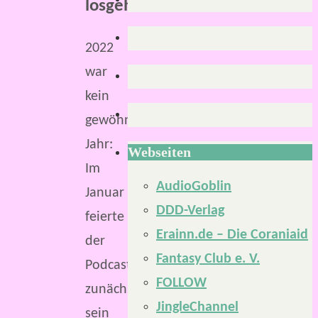
losgehen!
2022
war
kein
gewöhnliches
Jahr:
Webseiten
Im
AudioGoblin
Januar
DDD-Verlag
feierte
Erainn.de – Die Coraniaid
der
Fantasy Club e. V.
Podcast
FOLLOW
zunächst
JingleChannel
sein