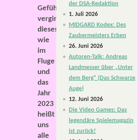
der DSA-Redaktion
Gefühlt
1. Juli 2026
verging
MIDGARD Kodex: Des
dieses
Zaubermeisters Erben
wie
26. Juni 2026
im
Autoren-Talk: Andreas
Fluge
Landmesser über „Unter
und
dem Berg“ (Das Schwarze
das
Auge)
Jahr
12. Juni 2026
2023
Die Video Games: Das
heißt
legendäre Spielemagazin
uns
ist zurück!
alle