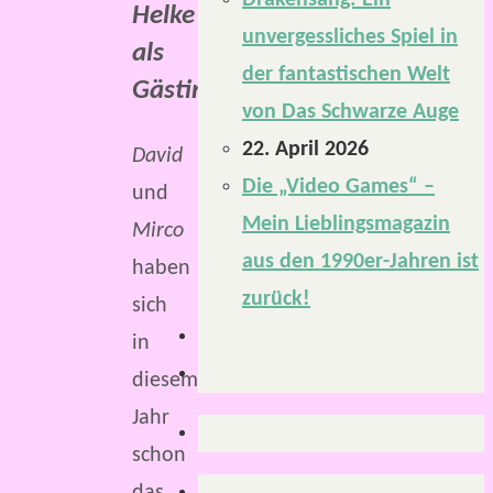
Drakensang: Ein
Helke
unvergessliches Spiel in
als
der fantastischen Welt
Gästin.
von Das Schwarze Auge
22. April 2026
David
Die „Video Games“ –
und
Mein Lieblingsmagazin
Mirco
aus den 1990er-Jahren ist
haben
zurück!
sich
in
diesem
Jahr
schon