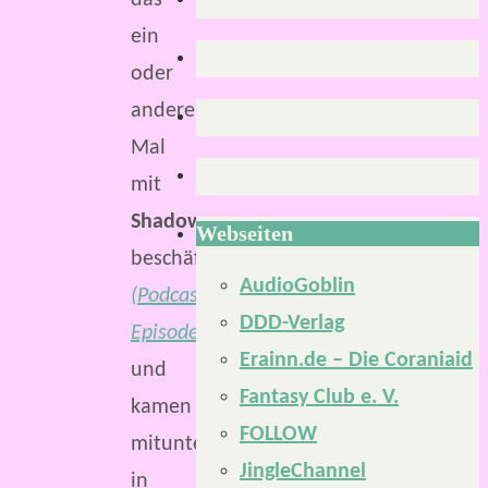
das
ein
oder
andere
Mal
mit
Shadowrun
Webseiten
beschäftigt
AudioGoblin
(Podcast-
DDD-Verlag
Episode
)
Erainn.de – Die Coraniaid
und
Fantasy Club e. V.
kamen
FOLLOW
mitunter
JingleChannel
in