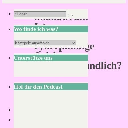
Suchen
Shadowrun:
Suchen
nach:
Ist
Wo finde ich was?
das
Wo
cyberpunkige
finde
Spiel
Unterstütze uns
ich
einstiegsfreundlich?
was?
Hol dir den Podcast
Von
KLNSCHNCK
17.
Juni