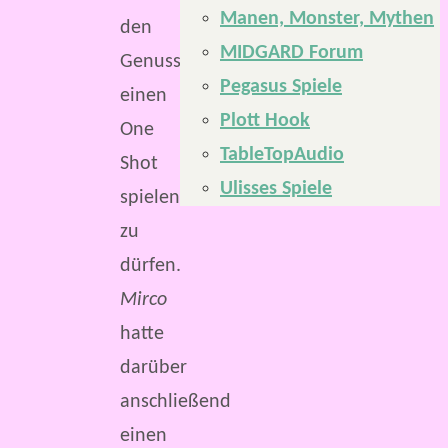
Manen, Monster, Mythen
den
MIDGARD Forum
Genuss,
Pegasus Spiele
einen
Plott Hook
One
TableTopAudio
Shot
Ulisses Spiele
spielen
zu
dürfen.
Mirco
hatte
darüber
anschließend
einen