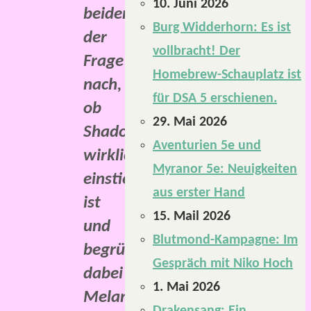
10. Juni 2026
beiden
Burg Widderhorn: Es ist
der
vollbracht! Der
Frage
Homebrew-Schauplatz ist
nach,
für DSA 5 erschienen.
ob
29. Mai 2026
Shadowrun
Aventurien 5e und
wirklich
Myranor 5e: Neuigkeiten
einstiegsfreundlich
aus erster Hand
ist
15. Mail 2026
und
Blutmond-Kampagne: Im
begrüßen
Gespräch mit Niko Hoch
dabei
1. Mai 2026
Melanie