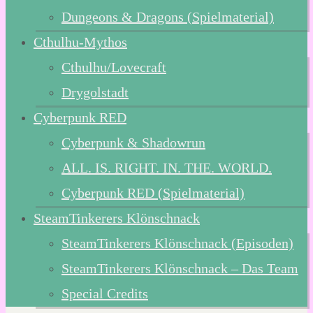
Dungeons & Dragons (Spielmaterial)
Cthulhu-Mythos
Cthulhu/Lovecraft
Drygolstadt
Cyberpunk RED
Cyberpunk & Shadowrun
ALL. IS. RIGHT. IN. THE. WORLD.
Cyberpunk RED (Spielmaterial)
SteamTinkerers Klönschnack
SteamTinkerers Klönschnack (Episoden)
SteamTinkerers Klönschnack – Das Team
Special Credits