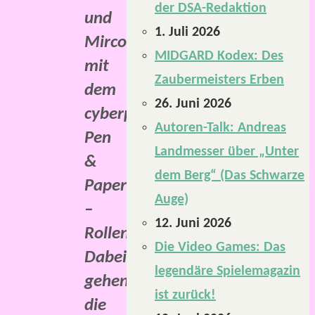
der DSA-Redaktion
und
1. Juli 2026
Mirco
MIDGARD Kodex: Des
mit
Zaubermeisters Erben
dem
26. Juni 2026
cyberpunkigen
Autoren-Talk: Andreas
Pen
Landmesser über „Unter
&
dem Berg“ (Das Schwarze
Paper
Auge)
–
12. Juni 2026
Rollenspiel.
Die Video Games: Das
Dabei
legendäre Spielemagazin
gehen
ist zurück!
die