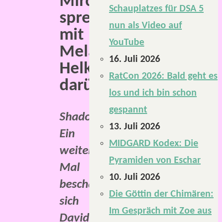
Mirco
Schauplatzes für DSA 5
sprechen
nun als Video auf
mit
YouTube
Melanie
16. Juli 2026
Helke
RatCon 2026: Bald geht es
darüber.
los und ich bin schon
gespannt
Shadowrun.
13. Juli 2026
Ein
MIDGARD Kodex: Die
weiteres
Pyramiden von Eschar
Mal
10. Juli 2026
beschäftigen
Die Göttin der Chimären:
sich
Im Gespräch mit Zoe aus
David