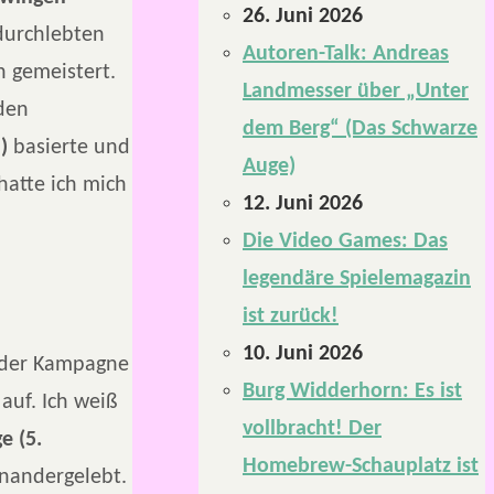
26. Juni 2026
 durchlebten
Autoren-Talk: Andreas
h gemeistert.
Landmesser über „Unter
den
dem Berg“ (Das Schwarze
)
basierte und
Auge)
hatte ich mich
12. Juni 2026
Die Video Games: Das
legendäre Spielemagazin
ist zurück!
10. Juni 2026
n der Kampagne
Burg Widderhorn: Es ist
auf. Ich weiß
vollbracht! Der
e (5.
Homebrew-Schauplatz ist
inandergelebt.