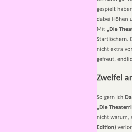
gespielt habe
dabei Höhen u
Mit
„Die Theat
Startlöchern. 
nicht extra v
gefreut, endli
Zweifel a
So gern ich
Da
„Die Theaterri
nicht warum, a
Edition)
verlo