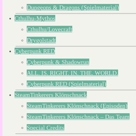
Dungeons & Dragons (Spielmaterial)
Cthulhu-Mythos
Cthulhu/Lovecraft
Drygolstadt
Cyberpunk RED
Cyberpunk & Shadowrun
ALL. IS. RIGHT. IN. THE. WORLD.
Cyberpunk RED (Spielmaterial)
SteamTinkerers Klönschnack
SteamTinkerers Klönschnack (Episoden)
SteamTinkerers Klönschnack – Das Team
Special Credits