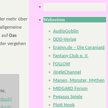
eder mehr über
Webseiten
 allgemeine
AudioGoblin
t auf
Das
DDD-Verlag
eder vergehen
Erainn.de – Die Coraniaid
Fantasy Club e. V.
FOLLOW
JingleChannel
Manen, Monster, Mythen
MIDGARD Forum
le,
Pegasus Spiele
nbuch)
Plott Hook
 Buch)