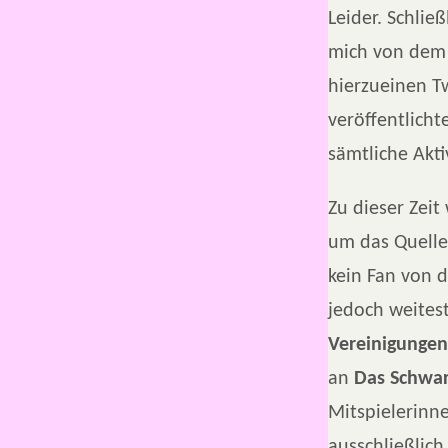
Leider. Schlie
mich von de
hierzueinen T
veröffentlicht
sämtliche Akt
Zu dieser Zeit
um das Quell
kein Fan von 
jedoch weites
Vereinigungen
an
Das Schwa
Mitspielerinne
ausschließlic