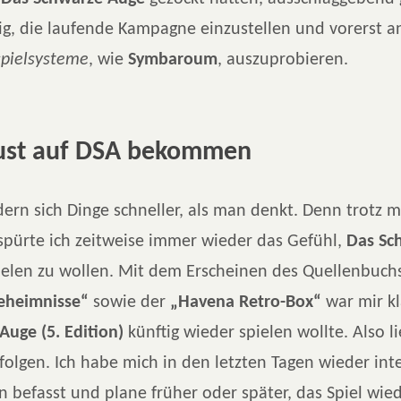
ig, die laufende Kampagne einzustellen und vorerst 
spielsysteme
, wie
Symbaroum
, auszuprobieren.
ust auf DSA bekommen
rn sich Dinge schneller, als man denkt. Denn trotz m
spürte ich zeitweise immer wieder das Gefühl,
Das Sc
elen zu wollen. Mit dem Erscheinen des Quellenbuc
eheimnisse“
sowie der
„Havena Retro-Box“
war mir kl
Auge (5. Edition)
künftig wieder spielen wollte. Also l
olgen. Ich habe mich in den letzten Tagen wieder int
n befasst und plane früher oder später, das Spiel wie