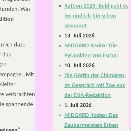
RatCon 2026: Bald geht es
funden. Was
los und ich bin schon
dition
gespannt
13. Juli 2026
e mich dazu
MIDGARD Kodex: Die
r das
Pyramiden von Eschar
gen
10. Juli 2026
r Kampagne
„Mit
Die Göttin der Chimären:
lleiter
Im Gespräch mit Zoe aus
te verbrachten
der DSA-Redaktion
iele spannende
1. Juli 2026
MIDGARD Kodex: Des
Zaubermeisters Erben
hwingen“