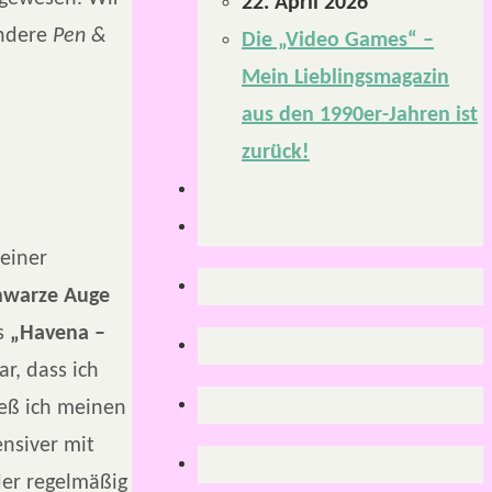
22. April 2026
andere
Pen &
Die „Video Games“ –
Mein Lieblingsmagazin
aus den 1990er-Jahren ist
zurück!
einer
hwarze Auge
hs
„Havena –
ar, dass ich
ieß ich meinen
ensiver mit
der regelmäßig