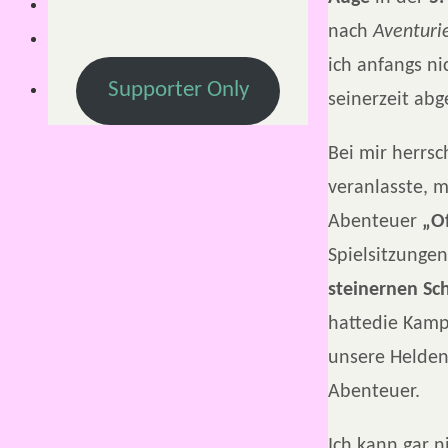
nach
Aventur
ich anfangs ni
Supporter Only
seinerzeit abg
Bei mir herrsc
veranlasste, m
Abenteuer
„O
Spielsitzunge
steinernen Sc
hattedie Kam
unsere Helden
Abenteuer.
Ich kann gar n