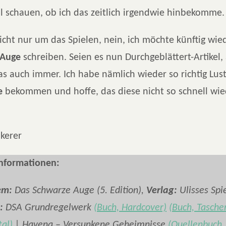
l schauen, ob ich das zeitlich irgendwie hinbekomme.
icht nur um das Spielen, nein, ich möchte künftig wi
 Auge
schreiben. Seien es nun Durchgeblättert-Artikel,
as auch immer. Ich habe nämlich wieder so richtig Lus
e
bekommen und hoffe, das diese nicht so schnell wi
kerer
Informationen:
em:
Das Schwarze Auge (5. Edition),
Verlag:
Ulisses Spie
:
DSA Grundregelwerk
(Buch, Hardcover)
(Buch, Tasche
tal)
| Havena – Versunkene Geheimnisse
(Quellenbuch,