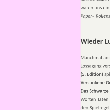
waren uns ein
Paper– Rollen
Wieder L
Manchmal ände
Lossagung ver
(5. Edition)
spi
Versunkene G
Das Schwarze 
Worten Taten f
den Spielregel