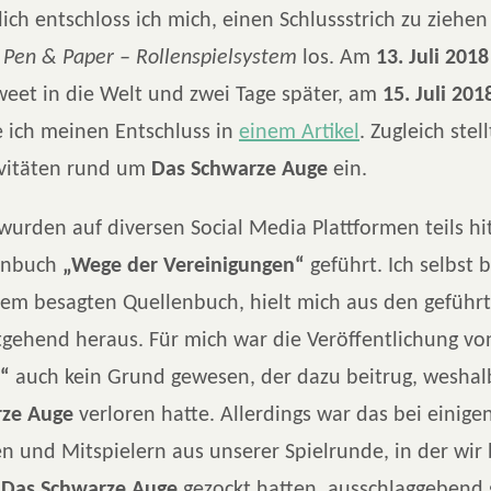
ßlich entschloss ich mich, einen Schlussstrich zu ziehe
m
Pen & Paper – Rollenspielsystem
los. Am
13. Juli 2018
weet in die Welt und zwei Tage später, am
15. Juli 201
e ich meinen Entschluss in
einem Artikel
. Zugleich stell
ivitäten rund um
Das Schwarze Auge
ein.
 wurden auf diversen Social Media Plattformen teils h
enbuch
„Wege der Vereinigungen“
geführt. Ich selbst 
dem besagten Quellenbuch, hielt mich aus den geführ
tgehend heraus. Für mich war die Veröffentlichung v
“
auch kein Grund gewesen, der dazu beitrug, weshalb
rze Auge
verloren hatte. Allerdings war das bei einige
n und Mitspielern aus unserer Spielrunde, in der wir 
h
Das Schwarze Auge
gezockt hatten, ausschlaggebend