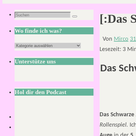
Suchen
[:Das 
Suchen
nach:
Wo finde ich was?
Von
Mirco
31
Wo
Lesezeit:
3
Mi
finde
Unterstütze uns
ich
Das Sch
was?
Hol dir den Podcast
Das Schwarze 
Rollenspiel.
Ic
Auge
in der
5.