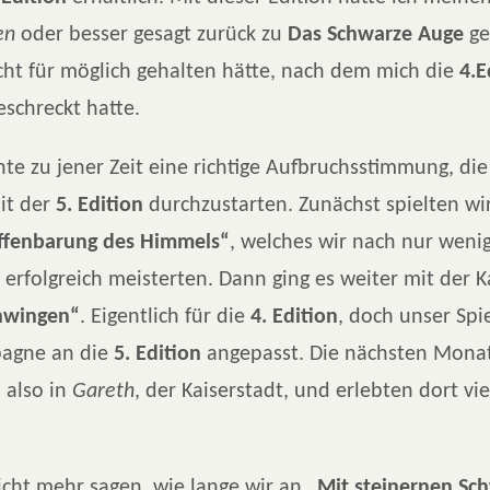
ien
oder besser gesagt zurück zu
Das Schwarze Auge
ge
cht für möglich gehalten hätte, nach dem mich die
4.E
eschreckt hatte.
hte zu jener Zeit eine richtige Aufbruchsstimmung, di
it der
5. Edition
durchzustarten. Zunächst spielten wi
ffenbarung des Himmels“
, welches wir nach nur weni
n erfolgreich meisterten. Dann ging es weiter mit de
hwingen“
. Eigentlich für die
4. Edition
, doch unser Spie
pagne an die
5. Edition
angepasst. Die nächsten Mona
 also in
Gareth
, der Kaiserstadt, und erlebten dort v
icht mehr sagen, wie lange wir an
„Mit steinernen Sc