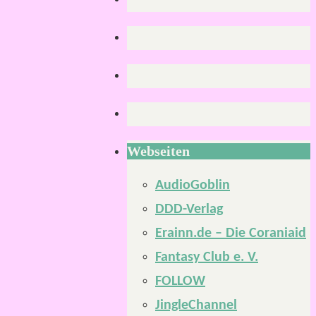
Webseiten
AudioGoblin
DDD-Verlag
Erainn.de – Die Coraniaid
Fantasy Club e. V.
FOLLOW
JingleChannel