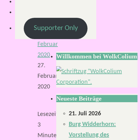
Von
Mirco
Supporter Only
29.
Februar
2020
Willkommen bei WolkColium
27.
Februar
2020
Neueste Beiträge
21. Juli 2026
Lesezeit:
Burg Widderhorn:
3
Vorstellung des
Minuten