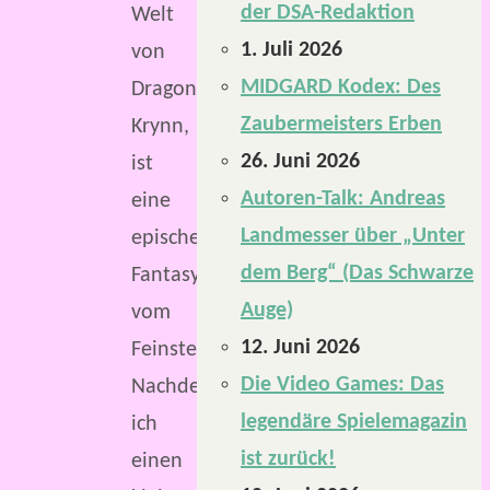
der DSA-Redaktion
Welt
1. Juli 2026
von
MIDGARD Kodex: Des
Dragonlance,
Zaubermeisters Erben
Krynn,
26. Juni 2026
ist
Autoren-Talk: Andreas
eine
Landmesser über „Unter
epische
dem Berg“ (Das Schwarze
Fantasywelt
Auge)
vom
12. Juni 2026
Feinsten.
Die Video Games: Das
Nachdem
legendäre Spielemagazin
ich
ist zurück!
einen