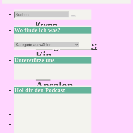
Schlagwort:
Suchen
Suchen
Krynn
nach:
Wo finde ich was?
Dragonlance:
Wo
Ein
finde
Unterstütze uns
Blick
ich
auf
was?
Ansalon
Hol dir den Podcast
(Dungeons
&
Dragons)