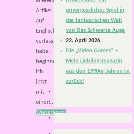
Drakensang: Ein
allerersten
unvergessliches Spiel in
Artikel
der fantastischen Welt
auf
von Das Schwarze Auge
Englisch
22. April 2026
verfasst
Die „Video Games“ –
habe,
Mein Lieblingsmagazin
beginne
aus den 1990er-Jahren ist
ich
zurück!
jetzt
mit
einer…
Weiterlesen