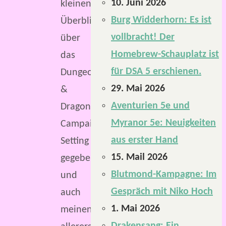
10. Juni 2026
kleinen
Burg Widderhorn: Es ist
Überblick
vollbracht! Der
über
Homebrew-Schauplatz ist
das
für DSA 5 erschienen.
Dungeon
29. Mai 2026
&
Aventurien 5e und
Dragons
Myranor 5e: Neuigkeiten
Campaign
aus erster Hand
Setting
15. Mail 2026
gegeben
Blutmond-Kampagne: Im
und
Gespräch mit Niko Hoch
auch
1. Mai 2026
meinen