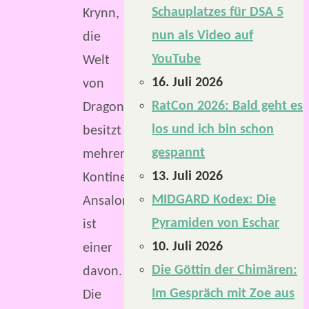
Schauplatzes für DSA 5
Krynn,
nun als Video auf
die
YouTube
Welt
16. Juli 2026
von
RatCon 2026: Bald geht es
Dragonlance,
los und ich bin schon
besitzt
gespannt
mehrere
13. Juli 2026
Kontinente.
MIDGARD Kodex: Die
Ansalon
Pyramiden von Eschar
ist
10. Juli 2026
einer
Die Göttin der Chimären:
davon.
Im Gespräch mit Zoe aus
Die