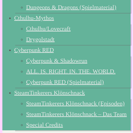
Dungeons & Dragons (Spielmaterial)
Cthulhu-Mythos
Cthulhu/Lovecraft
Drygolstadt
Cyberpunk RED
Cyberpunk & Shadowrun
ALL. IS. RIGHT. IN. THE. WORLD.
Cyberpunk RED (Spielmaterial)
SteamTinkerers Klönschnack
SteamTinkerers Klönschnack (Episoden)
SteamTinkerers Klönschnack – Das Team
Special Credits