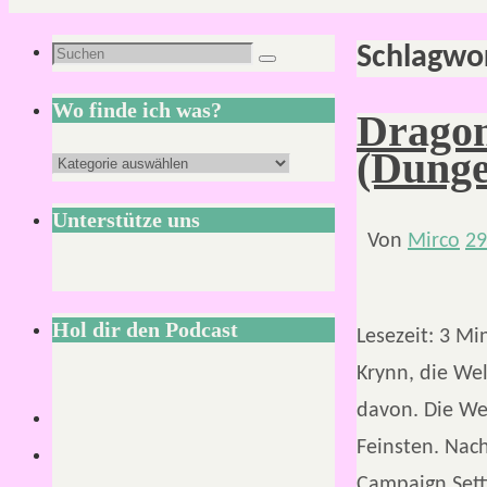
Schlagwo
Suchen
Suchen
nach:
Wo finde ich was?
Dragon
(Dunge
Wo
finde
Unterstütze uns
ich
Von
Mirco
29
was?
Hol dir den Podcast
Lesezeit:
3
Mi
Krynn, die Wel
davon. Die We
Feinsten. Nac
Campaign Sett