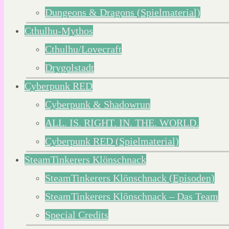
Dungeons & Dragons (Spielmaterial)
Cthulhu-Mythos
Cthulhu/Lovecraft
Drygolstadt
Cyberpunk RED
Cyberpunk & Shadowrun
ALL. IS. RIGHT. IN. THE. WORLD.
Cyberpunk RED (Spielmaterial)
SteamTinkerers Klönschnack
SteamTinkerers Klönschnack (Episoden)
SteamTinkerers Klönschnack – Das Team
Special Credits