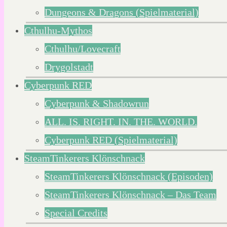
Dungeons & Dragons (Spielmaterial)
Cthulhu-Mythos
Cthulhu/Lovecraft
Drygolstadt
Cyberpunk RED
Cyberpunk & Shadowrun
ALL. IS. RIGHT. IN. THE. WORLD.
Cyberpunk RED (Spielmaterial)
SteamTinkerers Klönschnack
SteamTinkerers Klönschnack (Episoden)
SteamTinkerers Klönschnack – Das Team
Special Credits