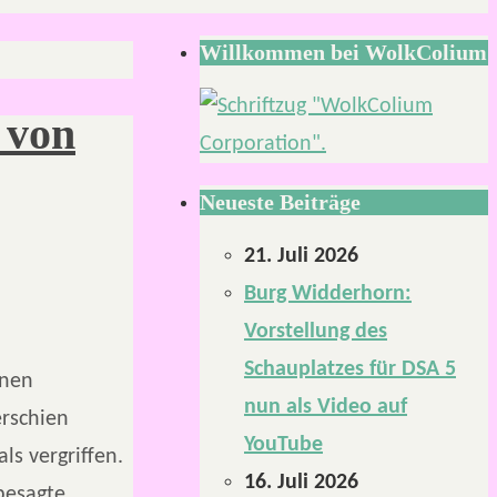
Willkommen bei WolkColium
 von
Neueste Beiträge
21. Juli 2026
Burg Widderhorn:
Vorstellung des
Schauplatzes für DSA 5
enen
nun als Video auf
erschien
YouTube
ls vergriffen.
16. Juli 2026
 besagte