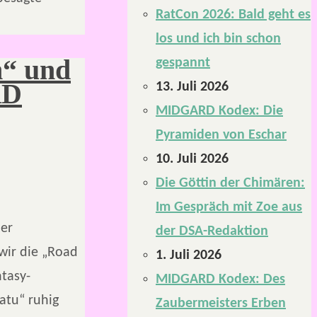
RatCon 2026: Bald geht es
los und ich bin schon
n“ und
gespannt
RD
13. Juli 2026
MIDGARD Kodex: Die
Pyramiden von Eschar
10. Juli 2026
Die Göttin der Chimären:
Im Gespräch mit Zoe aus
ber
der DSA-Redaktion
wir die „Road
1. Juli 2026
tasy-
MIDGARD Kodex: Des
atu“ ruhig
Zaubermeisters Erben