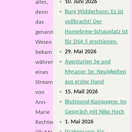
10. Juni 2026
alles,
Burg Widderhorn: Es ist
denn
vollbracht! Der
das
Homebrew-Schauplatz ist
genannte
für DSA 5 erschienen.
Wesen
29. Mai 2026
bekam
Aventurien 5e und
während
Myranor 5e: Neuigkeiten
eines
aus erster Hand
Streams
15. Mail 2026
von
Blutmond-Kampagne: Im
Ann-
Gespräch mit Niko Hoch
Marie
1. Mai 2026
Rechter