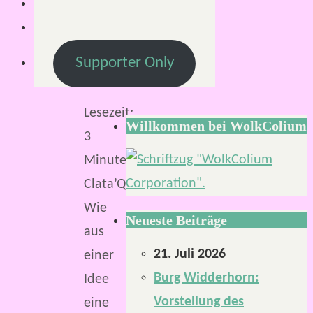
12.
April
2021
Supporter Only
Lesezeit:
Willkommen bei WolkColium
3
Minuten
Clata’Qori.
Wie
Neueste Beiträge
aus
21. Juli 2026
einer
Burg Widderhorn:
Idee
Vorstellung des
eine