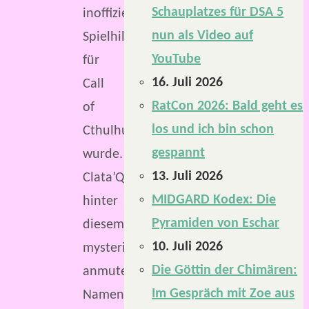
Schauplatzes für DSA 5
inoffizielle
nun als Video auf
Spielhilfe
YouTube
für
16. Juli 2026
Call
RatCon 2026: Bald geht es
of
los und ich bin schon
Cthulhu
gespannt
wurde.
13. Juli 2026
Clata’Qori,
MIDGARD Kodex: Die
hinter
Pyramiden von Eschar
diesem
10. Juli 2026
mysteriös
Die Göttin der Chimären:
anmutenden
Im Gespräch mit Zoe aus
Namen